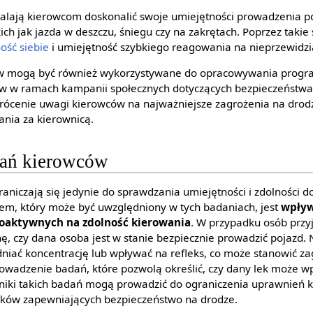
walają kierowcom doskonalić swoje umiejętności prowadzenia 
h jak jazda w deszczu, śniegu czy na zakrętach. Poprzez takie
ość siebie
i umiejętność szybkiego reagowania na nieprzewidzi
ów mogą być również wykorzystywane do opracowywania prog
w w ramach kampanii społecznych dotyczących bezpieczeństwa
rócenie uwagi kierowców na najważniejsze zagrożenia na dro
nia za kierownicą.
dań kierowców
aniczają się jedynie do sprawdzania umiejętności i zdolności 
m, który może być uwzględniony w tych badaniach, jest
wpływ
hoaktywnych na zdolność kierowania
. W przypadku osób przyj
ę, czy dana osoba jest w stanie bezpiecznie prowadzić pojazd. 
iać koncentrację lub wpływać na refleks, co może stanowić za
prowadzenie badań, które pozwolą określić, czy dany lek może w
niki takich badań mogą prowadzić do ograniczenia uprawnień k
ków zapewniających bezpieczeństwo na drodze.