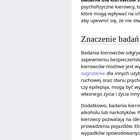
psychofizyczne kierowcy, t
które mogą wpływać na ic
aby upewnić się, że nie st
Znaczenie badań
Badania kierowców odgry
zapewnieniu bezpieczeńst
kierowców możliwe jest w
zagrożenie
dla innych uży
ruchowej oraz stanu psych
czy epilepsja, mogą być w
własnego życia i życia inny
Dodatkowo, badania kier
alkoholu lub narkotyków.
kierowcy pozwalają na iden
prowadzenia pojazdów. Eli
wypadków spowodowanych 