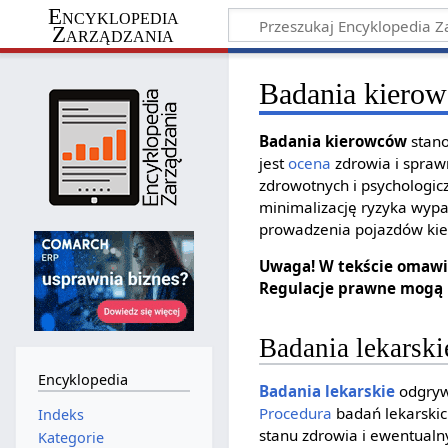
Encyklopedia
Zarządzania
Badania kiero
Badania kierowców
stano
jest
ocena
zdrowia i spraw
zdrowotnych i psychologi
minimalizację ryzyka wyp
prowadzenia pojazdów ki
Uwaga! W tekście omawi
Regulacje prawne mogą 
Badania lekarski
Encyklopedia
Badania lekarskie
odgryw
Procedura
badań lekarskic
Indeks
stanu zdrowia i ewentual
Kategorie