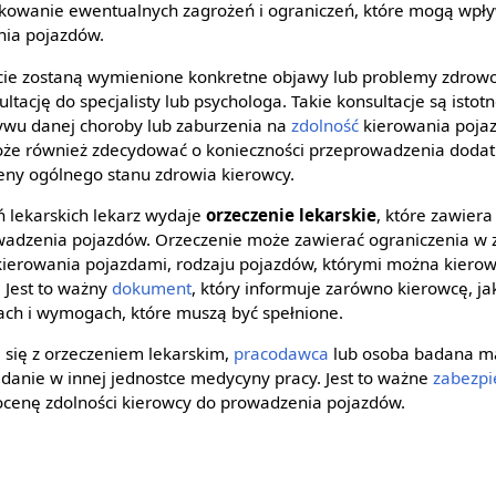
ikowanie ewentualnych zagrożeń i ograniczeń, które mogą wpł
nia pojazdów.
cie zostaną wymienione konkretne objawy lub problemy zdrow
ltację do specjalisty lub psychologa. Takie konsultacje są ist
wu danej choroby lub zaburzenia na
zdolność
kierowania poja
oże również zdecydować o konieczności przeprowadzenia dod
eny ogólnego stanu zdrowia kierowcy.
 lekarskich lekarz wydaje
orzeczenie lekarskie
, które zawier
wadzenia pojazdów. Orzeczenie może zawierać ograniczenia w 
ierowania pojazdami, rodzaju pojazdów, którymi można kiero
Jest to ważny
dokument
, który informuje zarówno kierowcę, ja
ach i wymogach, które muszą być spełnione.
 się z orzeczeniem lekarskim,
pracodawca
lub osoba badana m
anie w innej jednostce medycyny pracy. Jest to ważne
zabezpi
ocenę zdolności kierowcy do prowadzenia pojazdów.