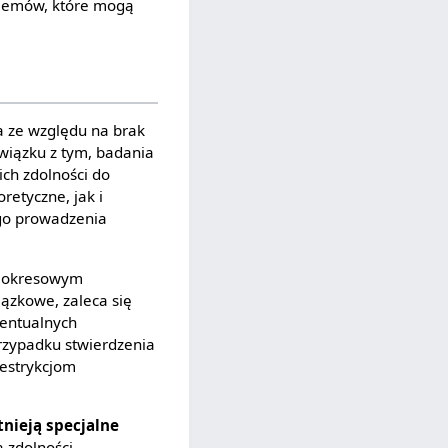
blemów, które mogą
ka ze względu na brak
wiązku z tym, badania
ich zdolności do
retyczne, jak i
ego prowadzenia
ją okresowym
ązkowe, zaleca się
wentualnych
rzypadku stwierdzenia
restrykcjom
tnieją specjalne
 zdolności