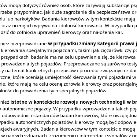
ów mogą dotyczyć również osób, które zażywają substancje ps
e trzeba przypominać, jak duże zagrożenie dla bezpieczeństwa 
lu lub narkotyków. Badania kierowców w tym kontekście mają 
ji oraz ocenę ich wpływu na zdolność kierowania. W przypadku
zić do cofnięcia uprawnień kierowcy oraz nałożenia kar.
wnież przeprowadzane
w przypadku zmiany kategorii prawa 
kierowania specjalnymi pojazdami, takimi jak ciężarówki czy p
 przypadkach, badanie ma na celu upewnienie się, że kierowc
do prowadzenia tych pojazdów. Przeprowadzane są zarówno testy
y na temat konkretnych przepisów i procedur związanych z da
ktyczne, które oceniają umiejętność kierowania tymi pojazdami
kie, które mają na celu ocenę zdrowia kierowcy oraz potencjaln
lność do prowadzenia tych specjalnych pojazdów.
wnież
istotne w kontekście rozwoju nowych technologii w b
jak autonomiczne pojazdy. W przypadku wprowadzenia takich po
e odpowiednich standardów badań kierowców, które uwzględnią
zypadku autonomicznych pojazdów, kierowcy mogą być odpowied
uacjach awaryjnych. Badania kierowców w tym kontekście mogą 
i w nagłych sytuacjach, zrozumieniu i interpretacji sygnałów z p