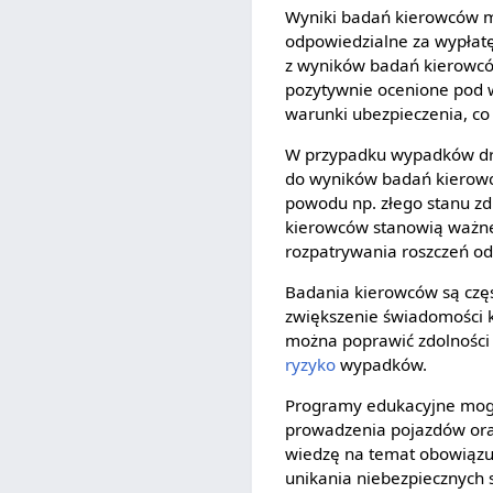
Wyniki badań kierowców
odpowiedzialne za wypłat
z wyników badań kierowców
pozytywnie ocenione pod 
warunki ubezpieczenia, co 
W przypadku wypadków dro
do wyników badań kierowc
powodu np. złego stanu zd
kierowców stanowią ważne ź
rozpatrywania roszczeń o
Badania kierowców są czę
zwiększenie świadomości 
można poprawić zdolności
ryzyko
wypadków.
Programy edukacyjne mogą
prowadzenia pojazdów ora
wiedzę na temat obowiązuj
unikania niebezpiecznych s