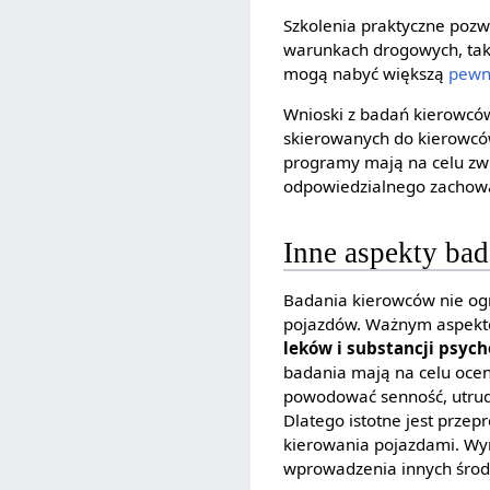
Szkolenia praktyczne poz
warunkach drogowych, takic
mogą nabyć większą
pewn
Wnioski z badań kierowc
skierowanych do kierowcó
programy mają na celu zw
odpowiedzialnego zachowa
Inne aspekty ba
Badania kierowców nie ogr
pojazdów. Ważnym aspekte
leków i substancji psyc
badania mają na celu ocen
powodować senność, utrudn
Dlatego istotne jest prze
kierowania pojazdami. Wy
wprowadzenia innych środ