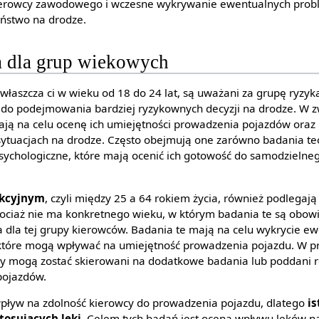
kierowcy zawodowego i wczesne wykrywanie ewentualnych pro
eństwo na drodze.
a dla grup wiekowych
zwłaszcza ci w wieku od 18 do 24 lat, są uważani za grupę ryzy
 do podejmowania bardziej ryzykownych decyzji na drodze. W z
ają na celu ocenę ich umiejętności prowadzenia pojazdów oraz 
sytuacjach na drodze. Często obejmują one zarówno badania teo
 psychologiczne, które mają ocenić ich gotowość do samodzieln
ukcyjnym
, czyli między 25 a 64 rokiem życia, również podlega
iaż nie ma konkretnego wieku, w którym badania te są obowi
a dla tej grupy kierowców. Badania te mają na celu wykrycie e
tóre mogą wpływać na umiejętność prowadzenia pojazdu. W p
cy mogą zostać skierowani na dodatkowe badania lub poddani 
pojazdów.
wpływ na zdolność kierowcy do prowadzenia pojazdu, dlatego
is
tosujących leki
. Celem tych badań jest ocena wpływu leków na