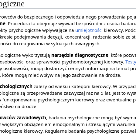
ogiczne
ierowców do bezpiecznego i odpowiedzialnego prowadzenia po
zne
. Procedura ta obejmuje wywiad bezpośredni z osobą badan
ekty psychologiczne wpływające na
umiejętności
kierowcy. Pod
kresie podejmowania decyzji, koncentracji, radzenia sobie ze s
ności do reagowania w sytuacjach awaryjnych.
ologiczne wykorzystują
narzędzia diagnostyczne
, które pozw
, osobowości oraz sprawności psychomotorycznej kierowcy.
Test
ty osobowości, mogą dostarczyć cennych informacji na temat pre
y, które mogą mieć wpływ na jego zachowanie na drodze.
ychologicznych
zależy od wieku i kategorii kierowcy. W przypa
logiczne są przeprowadzane zazwyczaj raz na 5 lat. Jest to wys
 w funkcjonowaniu psychologicznym kierowcy oraz ewentualne 
eństwo na drodze.
erowców zawodowych
, badania psychologiczne mogą być wyma
ne z większym obciążeniem emocjonalnym i stresującymi warunk
hologiczne kierowcy. Regularne badania psychologiczne pozwa