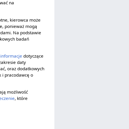
ywać na
otne, kierowca może
otne, ponieważ mogą
zdami. Na podstawie
atkowych badań
a
informacje
dotyczące
zakresie daty
wać, oraz dodatkowych
k i pracodawcę o
ają możliwość
eczenie
, które