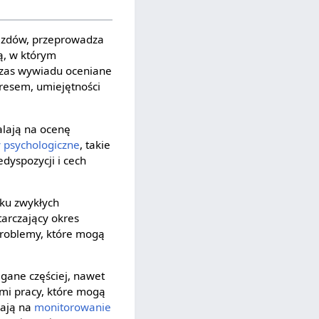
jazdów, przeprowadza
ą, w którym
czas wywiadu oceniane
tresem, umiejętności
alają na ocenę
y psychologiczne
, takie
dyspozycji i cech
dku zwykłych
tarczający okres
problemy, które mogą
gane częściej, nawet
ami pracy, które mogą
lają na
monitorowanie