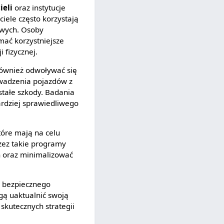
ieli
oraz instytucje
ele często korzystają
owych. Osoby
ać korzystniejsze
 fizycznej.
ównież odwoływać się
wadzenia pojazdów z
stałe szkody. Badania
bardziej sprawiedliwego
które mają na celu
zez takie programy
h oraz minimalizować
 bezpiecznego
ą uaktualnić swoją
skutecznych strategii