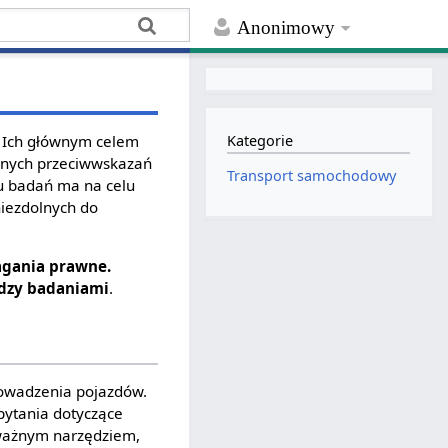
Anonimowy
 Ich głównym celem
Kategorie
lnych przeciwwskazań
Transport samochodowy
u badań ma na celu
iezdolnych do
agania prawne.
ędzy badaniami
.
owadzenia pojazdów.
pytania dotyczące
ważnym narzędziem,