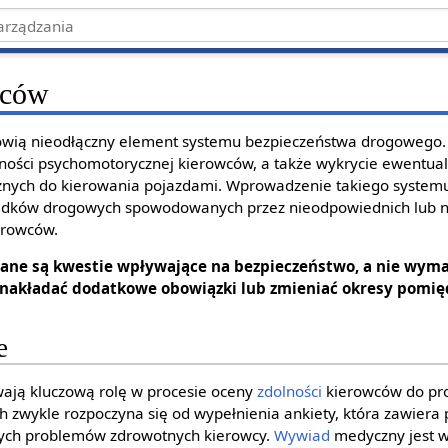
wców
wią nieodłączny element systemu bezpieczeństwa drogowego.
ności psychomotorycznej kierowców, a także wykrycie ewentua
cznych do kierowania pojazdami. Wprowadzenie takiego system
adków drogowych spowodowanych przez nieodpowiednich lub n
erowców.
ane są kwestie wpływające na bezpieczeństwo, a nie wym
nakładać dodatkowe obowiązki lub zmieniać okresy pomi
e
ają kluczową rolę w procesie oceny
zdolności
kierowców do pr
h zwykle rozpoczyna się od wypełnienia ankiety, która zawiera 
nych problemów zdrowotnych kierowcy.
Wywiad
medyczny jest 