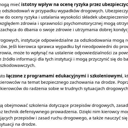
 mogą mieć
istotny wpływ na ocenę ryzyka przez ubezpieczyc
ę odszkodowań w przypadku wypadków drogowych. Ubezpieczyci
 do oceny ryzyka i ustalania wysokości składek ubezpieczeni
względem zdrowia i sprawności psychomotorycznej mogą otrzym
zachęca do dbania o swoje zdrowie i utrzymania dobrej kondycji
gowych, instytucje odpowiedzialne za odszkodowania mogą r
ów. Jeśli kierowca sprawca wypadku był nieodpowiedni do pro
rowia, może to wpłynąć na ustalenie odpowiedzialności za pow
ródło informacji dla tych instytucji i mogą przyczynić się do 
dszkodowawczych.
sto
łączone z programami edukacyjnymi i szkoleniowymi
, 
kierowców na temat bezpiecznego zachowania na drodze. Popr
 kierowców do radzenia sobie w trudnych sytuacjach drogowyc
 obejmować szkolenia dotyczące przepisów drogowych, zasad
z technik defensywnego prowadzenia. Dzięki nim kierowcy mog
ących przepisów i zasad ruchu drogowego, a także nauczyć się 
ytuacji na drodze.