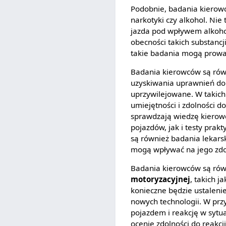
Podobnie, badania kierowc
narkotyki czy alkohol. Ni
jazda pod wpływem alkoho
obecności takich substanc
takie badania mogą prowad
Badania kierowców są ró
uzyskiwania uprawnień do 
uprzywilejowane. W takich
umiejętności i zdolności 
sprawdzają wiedzę kierowc
pojazdów, jak i testy pra
są również badania lekars
mogą wpływać na jego zdo
Badania kierowców są ró
motoryzacyjnej
, takich 
konieczne będzie ustaleni
nowych technologii. W pr
pojazdem i reakcję w syt
ocenie zdolności do reakcj