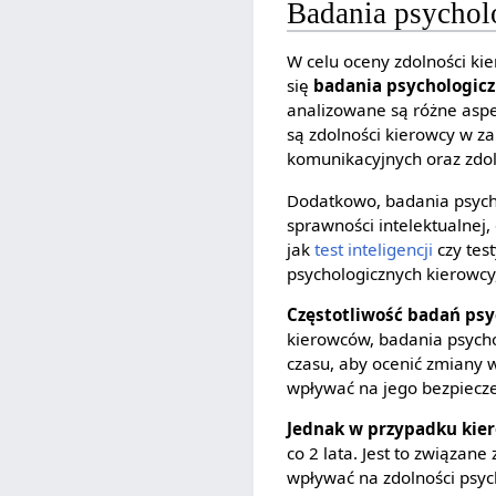
Badania psychol
W celu oceny zdolności k
się
badania psychologic
analizowane są różne asp
są zdolności kierowcy w za
komunikacyjnych oraz zdol
Dodatkowo, badania psych
sprawności intelektualnej
jak
test inteligencji
czy tes
psychologicznych kierowc
Częstotliwość badań ps
kierowców, badania psycho
czasu, aby ocenić zmiany
wpływać na jego bezpiecz
Jednak w przypadku ki
co 2 lata. Jest to związa
wpływać na zdolności psyc