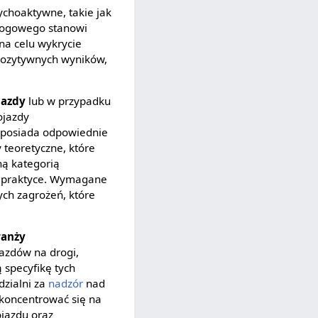
ychoaktywne, takie jak
drogowego stanowi
na celu wykrycie
 pozytywnych wyników,
jazdy
lub w przypadku
ojazdy
a posiada odpowiednie
 teoretyczne, które
ną kategorią
 w praktyce. Wymagane
ych zagrożeń, które
ranży
jazdów na drogi,
 specyfikę tych
zialni za
nadzór
nad
koncentrować się na
ojazdu oraz