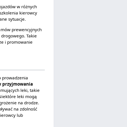
pojazdów w różnych
 szkolenia kierowcy
ane sytuacje.
ramów prewencyjnych
 drogowego. Takie
dze i promowanie
do prowadzenia
 przyjmowania
mujących leki, takie
Niektóre leki mogą
grożenie na drodze.
pływać na zdolność
ierowcy lub