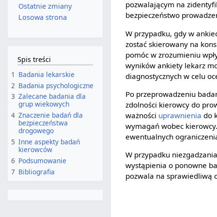
pozwalającym na zidentyf
Ostatnie zmiany
bezpieczeństwo prowadze
Losowa strona
W przypadku, gdy w ankie
zostać skierowany na konsu
pomóc w zrozumieniu wpły
Spis treści
wyników ankiety lekarz m
1
Badania lekarskie
diagnostycznych w celu oc
2
Badania psychologiczne
Po przeprowadzeniu badań
3
Zalecane badania dla
grup wiekowych
zdolności kierowcy do pro
ważności
uprawnienia
do k
4
Znaczenie badań dla
bezpieczeństwa
wymagań wobec kierowcy. 
drogowego
ewentualnych ograniczeni
5
Inne aspekty badań
kierowców
W przypadku niezgadzania
6
Podsumowanie
wystąpienia o ponowne bad
7
Bibliografia
pozwala na sprawiedliwą 