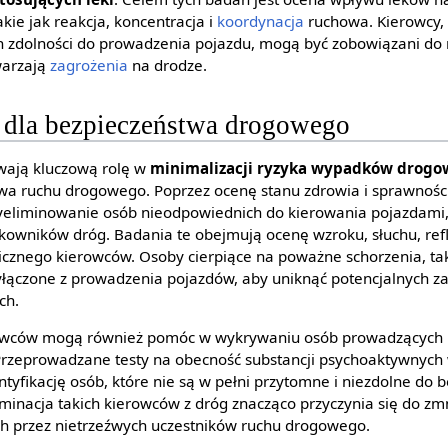
akie jak reakcja, koncentracja i
koordynacja
ruchowa. Kierowcy, k
h zdolności do prowadzenia pojazdu, mogą być zobowiązani do 
warzają
zagrożenia
na drodze.
 dla bezpieczeństwa drogowego
wają kluczową rolę w
minimalizacji ryzyka wypadków drog
wa ruchu drogowego. Poprzez ocenę stanu zdrowia i sprawnośc
yeliminowanie osób nieodpowiednich do kierowania pojazdami,
tkowników dróg. Badania te obejmują ocenę wzroku, słuchu, ref
icznego kierowców. Osoby cierpiące na poważne schorzenia, tak
yłączone z prowadzenia pojazdów, aby uniknąć potencjalnych za
ch.
owców mogą również pomóc w wykrywaniu osób prowadzących
 Przeprowadzane testy na obecność substancji psychoaktywnych
tyfikację osób, które nie są w pełni przytomne i niezdolne do 
minacja takich kierowców z dróg znacząco przyczynia się do zmn
przez nietrzeźwych uczestników ruchu drogowego.