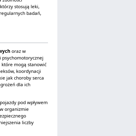
tórzy stosują leki,
regularnych badań,
owych
oraz w
i psychomotorycznej
 które mogą stanowić
leksów, koordynacji
ie jak choroby serca
grożeń dla ich
 pojazdy pod wpływem
 w organizmie
bezpiecznego
iejszenia liczby