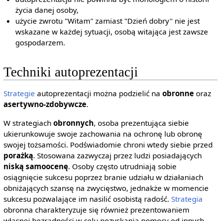
życia danej osoby,
użycie zwrotu "Witam" zamiast "Dzień dobry" nie jest
wskazane w każdej sytuacji, osobą witająca jest zawsze
gospodarzem.
Techniki autoprezentacji
Strategie
autoprezentacji można podzielić na
obronne
oraz
asertywno-zdobywcze
.
W strategiach
obronnych
, osoba prezentująca siebie
ukierunkowuje swoje zachowania na ochronę lub obronę
swojej tożsamości. Podświadomie chroni wtedy siebie przed
porażką
. Stosowana zazwyczaj przez ludzi posiadających
niską samoocenę
. Osoby często utrudniają sobie
osiągnięcie sukcesu poprzez branie udziału w działaniach
obniżających szansę na zwycięstwo, jednakże w momencie
sukcesu pozwalające im nasilić osobistą radość.
Strategia
obronna charakteryzuje się również prezentowaniem
własnej bezradności w celu pozyskania pomocy od innych