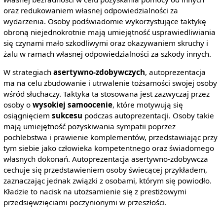
oraz redukowaniem własnej odpowiedzialności za
wydarzenia. Osoby podświadomie wykorzystujące taktykę
obroną niejednokrotnie mają umiejętność usprawiedliwiania
się czynami mało szkodliwymi oraz okazywaniem skruchy i
żalu w ramach własnej odpowiedzialności za szkody innych.
W strategiach
asertywno-zdobywczych
, autoprezentacja
ma na celu zbudowanie i utrwalenie tożsamości swojej osoby
wśród słuchaczy. Taktyka ta stosowana jest zazwyczaj przez
osoby o
wysokiej samoocenie
, które motywują się
osiągnięciem
sukcesu
podczas autoprezentacji. Osoby takie
mają umiejętność pozyskiwania sympatii poprzez
pochlebstwa i prawienie komplementów, przedstawiając przy
tym siebie jako człowieka kompetentnego oraz świadomego
własnych dokonań. Autoprezentacja asertywno-zdobywcza
cechuje się przedstawieniem osoby świecącej przykładem,
zaznaczając jednak związki z osobami, którym się powiodło.
Kładzie to nacisk na utożsamienie się z prestiżowymi
przedsięwzięciami poczynionymi w przeszłości.