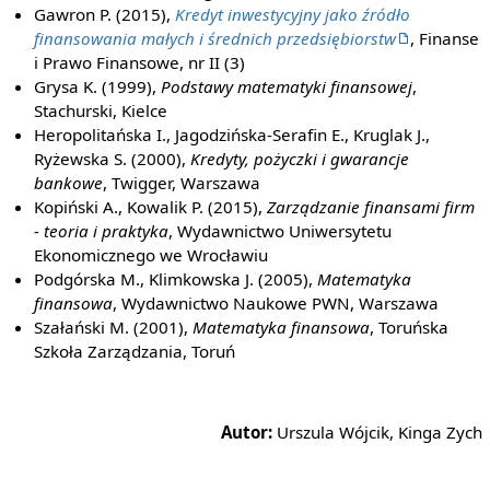
Gawron P. (2015),
Kredyt inwestycyjny jako źródło
finansowania małych i średnich przedsiębiorstw
, Finanse
i Prawo Finansowe, nr II (3)
Grysa K. (1999),
Podstawy matematyki finansowej
,
Stachurski, Kielce
Heropolitańska I., Jagodzińska-Serafin E., Kruglak J.,
Ryżewska S. (2000),
Kredyty, pożyczki i gwarancje
bankowe
, Twigger, Warszawa
Kopiński A., Kowalik P. (2015),
Zarządzanie finansami firm
- teoria i praktyka
, Wydawnictwo Uniwersytetu
Ekonomicznego we Wrocławiu
Podgórska M., Klimkowska J. (2005),
Matematyka
finansowa
, Wydawnictwo Naukowe PWN, Warszawa
Szałański M. (2001),
Matematyka finansowa
, Toruńska
Szkoła Zarządzania, Toruń
Autor:
Urszula Wójcik, Kinga Zych