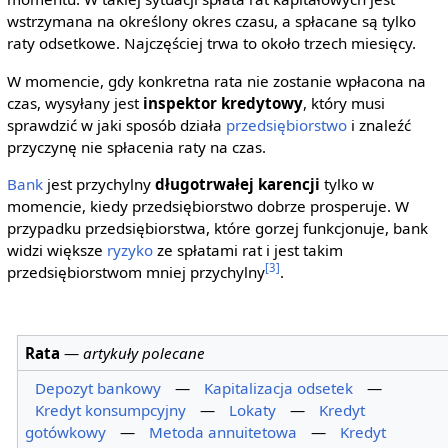
wstrzymana na określony okres czasu, a spłacane są tylko
raty odsetkowe. Najczęściej trwa to około trzech miesięcy.
W momencie, gdy konkretna rata nie zostanie wpłacona na
czas, wysyłany jest
inspektor kredytowy
, który musi
sprawdzić w jaki sposób działa
przedsiębiorstwo
i znaleźć
przyczynę nie spłacenia raty na czas.
Bank
jest przychylny
długotrwałej karencji
tylko w
momencie, kiedy przedsiębiorstwo dobrze prosperuje. W
przypadku przedsiębiorstwa, które gorzej funkcjonuje, bank
widzi większe
ryzyko
ze spłatami rat i jest takim
[3]
przedsiębiorstwom mniej przychylny
.
Rata
—
artykuły polecane
Depozyt bankowy
—
Kapitalizacja odsetek
—
Kredyt konsumpcyjny
—
Lokaty
—
Kredyt
gotówkowy
—
Metoda annuitetowa
—
Kredyt