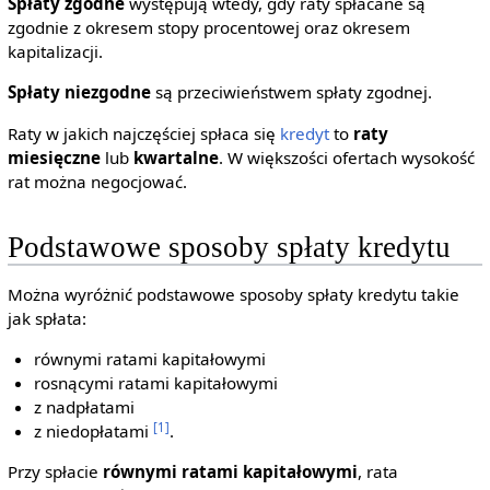
Spłaty zgodne
występują wtedy, gdy raty spłacane są
zgodnie z okresem stopy procentowej oraz okresem
kapitalizacji.
Spłaty niezgodne
są przeciwieństwem spłaty zgodnej.
Raty w jakich najczęściej spłaca się
kredyt
to
raty
miesięczne
lub
kwartalne
. W większości ofertach wysokość
rat można negocjować.
Podstawowe sposoby spłaty kredytu
Można wyróżnić podstawowe sposoby spłaty kredytu takie
jak spłata:
równymi ratami kapitałowymi
rosnącymi ratami kapitałowymi
z nadpłatami
[1]
z niedopłatami
.
Przy spłacie
równymi ratami kapitałowymi
, rata