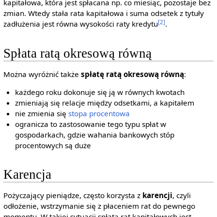
kapitałowa, która jest spłacana np. co miesiąc, pozostaje bez
zmian. Wtedy stała rata kapitałowa i suma odsetek z tytuły
[2]
zadłużenia jest równa wysokości raty kredytu
.
Spłata ratą okresową równą
Można wyróżnić także
spłatę ratą okresową równą
:
każdego roku dokonuje się ją w równych kwotach
zmieniają się relacje między odsetkami, a kapitałem
nie zmienia się
stopa procentowa
ogranicza to zastosowanie tego typu spłat w
gospodarkach, gdzie wahania bankowych stóp
procentowych są duże
Karencja
Pożyczający pieniądze, często korzysta z
karencji
, czyli
odłożenie, wstrzymanie się z płaceniem rat do pewnego
momentu. W takiej sytuacji spłata rat kapitałowych jest