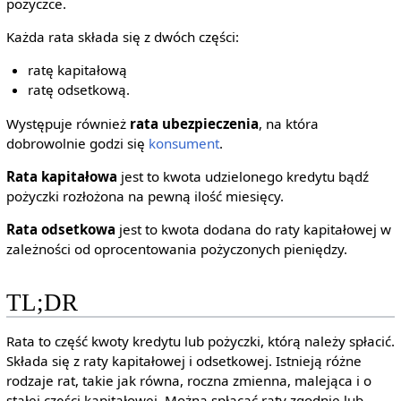
pożyczce.
Każda rata składa się z dwóch części:
ratę kapitałową
ratę odsetkową.
Występuje również
rata ubezpieczenia
, na która
dobrowolnie godzi się
konsument
.
Rata kapitałowa
jest to kwota udzielonego kredytu bądź
pożyczki rozłożona na pewną ilość miesięcy.
Rata odsetkowa
jest to kwota dodana do raty kapitałowej w
zależności od oprocentowania pożyczonych pieniędzy.
TL;DR
Rata to część kwoty kredytu lub pożyczki, którą należy spłacić.
Składa się z raty kapitałowej i odsetkowej. Istnieją różne
rodzaje rat, takie jak równa, roczna zmienna, malejąca i o
stałej części kapitałowej. Można spłacać raty zgodnie lub