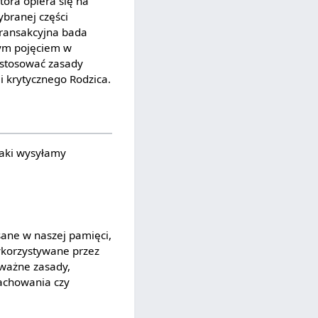
tóra opiera się na
ybranej części
 transakcyjna bada
żnym pojęciem w
y stosować zasady
li krytycznego Rodzica.
jaki wysyłamy
isane w naszej pamięci,
ykorzystywane przez
 ważne zasady,
zachowania czy