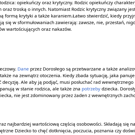
dzica: opiekuńczy oraz krytyczny. Rodzic opiekuńczy charakter
oraz troską o innych. Natomiast Rodzic krytyczny związany je
ną formą krytyki a także karaniem.Łatwo stwierdzić, kiedy przy
ują się w sformułowaniach zawierają: zawsze, nie, przestań, nig
ów wartościujących oraz nakazów.
rzeczowy.
Dane
przez Dorosłego są przetwarzane a także analizo
 także na zewnątrz otoczenia. Kiedy zbada sytuację, jaka panuje
decyzję. Ale aby ją podjąć, musi posłuchać rad wewnętrznego 
panują w stanie rodzica, ale także zna
potrzeby
dziecka. Dorosł
Dziecka, nie jest zdominowany przez żaden z wewnętrznych zac
 oraz najbardziej wartościową częścią osobowości. Składają się 
trzne Dziecko to chęć dotknięcia, poczucia, poznania czy dośw