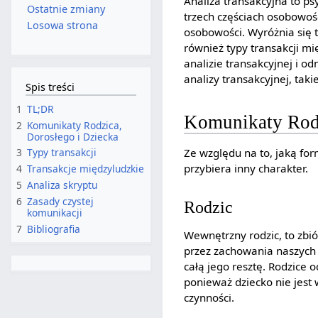
Analiza transakcyjna to p
Ostatnie zmiany
trzech częściach osobowośc
Losowa strona
osobowości. Wyróżnia się t
również typy transakcji mi
analizie transakcyjnej i o
analizy transakcyjnej, taki
Spis treści
1
TL;DR
Komunikaty Rodz
2
Komunikaty Rodzica,
Dorosłego i Dziecka
Ze względu na to, jaką f
3
Typy transakcji
przybiera inny charakter.
4
Transakcje międzyludzkie
5
Analiza skryptu
6
Zasady czystej
Rodzic
komunikacji
7
Bibliografia
Wewnętrzny rodzic, to zbi
przez zachowania naszych 
całą jego resztę. Rodzice
ponieważ dziecko nie jest
czynności.