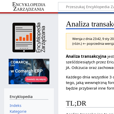
Encyklopedia
Zarządzania
Analiza transak
Wersja z dnia 23:42, 9 sty 
(różn.) ← poprzednia wersja
Analiza transakcyjna
jest
sześćdziesiątych przez Eri
JA. Odczucia oraz zachowan
Każdego dnia wszystkie 3 
tego, jaką wewnętrzną for
będzie przybierał inne for
Encyklopedia
TL;DR
Indeks
Kategorie