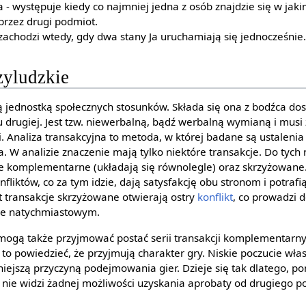
 - występuje kiedy co najmniej jedna z osób znajdzie się w jakim
przez drugi podmiot.
 zachodzi wtedy, gdy dwa stany Ja uruchamiają się jednocześnie.
zyludzkie
 jednostką społecznych stosunków. Składa się ona z bodźca do
 drugiej. Jest tzw. niewerbalną, bądź werbalną wymianą i musi
naliza transakcyjna to metoda, w której badane są ustalenia 
a. W analizie znaczenie mają tylko niektóre transakcje. Do tych
e komplementarne (układają się równolegle) oraz skrzyżowane
fliktów, co za tym idzie, dają satysfakcję obu stronom i potrafi
 transakcje skrzyżowane otwierają ostry
konflikt
, co prowadzi 
ie natychmiastowym.
mogą także przyjmować postać serii transakcji komplementarny
 powiedzieć, że przyjmują charakter gry. Niskie poczucie własn
ażniejszą przyczyną podejmowania gier. Dzieje się tak dlatego, 
, nie widzi żadnej możliwości uzyskania aprobaty od drugiego 