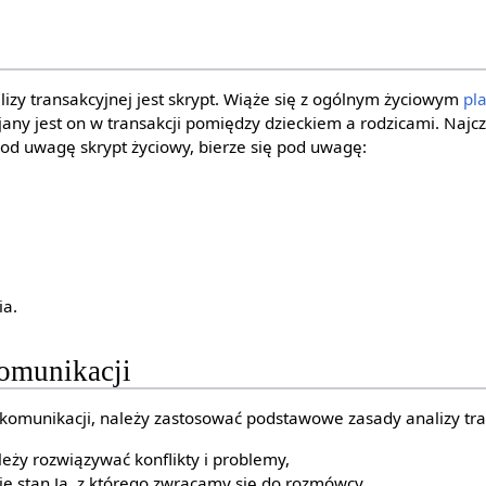
izy transakcyjnej jest skrypt. Wiąże się z ogólnym życiowym
pl
ijany jest on w transakcji pomiędzy dzieckiem a rodzicami. Najcz
pod uwagę skrypt życiowy, bierze się pod uwagę:
ia.
komunikacji
komunikacji, należy zastosować podstawowe zasady analizy tra
leży rozwiązywać konflikty i problemy,
e stan Ja, z którego zwracamy się do rozmówcy,