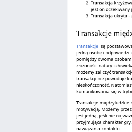
Transakcja krzyżowa
jest on oczekiwany 
Transakcja ukryta -
Transakcje międ
Transakcje
, są podstawową
jedną osobę i odpowiedzi u
pomiędzy dwoma osobami. A
złożoności natury człowiek
możemy zaliczyć transakcj
transakcji nie powoduje kon
nieskończoność. Natomiast
komunikowania się w tryb
Transakcje międzyludzkie 
motywacją. Możemy przez to
jest jedną, jeśli nie najw
przyjmująca charakter gry
nawiązania kontaktu.