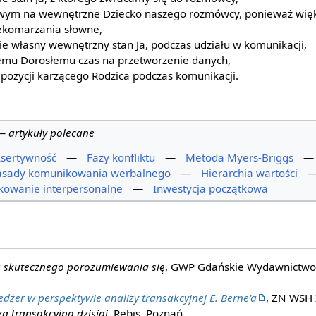
iwym na wewnętrzne Dziecko naszego rozmówcy, ponieważ więk
ekomarzania słowne,
e własny wewnętrzny stan Ja, podczas udziału w komunikacji,
mu Dorosłemu czas na przetworzenie danych,
pozycji karzącego Rodzica podczas komunikacji.
—
artykuły polecane
sertywność
—
Fazy konfliktu
—
Metoda Myers-Briggs
asady komunikowania werbalnego
—
Hierarchia wartości
owanie interpersonalne
—
Inwestycja początkowa
 skutecznego porozumiewania się
, GWP Gdańskie Wydawnictwo 
dżer w perspektywie analizy transakcyjnej E. Berne'a
, ZN WSH 
za transakcyjna dzisiaj
, Rebis, Poznań