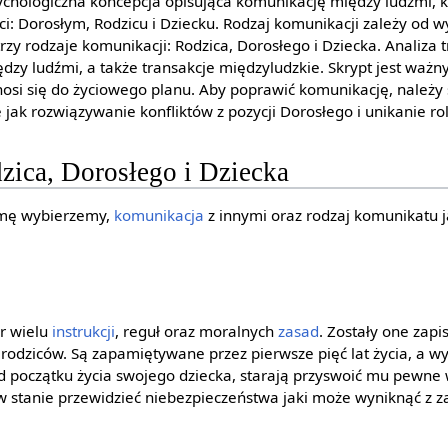
sychologiczna koncepcja opisująca komunikację między ludźmi, k
i: Dorosłym, Rodzicu i Dziecku. Rodzaj komunikacji zależy od w
rzy rodzaje komunikacji: Rodzica, Dorosłego i Dziecka. Analiza
ędzy ludźmi, a także transakcje międzyludzkie. Skrypt jest wa
dnosi się do życiowego planu. Aby poprawić komunikację, należ
e jak rozwiązywanie konfliktów z pozycji Dorosłego i unikanie ro
ica, Dorosłego i Dziecka
ormę wybierzemy,
komunikacja
z innymi oraz rodzaj komunikatu 
ór wielu
instrukcji
, reguł oraz moralnych
zasad
. Zostały one zap
rodziców. Są zapamiętywane przez pierwsze pięć lat życia, a w
 od początku życia swojego dziecka, starają przyswoić mu pewne
 w stanie przewidzieć niebezpieczeństwa jaki może wyniknąć z 