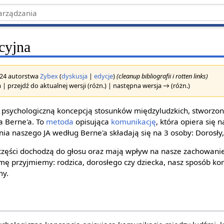
cyjna
2024 autorstwa
Zybex
(
dyskusja
|
edycje
)
(cleanup bibliografii i rotten links)
 | przejdź do aktualnej wersji (różn.) | następna wersja → (różn.)
 psychologiczną koncepcją stosunków międzyludzkich, stworzon
ca Berne'a. To
metoda
opisująca
komunikację
, która opiera się 
ia naszego JA według Berne'a składają się na 3 osoby: Dorosły,
części dochodzą do głosu oraz mają wpływ na nasze zachowanie
mę przyjmiemy: rodzica, dorosłego czy dziecka, nasz sposób kom
my.