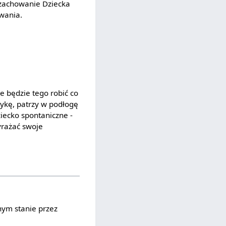
e zachowanie Dziecka
wania.
ie będzie tego robić co
tykę, patrzy w podłogę
iecko spontaniczne -
yrażać swoje
nym stanie przez