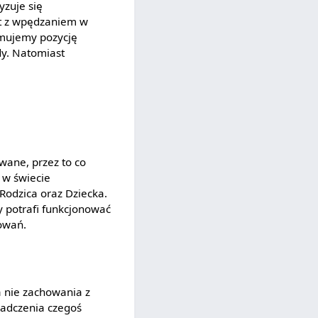
yzuje się
st z wpędzaniem w
jmujemy pozycję
dy. Natomiast
wane, przez to co
 w świecie
Rodzica oraz Dziecka.
y potrafi funkcjonować
howań.
na nie zachowania z
iadczenia czegoś