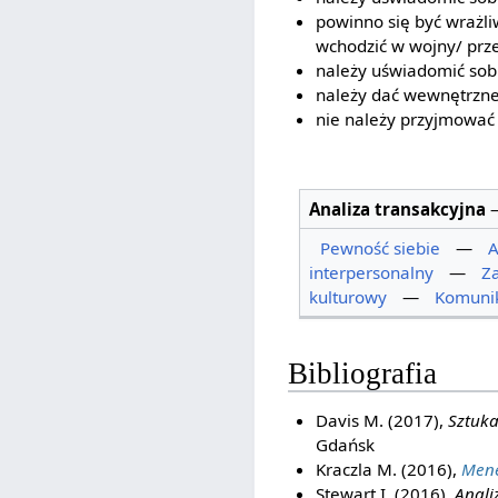
powinno się być wrażl
wchodzić w wojny/ prz
należy uświadomić sobi
należy dać wewnętrzne
nie należy przyjmować 
Analiza transakcyjna
Pewność siebie
—
A
interpersonalny
—
Z
kulturowy
—
Komunik
Bibliografia
Davis M. (2017),
Sztuka
Gdańsk
Kraczla M. (2016),
Mene
Stewart I. (2016),
Anali