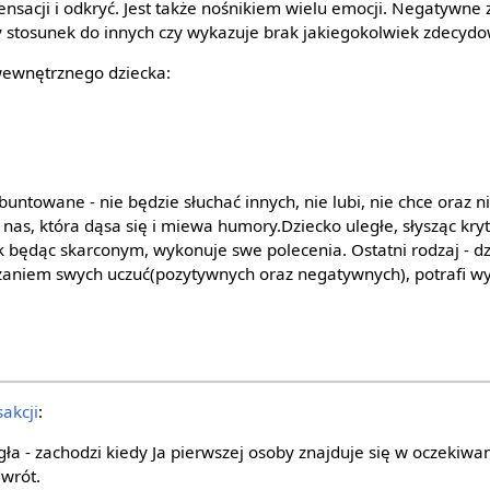
ensacji i odkryć. Jest także nośnikiem wielu emocji. Negatywn
 stosunek do innych czy wykazuje brak jakiegokolwiek zdecydo
wewnętrznego dziecka:
buntowane - nie będzie słuchać innych, nie lubi, nie chce oraz n
 nas, która dąsa się i miewa humory.Dziecko uległe, słysząc kry
k będąc skarconym, wykonuje swe polecenia. Ostatni rodzaj - dz
aniem swych uczuć(pozytywnych oraz negatywnych), potrafi w
sakcji
:
ła - zachodzi kiedy Ja pierwszej osoby znajduje się w oczekiwa
dwrót.