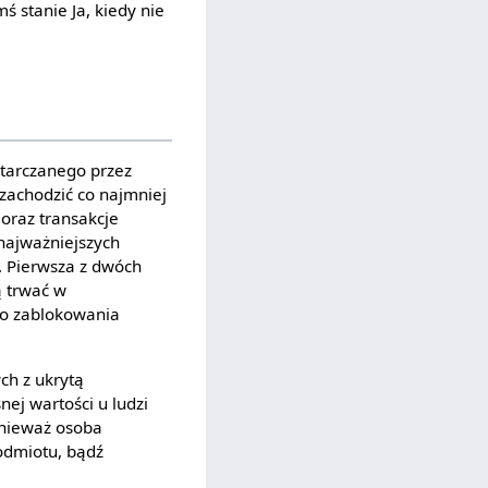
ś stanie Ja, kiedy nie
starczanego przez
 zachodzić co najmniej
oraz transakcje
 najważniejszych
. Pierwsza z dwóch
ą trwać w
do zablokowania
ch z ukrytą
ej wartości u ludzi
ponieważ osoba
podmiotu, bądź