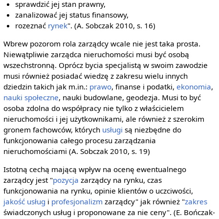
sprawdzić jej stan prawny,
zanalizować jej status finansowy,
rozeznać
rynek
". (A. Sobczak 2010, s. 16)
Wbrew pozorom rola zarządcy wcale nie jest taka prosta.
Niewątpliwie zarządca nieruchomości musi być osobą
wszechstronną. Oprócz bycia specjalistą w swoim zawodzie
musi również posiadać wiedzę z zakresu wielu innych
dziedzin takich jak m.in.:
prawo
, finanse i podatki,
ekonomia
,
nauki społeczne
, nauki budowlane, geodezja. Musi to być
osoba zdolna do współpracy nie tylko z właścicielem
nieruchomości i jej użytkownikami, ale również z szerokim
gronem fachowców, których
usługi
są niezbędne do
funkcjonowania całego procesu zarządzania
nieruchomościami (A. Sobczak 2010, s. 19)
Istotną cechą mającą wpływ na ocenę ewentualnego
zarządcy jest "
pozycja
zarządcy na rynku, czas
funkcjonowania na rynku, opinie klientów o uczciwości,
jakość usług
i
profesjonalizm
zarządcy" jak również "
zakres
świadczonych usług i proponowane za nie ceny". (E. Bończak-