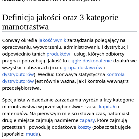
Definicja jakości oraz 3 kategorie
marnotrastwa
Conway określa
jakość
wynik
zarządzania polegający na
opracowaniu, wytworzeniu, administrowaniu i dystrybucji
odpowiednio tanich
produktów
i usług, których odbiorcy
pragną i potrzebują. Jakość to
ciągłe doskonalenie
działań we
wszystkich obszarach (m.in.
grupa
dostawców
i
dystrybutorów
). Według Conway'a statystyczna
kontrola
dystrybutorów
jest równie ważna, jak i kontrola wewnątrz
przedsiębiorstwa.
Specjalista w dziedzinie zarządzania wyróżnia trzy kategorie
marnotrawstwa w przedsiębiorstwie: czasu,
kapitału
i
materiałów. Na pierwszym miejscu stawia czas, natomiast
drugie miejsce zajmują nadmierne
zapasy
, które zajmują
przestrzeń i powodują dodatkowe
koszty
(zobacz też ujęcie
japońskie:
muda
).