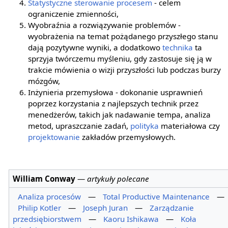
Statystyczne sterowanie procesem
- celem
ograniczenie zmienności,
Wyobraźnia a rozwiązywanie problemów -
wyobrażenia na temat pożądanego przyszłego stanu
dają pozytywne wyniki, a dodatkowo
technika
ta
sprzyja twórczemu myśleniu, gdy zastosuje się ją w
trakcie mówienia o wizji przyszłości lub podczas burzy
mózgów,
Inżynieria przemysłowa - dokonanie usprawnień
poprzez korzystania z najlepszych technik przez
menedżerów, takich jak nadawanie tempa, analiza
metod, upraszczanie zadań,
polityka
materiałowa czy
projektowanie
zakładów przemysłowych.
William Conway
—
artykuły polecane
Analiza procesów
—
Total Productive Maintenance
—
Philip Kotler
—
Joseph Juran
—
Zarządzanie
przedsiębiorstwem
—
Kaoru Ishikawa
—
Koła