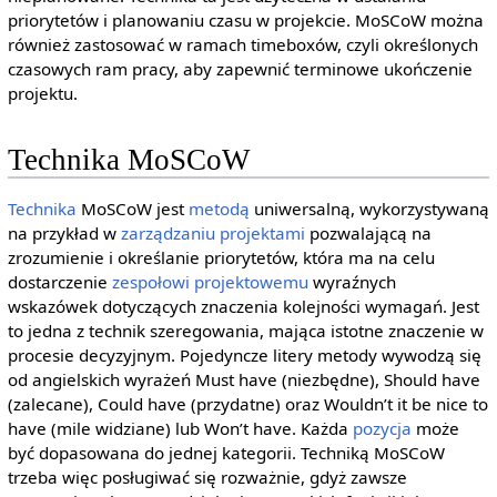
priorytetów i planowaniu czasu w projekcie. MoSCoW można
również zastosować w ramach timeboxów, czyli określonych
czasowych ram pracy, aby zapewnić terminowe ukończenie
projektu.
Technika MoSCoW
Technika
MoSCoW jest
metodą
uniwersalną, wykorzystywaną
na przykład w
zarządzaniu projektami
pozwalającą na
zrozumienie i określanie priorytetów, która ma na celu
dostarczenie
zespołowi projektowemu
wyraźnych
wskazówek dotyczących znaczenia kolejności wymagań. Jest
to jedna z technik szeregowania, mająca istotne znaczenie w
procesie decyzyjnym. Pojedyncze litery metody wywodzą się
od angielskich wyrażeń Must have (niezbędne), Should have
(zalecane), Could have (przydatne) oraz Wouldn’t it be nice to
have (mile widziane) lub Won’t have. Każda
pozycja
może
być dopasowana do jednej kategorii. Techniką MoSCoW
trzeba więc posługiwać się rozważnie, gdyż zawsze