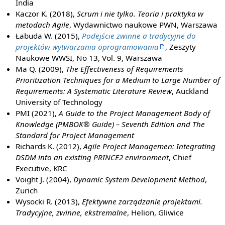
India
Kaczor K. (2018),
Scrum i nie tylko. Teoria i praktyka w
metodach Agile
, Wydawnictwo naukowe PWN, Warszawa
Łabuda W. (2015),
Podejście zwinne a tradycyjne do
projektów wytwarzania oprogramowania
, Zeszyty
Naukowe WWSI, No 13, Vol. 9, Warszawa
Ma Q. (2009),
The Effectiveness of Requirements
Prioritization Techniques for a Medium to Large Number of
Requirements: A Systematic Literature Review
, Auckland
University of Technology
PMI (2021),
A Guide to the Project Management Body of
Knowledge (PMBOK® Guide) – Seventh Edition and The
Standard for Project Management
Richards K. (2012),
Agile Project Managemen: Integrating
DSDM into an existing PRINCE2 environment
, Chief
Executive, KRC
Voight J. (2004),
Dynamic System Development Method
,
Zurich
Wysocki R. (2013),
Efektywne zarządzanie projektami.
Tradycyjne, zwinne, ekstremalne
, Helion, Gliwice