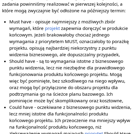
zadania powinniśmy realizować w pierwszej kolejności, a
które mogą zwyczajnie być odłożone na późniejszy termin:
Must have - opisuje najmniejszy z możliwych zbiór
wymagań, które
projekt
zapewnia doręczyć w produkcie
końcowym. Jeżeli brakowałoby chociaż jednego
wymagania z priorytetem MUST, oznaczałoby to porażkę
projektu. opisują najbardziej niekorzystny z punktu
widzenia biznesowego, ale dopuszczalny przypadek,
Should have - są to wymagania istotne z biznesowego
punktu widzenia, lecz nie niezbędne dla prawidłowego
funkcjonowania produktu końcowego projektu. Mogą
więc być pominięte, bez szkodliwego na niego wpływu,
oraz mogą być przyłączone do obszaru projektu dla
podtrzymania go na ścieżce planu bazowego. Ich
pominięcie może być skomplikowany oraz kosztowne,
Could have - oczekiwane z biznesowego punktu widzenia,
lecz mniej istotne dla funkcjonalności produktu
końcowego projektu. Ich przeoczenie ma mniejszy wpływ
na funkcjonalność produktu końcowego, niż
zlekceważenie wymagań mających
priorytet
Should Have.