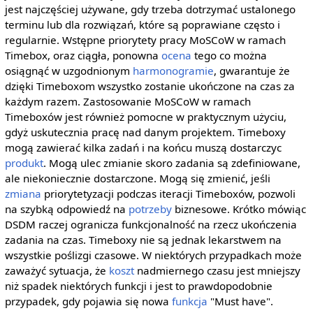
jest najczęściej używane, gdy trzeba dotrzymać ustalonego
terminu lub dla rozwiązań, które są poprawiane często i
regularnie. Wstępne priorytety pracy MoSCoW w ramach
Timebox, oraz ciągła, ponowna
ocena
tego co można
osiągnąć w uzgodnionym
harmonogramie
, gwarantuje że
dzięki Timeboxom wszystko zostanie ukończone na czas za
każdym razem. Zastosowanie MoSCoW w ramach
Timeboxów jest również pomocne w praktycznym użyciu,
gdyż uskutecznia pracę nad danym projektem. Timeboxy
mogą zawierać kilka zadań i na końcu muszą dostarczyc
produkt
. Mogą ulec zmianie skoro zadania są zdefiniowane,
ale niekoniecznie dostarczone. Mogą się zmienić, jeśli
zmiana
priorytetyzacji podczas iteracji Timeboxów, pozwoli
na szybką odpowiedź na
potrzeby
biznesowe. Krótko mówiąc
DSDM raczej ogranicza funkcjonalność na rzecz ukończenia
zadania na czas. Timeboxy nie są jednak lekarstwem na
wszystkie poślizgi czasowe. W niektórych przypadkach może
zaważyć sytuacja, że
koszt
nadmiernego czasu jest mniejszy
niż spadek niektórych funkcji i jest to prawdopodobnie
przypadek, gdy pojawia się nowa
funkcja
"Must have".