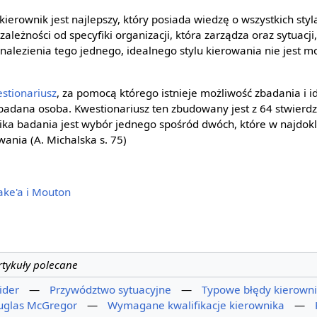
kierownik jest najlepszy, który posiada wiedzę o wszystkich styl
ależności od specyfiki organizacji, która zarządza oraz sytuacji,
nalezienia tego jednego, idealnego stylu kierowania nie jest moż
stionariusz
, za pomocą którego istnieje możliwość zbadania i id
 badana osoba. Kwestionariusz ten zbudowany jest z 64 stwier
ka badania jest wybór jednego spośród dwóch, które w najdok
ania (A. Michalska s. 75)
ake'a i Mouton
rtykuły polecane
ider
—
Przywództwo sytuacyjne
—
Typowe błędy kierown
uglas McGregor
—
Wymagane kwalifikacje kierownika
—