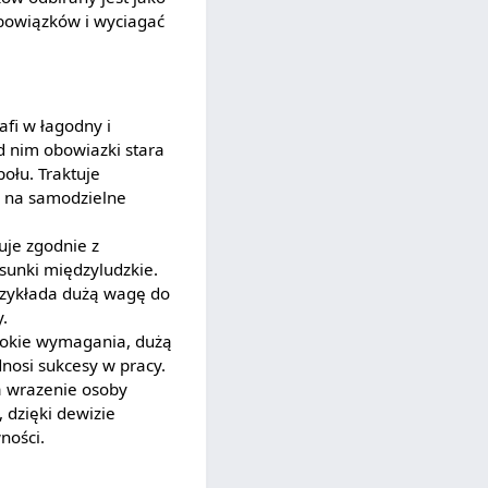
 obowiązków i wyciagać
afi w łagodny i
 nim obowiazki stara
ołu. Traktuje
a na samodzielne
uje zgodnie z
osunki międzyludzkie.
Przykłada dużą wagę do
.
sokie wymagania, dużą
osi sukcesy w pracy.
a wrazenie osoby
 dzięki dewizie
ności.