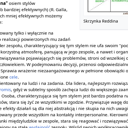
ina"
osiem stylów
b bardziej efektywnych) (R. Galla,
tych mniej efektywnych możemy
Skrzynka Reddina
e:
towany tylko i wyłącznie na
o realizacji powierzonych mu zadań
der zespołu, charakteryzujący się tym stylem nie ufa swoim "p
ekorzystną atmosferę, panującą w jego zespole, a nawet i organi
związywania pojawiających się problemów, stroni od wszelkiej 
człowiekiem. W podejmowaniu decyzji, przenosi odpowiedzialn
Sprawia wrażenie niezaangażowanego w pełnione obowiązki or
wione
cele
.
rientowany na ludzi i na zadania. Dla lidera, najlepszym rozwią
romis
, gdyż w subtelny sposób zachęca ludzi do większego zaa
Osoba, charakteryzująca się tym stylem jest bardzo podatna n
ików, stara się żyć ze wszystkimi w zgodzie. Przywiązuje wagę d
 efekty działań są dla niej abstrakcją i nie skupia na nich uwagi
towany przede wszystkim na kontakty interpersonalne. Kierowni
unki międzyludzkie w zespole, stara się reagować i rozwiązywać
awiony na stałą
wydajność
zespołu. Wśród swoich wpółpracownik