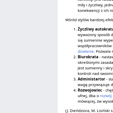
miły i życzliwy, je
konekwencji z ich n
Wśród stylów bardziej ef
Życzliwy autokrat
wyważony sposób de
się sumiennie wypeł
współpracowników w
działanie
. Pozwala 
Biurokrata
- nasta
określonymi zasadam
Jest sumienny i skr
kontroli nad swoim
Administartor
- st
wagę przywiązuje d
Rozwojowiec
- chę
ufnej, dba o
rozwój
mówiącej, żw wysok
(J. Dieńdziora, M. Lisiński s