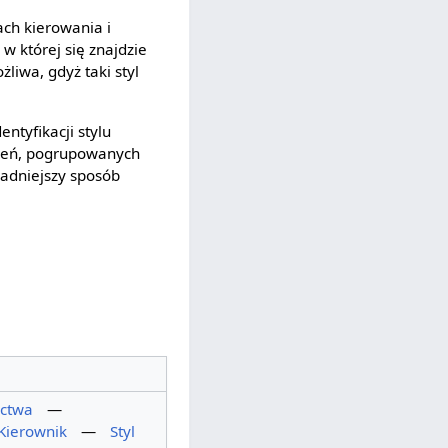
ach kierowania i
 w której się znajdzie
liwa, gdyż taki styl
entyfikacji stylu
dzeń, pogrupowanych
ladniejszy sposób
ictwa
—
Kierownik
—
Styl