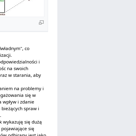
odwładnym", co
zacji.
odpowiedzialności i
ośc na swoich
az w starania, aby
zaniem na problemy i
ngażowania się w
a wpływ i zdanie
o bieżących spraw i
.
k wykazuję się dużą
 pojawiające się
ów odbirany jest jako