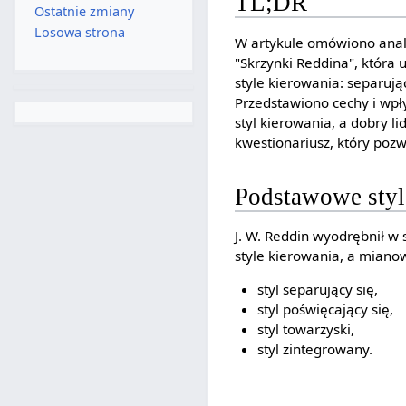
TL;DR
Ostatnie zmiany
Losowa strona
W artykule omówiono anali
"Skrzynki Reddina", która
style kierowania: separują
Przedstawiono cechy i wpły
styl kierowania, a dobry li
kwestionariusz, który pozw
Podstawowe styl
J. W. Reddin wyodrębnił w
style kierowania, a mianow
styl separujący się,
styl poświęcający się,
styl towarzyski,
styl zintegrowany.