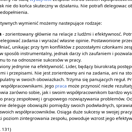
dnak nie do końca skuteczny w działaniu. Nie potrafi delegowac
iedopełnienia.
ektywnych wymienić możemy nastepujące rodzaje:
a
- zorientowany głównie na relacje z ludźmi i efektywnosć. Potr
legować zadania i wyrażać własne opinie. Postawonione przed
niać, unikając przy tym konfliktów z pozostałymi członkami zesp
 sposób instrumentalny, jednak darzy ich zaufaniem i pozwal
mu to na odnoszenie sukcesów w pracy.
wiony jednynie na efektywność. Lider, będący biurokratą postęp
i i przepisami. Nie jest zorientowny ani na zadania, ani na st
ypulatny w swoich obowiazkach. Trzyma się panujacych reguł. 
i współpracownikami. Jego
praca
może przynosić niezłe rezultaty
awia zarówno sobie, jak i swoim współpracownikom bardzo wy
o pracy zespołowej i grupowego rozwiązywania problemów. Odn
tnie deleguje obowiązki pomiędzy swoich podwładnych, sprawi
swoich współpracowników. Osiąga duże sukcesy w swojej pracy,
i poziom zintegrowania zespołu, powoduje wzrost jego efektyw
. 131)