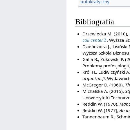
autokratyczny
Bibliografia
Drzewiecka M. (2010),
call center
, Wyższa Sz
Dzieńdziora J., Lisiński
Wyższa Szkoła Biznesu
Galla R., Żukowski P. (
Problemy profesjologii,
Król H., Ludwiczyński A.
organizacji
, Wydawnic
McGregor D. (1960),
Th
Michalska A. (2015),
St
Uniwersytetu Technicz
Reddin W. (1970),
Manag
Reddin W. (1977),
An in
Tannenbaum R., Schmid