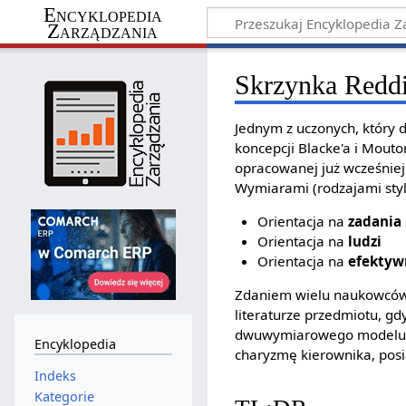
Encyklopedia
Zarządzania
Skrzynka Redd
Jednym z uczonych, który
koncepcji Blacke'a i Mouto
opracowanej już wcześniej 
Wymiarami (rodzajami styló
Orientacja na
zadania
Orientacja na
ludzi
Orientacja na
efektyw
Zdaniem wielu naukowcó
literaturze przedmiotu, g
dwuwymiarowego modelu za
Encyklopedia
charyzmę kierownika, posi
Indeks
Kategorie