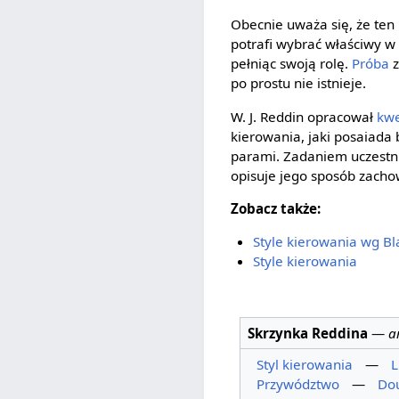
Obecnie uważa się, że ten 
potrafi wybrać właściwy w z
pełniąc swoją rolę.
Próba
z
po prostu nie istnieje.
W. J. Reddin opracował
kwe
kierowania, jaki posaiada
parami. Zadaniem uczestni
opisuje jego sposób zachow
Zobacz także:
Style kierowania wg Bl
Style kierowania
Skrzynka Reddina
—
a
Styl kierowania
—
L
Przywództwo
—
Do