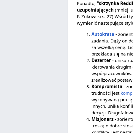
Ponadto,
"skrzynka Redd
uzupełniających
(mniej lu
P. Żukowski s. 27) Wśród 
wymienić nastepujące styl
Autokrata
- zorien
zadania. Dąży on d
za wszelką cenę. Li
przekłada się na ni
Dezerter
- unika ro
kierowania drugim 
współpracowników. 
zrealizować posta
Kompromista
- zo
trudności jest
komp
wykonywaną pracę. 
innych, unika konfl
decyzji. Długofalowe
Misjonarz
- zorien
troską o dobre stos
konflikty. Jest nast