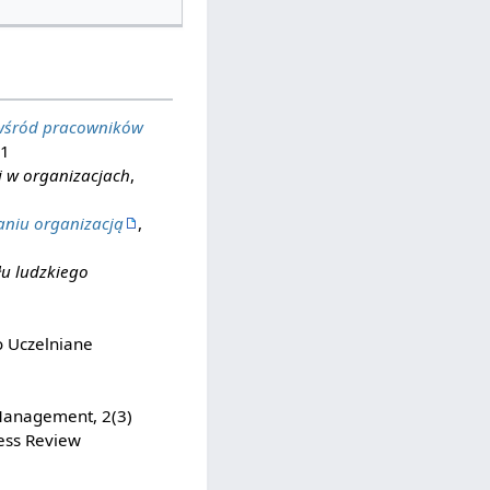
 wśród pracowników
 1
 w organizacjach
,
aniu organizacją
,
łu ludzkiego
 Uczelniane
Management, 2(3)
ess Review