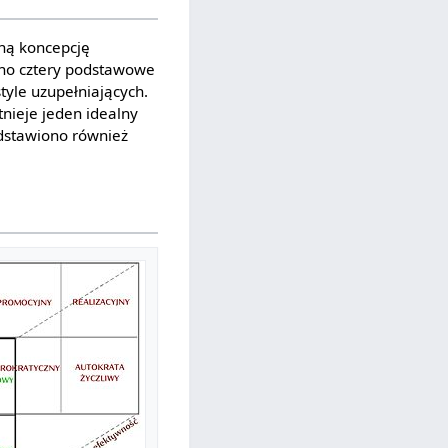
sną koncepcję
iono cztery podstawowe
style uzupełniających.
tnieje jeden idealny
zedstawiono również