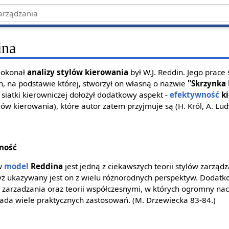
ina
 dokonał
analizy stylów kierowania
był W.J. Reddin. Jego prace
n, na podstawie której, stworzył on własną o nazwie
"Skrzynka
siatki kierowniczej dołożył dodatkowy aspekt -
efektywność
ki
w kierowania), które autor zatem przyjmuje są (H. Król, A. Ludw
ność
w
model
Reddina
jest jedną z ciekawszych teorii stylów zarzą
dyż ukazywany jest on z wielu różnorodnych perspektyw. Dodatk
rzadzania oraz teorii współczesnymi, w których ogromny nacis
ada wiele praktycznych zastosowań. (M. Drzewiecka 83-84.)