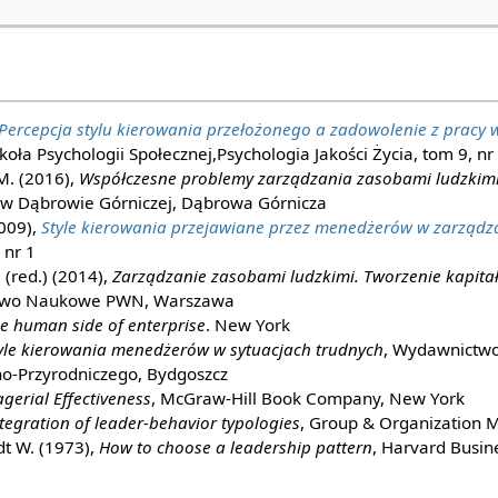
Percepcja stylu kierowania przełożonego a zadowolenie z pracy
koła Psychologii Społecznej,Psychologia Jakości Życia, tom 9, nr
 M. (2016),
Współczesne problemy zarządzania zasobami ludzkimi
 w Dąbrowie Górniczej, Dąbrowa Górnicza
2009),
Style kierowania przejawiane przez menedżerów w zarządz
 nr 1
 (red.) (2014),
Zarządzanie zasobami ludzkimi. Tworzenie kapita
two Naukowe PWN, Warszawa
e human side of enterprise
. New York
yle kierowania menedżerów w sytuacjach trudnych
, Wydawnictwo
no-Przyrodniczego, Bydgoszcz
erial Effectiveness
, McGraw-Hill Book Company, New York
tegration of leader-behavior typologies
, Group & Organization 
t W. (1973),
How to choose a leadership pattern
, Harvard Busin