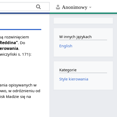
Anonimowy
 są rozwinięciem
W innych językach
 Reddina"
. Do
English
erowania
.
iczyński s. 171):
Kategorie
Style kierowania
dzania opisywanych w
owo, w odróżnieniu od
k kładzie się na