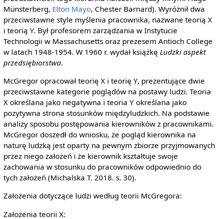
Münsterberg,
Elton Mayo
, Chester Barnard). Wyróżnił dwa
przeciwstawne style myślenia pracownika, nazwane teorią X
i teorią Y. Był profesorem zarządzania w Instytucie
Technologii w Massachusetts oraz prezesem Antioch College
w latach 1948-1954. W 1960 r. wydał książkę
Ludzki aspekt
przedsiębiorstwa
.
McGregor opracował teorię X i teorię Y, prezentujące dwie
przeciwstawne kategorie poglądów na postawy ludzi. Teoria
X określana jako negatywna i teoria Y określana jako
pozytywna strona stosunków międzyludzkich. Na podstawie
analizy sposobu postępowania kierowników z pracownikami.
McGregor doszedł do wniosku, że pogląd kierownika na
naturę ludzką jest oparty na pewnym zbiorze przyjmowanych
przez niego założeń i że kierownik kształtuje swoje
zachowania w stosunku do pracowników odpowiednio do
tych założeń (Michalska T. 2018. s. 30).
Założenia dotyczące ludzi według teorii McGregora:
Założenia teorii X: