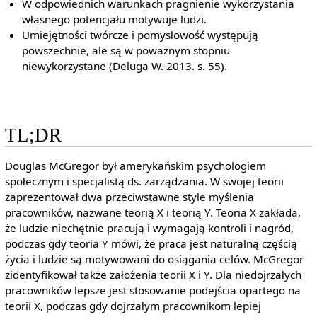
W odpowiednich warunkach pragnienie wykorzystania
własnego potencjału motywuje ludzi.
Umiejętności twórcze i pomysłowość występują
powszechnie, ale są w poważnym stopniu
niewykorzystane (Deluga W. 2013. s. 55).
TL;DR
Douglas McGregor był amerykańskim psychologiem
społecznym i specjalistą ds. zarządzania. W swojej teorii
zaprezentował dwa przeciwstawne style myślenia
pracowników, nazwane teorią X i teorią Y. Teoria X zakłada,
że ludzie niechętnie pracują i wymagają kontroli i nagród,
podczas gdy teoria Y mówi, że praca jest naturalną częścią
życia i ludzie są motywowani do osiągania celów. McGregor
zidentyfikował także założenia teorii X i Y. Dla niedojrzałych
pracowników lepsze jest stosowanie podejścia opartego na
teorii X, podczas gdy dojrzałym pracownikom lepiej