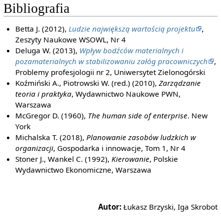
Bibliografia
Betta J. (2012),
Ludzie największą wartością projektu
,
Zeszyty Naukowe WSOWL, Nr 4
Deluga W. (2013),
Wpływ bodźców materialnych i
pozamaterialnych w stabilizowaniu załóg pracowniczych
,
Problemy profesjologii nr 2, Uniwersytet Zielonogórski
Koźmiński A., Piotrowski W. (red.) (2010),
Zarządzanie
teoria i praktyka
, Wydawnictwo Naukowe PWN,
Warszawa
McGregor D. (1960),
The human side of enterprise
. New
York
Michalska T. (2018),
Planowanie zasobów ludzkich w
organizacji
, Gospodarka i innowacje, Tom 1, Nr 4
Stoner J., Wankel C. (1992),
Kierowanie
, Polskie
Wydawnictwo Ekonomiczne, Warszawa
Autor:
Łukasz Brzyski, Iga Skrobot