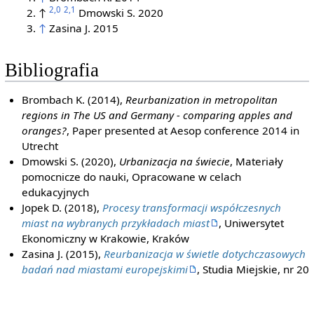
2,0
2,1
↑
Dmowski S. 2020
↑
Zasina J. 2015
Bibliografia
Brombach K. (2014),
Reurbanization in metropolitan
regions in The US and Germany - comparing apples and
oranges?
, Paper presented at Aesop conference 2014 in
Utrecht
Dmowski S. (2020),
Urbanizacja na świecie
, Materiały
pomocnicze do nauki, Opracowane w celach
edukacyjnych
Jopek D. (2018),
Procesy transformacji współczesnych
miast na wybranych przykładach miast
, Uniwersytet
Ekonomiczny w Krakowie, Kraków
Zasina J. (2015),
Reurbanizacja w świetle dotychczasowych
badań nad miastami europejskimi
, Studia Miejskie, nr 20