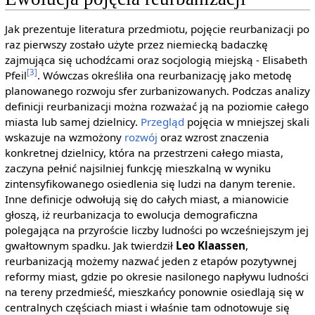
Jak prezentuje literatura przedmiotu, pojęcie reurbanizacji po
raz pierwszy zostało użyte przez niemiecką badaczkę
zajmująca się uchodźcami oraz socjologią miejską - Elisabeth
[3]
Pfeil
. Wówczas określiła ona reurbanizację jako metodę
planowanego rozwoju sfer zurbanizowanych. Podczas analizy
definicji reurbanizacji można rozważać ją na poziomie całego
miasta lub samej dzielnicy.
Przegląd
pojęcia w mniejszej skali
wskazuje na wzmożony
rozwój
oraz wzrost znaczenia
konkretnej dzielnicy, która na przestrzeni całego miasta,
zaczyna pełnić najsilniej funkcję mieszkalną w wyniku
zintensyfikowanego osiedlenia się ludzi na danym terenie.
Inne definicje odwołują się do całych miast, a mianowicie
głoszą, iż reurbanizacja to ewolucja demograficzna
polegająca na przyroście liczby ludności po wcześniejszym jej
gwałtownym spadku. Jak twierdził
Leo Klaassen
,
reurbanizacją możemy nazwać jeden z etapów pozytywnej
reformy miast, gdzie po okresie nasilonego napływu ludności
na tereny przedmieść, mieszkańcy ponownie osiedlają się w
centralnych częściach miast i właśnie tam odnotowuje się