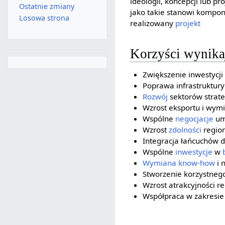
ideologii, koncepcji lub p
Ostatnie zmiany
jako takie stanowi kompone
Losowa strona
realizowany
projekt
Korzyści wynikaj
Zwiększenie inwestycji
Poprawa infrastruktury
Rozwój
sektorów strate
Wzrost eksportu i wym
Wspólne
negocjacje
um
Wzrost
zdolności
region
Integracja łańcuchów 
Wspólne
inwestycje
w
Wymiana
know-how
i 
Stworzenie korzystnego
Wzrost atrakcyjności r
Współpraca w zakresie