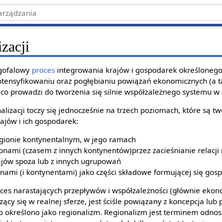
izacji
ługofalowy
proces
integrowania krajów i gospodarek określonego
intensyfikowaniu oraz pogłębianiu powiązań ekonomicznych (a t
h)co prowadzi do tworzenia się silnie współzależnego systemu w
lizacji toczy się jednocześnie na trzech poziomach, które są t
ajów i ich gospodarek:
gionie kontynentalnym, w jego ramach
onami (czasem z innych kontynentów)przez zacieśnianie relacj
rajów spoza lub z innych ugrupowań
nami (i kontynentami) jako części składowe formującej się gosp
oces narastających przepływów i współzależności (głównie ekon
zący się w realnej sferze, jest ściśle powiązany z koncepcja lub
o określono jako regionalizm. Regionalizm jest terminem odnos