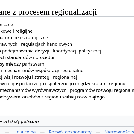
ne z procesem regionalizacji
aniczne
ykowe i religijne
aturalne i strategiczne
rawnych i regulacjach handlowych
podejmowania decyzji i koordynacji politycznej
ch standardów i procedur
isy między państwami
i i mechanizmów współpracy regionalnej
wizji rozwoju i strategii regionalnej
zwoju gospodarczego i społecznego między krajami regionu
a mechanizmów wyrównawczych i programów rozwoju regional
odpływem zasobów z regionu słabiej rozwiniętego
—
artykuły polecane
a
—
Unia celna
—
Rozwój gospodarczy
—
Nierówności 