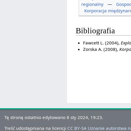
regionalny
—
Gospod
Korporacja międzyna
Bibliografia
Fawcett L. (2004),
Expl
Zorska A. (2008),
Korpo
Tę stronę ostatnio edytowano 8 sty 2024, 19:23.
Treść udostępniana na licencji
CC BY-SA Uznanie autorstwa 