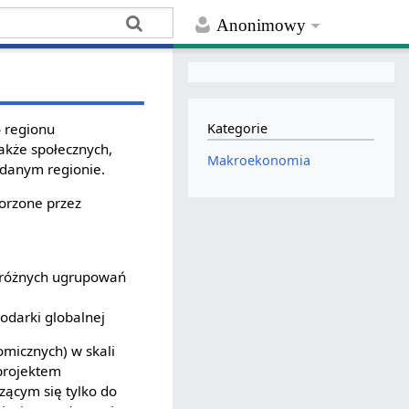
Anonimowy
 regionu
Kategorie
akże społecznych,
Makroekonomia
 danym regionie.
worzone przez
i różnych ugrupowań
odarki globalnej
omicznych) w skali
 projektem
zącym się tylko do