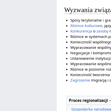
Wyzwania związa
Spory terytorialne i gr
Różnice kulturowe
, jęz
Konkurencja
o
zasoby
n
Różnice w systemach p
Konieczność wspólnego 
Wypracowanie wspólny
Negocjacje i komprom
Ustanowienie instytucj
Wypracowanie wspólnej 
Różnice w poziomie ro
Konieczność tworzeni
Zagrożenie
migracją i 
Proces regionalizacji
Gospodarka narodow