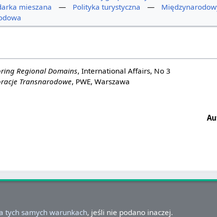
arka mieszana
—
Polityka turystyczna
—
Międzynarodowy
rodowa
oring Regional Domains
, International Affairs, No 3
racje Transnarodowe
, PWE, Warszawa
Au
na tych samych warunkach
, jeśli nie podano inaczej.