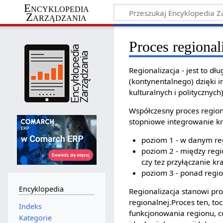
Encyklopedia
Zarządzania
Proces regional
Regionalizacja - jest to d
(kontynentalnego) dzięki 
kulturalnych i politycznyc
Współczesny proces regiona
stopniowe integrowanie kr
poziom 1 - w danym re
poziom 2 - między regi
czy tez przyłączanie k
poziom 3 - ponad regio
Encyklopedia
Regionalizacja stanowi pr
regionalnej.Proces ten, toc
Indeks
funkcjonowania regionu, c
Kategorie