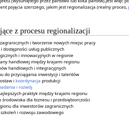
rojektu (wysuniętego przez państwo lub kilka państw).Jest więc 
nt pojęcia szerszego, jakim jest regionalizacja (realny proces,
ące z procesu regionalizacji
 zagranicznych i tworzenie nowych miejsc pracy
 i dostępności usług publicznych
gicznych i innowacyjnych w regionie
iany handlowej między krajami regionu
ów handlowych i integracyjnych
u do przyciągania inwestycji i talentów
dostaw i
koordynacja
produkcji
badania i rozwój
najlepszych praktyk między krajami regionu
 środowiska dla biznesu i przedsiębiorczości
egionu dla inwestorów zagranicznych
 szkoleń i rozwoju zawodowego