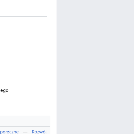
nego
społeczne
—
Rozwój