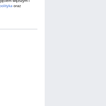
pojęciem węższym i
polityka
oraz