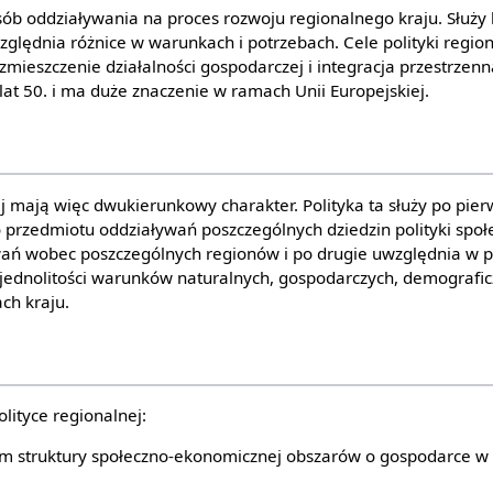
osób oddziaływania na proces rozwoju regionalnego kraju. Słu
ględnia różnice w warunkach i potrzebach. Cele polityki region
mieszczenie działalności gospodarczej i integracja przestrzenn
 lat 50. i ma duże znaczenie w ramach Unii Europejskiej.
nej mają więc dwukierunkowy charakter. Polityka ta służy po p
 przedmiotu oddziaływań poszczególnych dziedzin polityki społ
wań wobec poszczególnych regionów i po drugie uwzględnia w po
ednolitości warunków naturalnych, gospodarczych, demografic
ch kraju.
lityce regionalnej:
m struktury społeczno-ekonomicznej obszarów o gospodarce w s