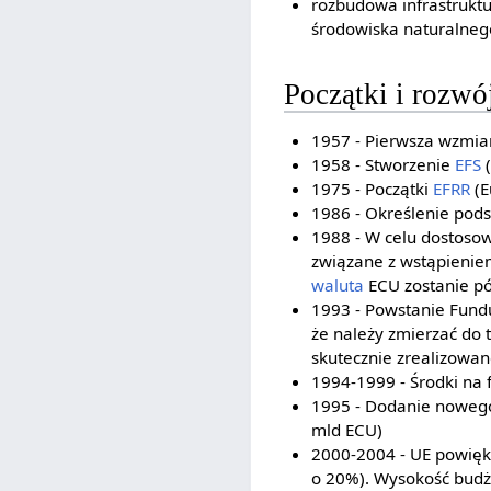
rozbudowa infrastrukt
środowiska naturalneg
Początki i rozwój
1957 - Pierwsza wzmi
1958 - Stworzenie
EFS
(
1975 - Początki
EFRR
(E
1986 - Określenie pods
1988 - W celu dostosow
związane z wstąpieniem 
waluta
ECU zostanie pó
1993 - Powstanie Fundu
że należy zmierzać do 
skutecznie zrealizowane
1994-1999 - Środki na 
1995 - Dodanie noweg
mld ECU)
2000-2004 - UE powięks
o 20%). Wysokość budż