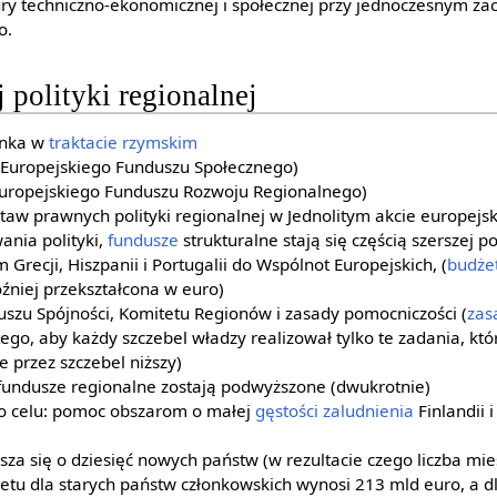
ury techniczno-ekonomicznej i społecznej przy jednoczesnym z
o.
 polityki regionalnej
anka w
traktacie rzymskim
Europejskiego Funduszu Społecznego)
uropejskiego Funduszu Rozwoju Regionalnego)
taw prawnych polityki regionalnej w Jednolitym akcie europejs
ania polityki,
fundusze
strukturalne stają się częścią szerszej pol
Grecji, Hiszpanii i Portugalii do Wspólnot Europejskich, (
budże
źniej przekształcona w euro)
szu Spójności, Komitetu Regionów i zasady pomocniczości (
zas
tego, aby każdy szczebel władzy realizował tylko te zadania, kt
 przez szczebel niższy)
fundusze regionalne zostają podwyższone (dwukrotnie)
o celu: pomoc obszarom o małej
gęstości zaludnienia
Finlandii i
za się o dziesięć nowych państw (w rezultacie czego liczba m
etu dla starych państw członkowskich wynosi 213 mld euro, a 