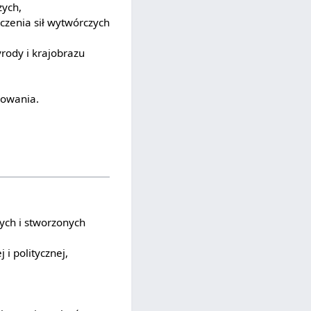
zych,
zenia sił wytwórczych
rody i krajobrazu
kowania.
ych i stworzonych
j i politycznej,