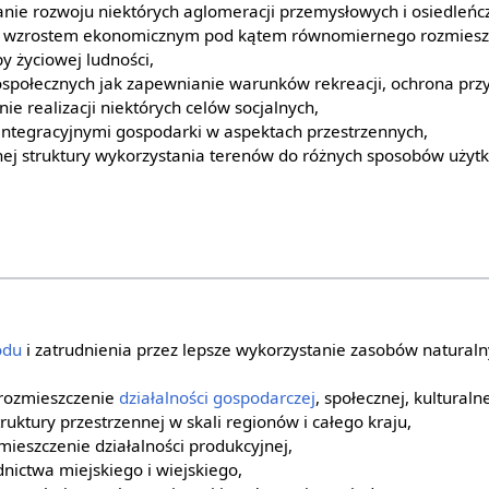
nie rozwoju niektórych aglomeracji przemysłowych i osiedleńc
e wzrostem ekonomicznym pod kątem równomiernego rozmieszc
 życiowej ludności,
ospołecznych jak zapewnianie warunków rekreacji, ochrona przy
e realizacji niektórych celów socjalnych,
integracyjnymi gospodarki w aspektach przestrzennych,
nej struktury wykorzystania terenów do różnych sposobów użyt
odu
i zatrudnienia przez lepsze wykorzystanie zasobów naturaln
rozmieszczenie
działalności gospodarczej
, społecznej, kulturalne
ruktury przestrzennej w skali regionów i całego kraju,
mieszczenie działalności produkcyjnej,
nictwa miejskiego i wiejskiego,