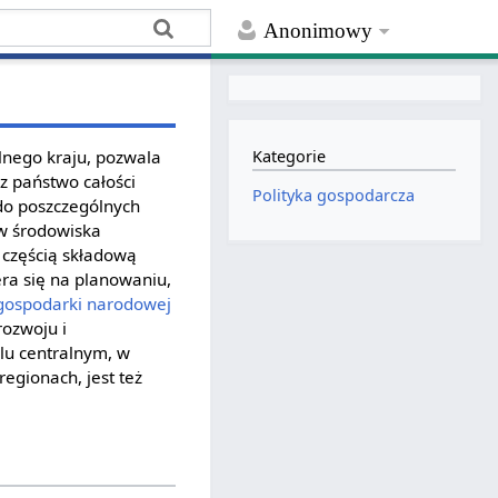
Anonimowy
lnego kraju, pozwala
Kategorie
z państwo całości
Polityka gospodarcza
do poszczególnych
ów środowiska
t częścią składową
ra się na planowaniu,
gospodarki narodowej
rozwoju i
lu centralnym, w
egionach, jest też