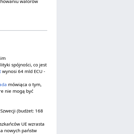
achowaniu walorów
kim
ityki spójności, co jest
t
wynosi 64 mld ECU -
ada
mówiąca o tym,
óre nie mogą być
 Szwecji (budżet: 168
ieszkańców UE wzrasta
dla nowych państw