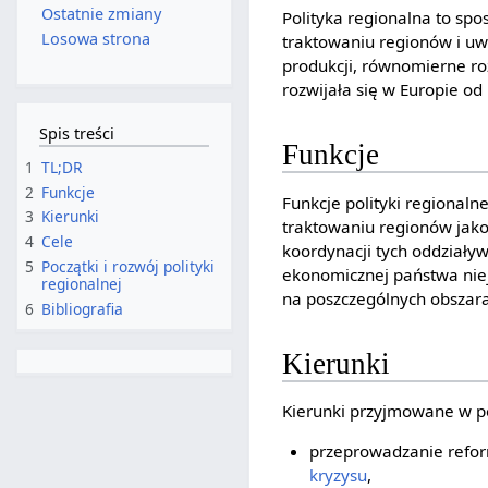
Ostatnie zmiany
Polityka regionalna to sp
Losowa strona
traktowaniu regionów i uwz
produkcji, równomierne roz
rozwijała się w Europie od
Spis treści
Funkcje
1
TL;DR
2
Funkcje
Funkcje polityki regional
3
Kierunki
traktowaniu regionów jako
4
Cele
koordynacji tych oddziały
5
Początki i rozwój polityki
ekonomicznej państwa niej
regionalnej
na poszczególnych obszara
6
Bibliografia
Kierunki
Kierunki przyjmowane w po
przeprowadzanie refor
kryzysu
,