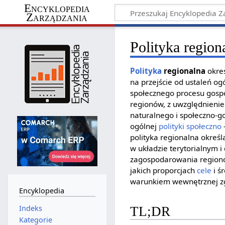
Encyklopedia
Zarządzania
Polityka region
Polityka
regionalna
okreś
na przejście od ustaleń o
społecznego procesu gosp
regionów, z uwzględnienie
naturalnego i społeczno-go
ogólnej
polityki społeczno
polityka regionalna okreś
w układzie terytorialnym 
zagospodarowania regionów
jakich proporcjach
cele
i ś
warunkiem wewnętrznej z
Encyklopedia
Indeks
TL;DR
Kategorie