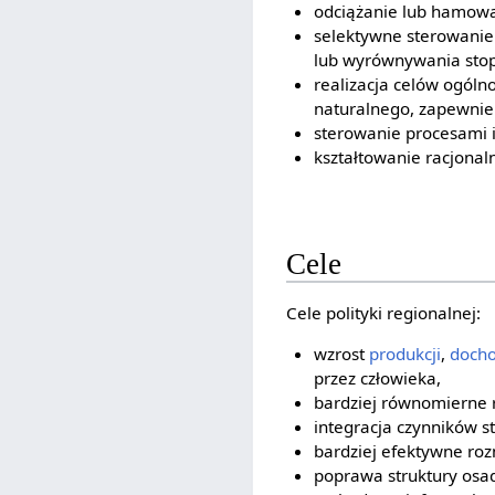
odciążanie lub hamowa
selektywne sterowani
lub wyrównywania stopy
realizacja celów ogóln
naturalnego, zapewnieni
sterowanie procesami 
kształtowanie racjonal
Cele
Cele polityki regionalnej:
wzrost
produkcji
,
doch
przez człowieka,
bardziej równomierne 
integracja czynników st
bardziej efektywne roz
poprawa struktury osad