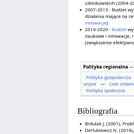
członkowskich (2004-2
2007-2013 - Budżet wyn
działania mające na ce
innowacje
)
2014-2020 -
Budżet
wyn
naukowe i innowacje, r
(zwiększenie efektywno
Polityka regionalna
Polityka gospodarcza
unijne
—
Cele zrówn
Polityka społeczna
Bibliografia
Brdulak J. (2001),
Probl
Derlukiewicz N. (2016)