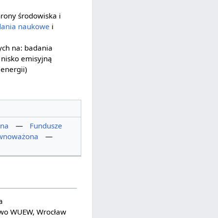
rony środowiska i
dania naukowe
i
ych na: badania
 nisko emisyjną
energii)
zna
—
Fundusze
ównoważona
—
a
two WUEW, Wrocław