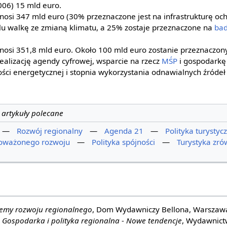
006) 15 mld euro.
osi 347 mld euro (30% przeznaczone jest na infrastrukturę och
lu walkę ze zmianą klimatu, a 25% zostaje przeznaczone na
ba
osi 351,8 mld euro. Około 100 mld euro zostanie przeznaczon
ealizację agendy cyfrowej, wsparcie na rzecz
MŚP
i gospodarkę
ści energetycznej i stopnia wykorzystania odnawialnych źródeł 
—
artykuły polecane
—
Rozwój regionalny
—
Agenda 21
—
Polityka turystyc
oważonego rozwoju
—
Polityka spójności
—
Turystyka zr
emy rozwoju regionalnego
, Dom Wydawniczy Bellona, Warszaw
,
Gospodarka i polityka regionalna - Nowe tendencje
, Wydawnic