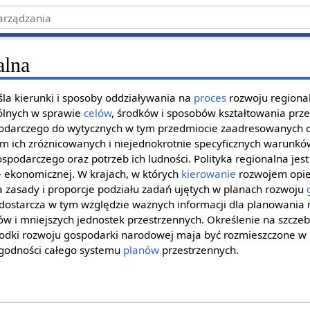
alna
la kierunki i sposoby oddziaływania na
proces
rozwoju regiona
gólnych w sprawie
celów
, środków i sposobów kształtowania prze
odarczego do wytycznych w tym przedmiocie zaadresowanych 
m ich zróżnicowanych i niejednokrotnie specyficznych warunk
spodarczego oraz potrzeb ich ludności. Polityka regionalna jes
- ekonomicznej. W krajach, w których
kierowanie
rozwojem opie
la zasady i proporcje podziału zadań ujętych w planach rozwoju
i dostarcza w tym względzie ważnych informacji dla planowania 
 i mniejszych jednostek przestrzennych. Określenie na szczeb
rodki rozwoju gospodarki narodowej maja być rozmieszczone w r
godności całego systemu
planów
przestrzennych.