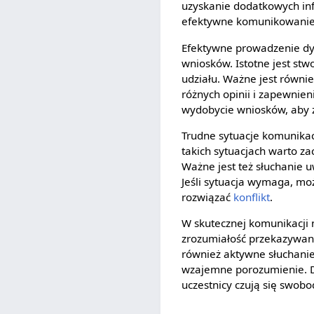
uzyskanie dodatkowych info
efektywne komunikowanie 
Efektywne prowadzenie dys
wniosków. Istotne jest stw
udziału. Ważne jest równi
różnych opinii i zapewnien
wydobycie wniosków, aby z
Trudne sytuacje komunikac
takich sytuacjach warto z
Ważne jest też słuchanie 
Jeśli sytuacja wymaga, moż
rozwiązać
konflikt
.
W skutecznej komunikacji n
zrozumiałość przekazywan
również aktywne słuchanie
wzajemne porozumienie. Do
uczestnicy czują się swobo