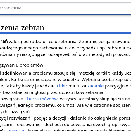
zenia zebrań
brań
zależą od rodzaju i celu zebrania. Zebranie zorganizowan
wadzącego innego zachowania niż w przypadku np. zebrania z
różniamy następujące rodzaje zebrań oraz metody ich prowadz
iązywaniu problemów:
i zdefiniowania problemu stosuje się "metodę kartki": każdy u
blem. Kartki są umieszczane w pudełku. Wybrana osoba zapisuje
e, tak aby każdy je widział.
Lider
ma tu za
zadanie
precyzyjnie 
 bez zabierania głosu przez uczestników zebrania,
rozwiązania -
burza mózgów
: wszyscy uczestnicy skupiają się 
związań jednego problemu, co umożliwia wielostronne spojrzen
ych rozwiązań,
ycji rozwiązań i podjęcia decyzji - dążenie do osiągnięcia poro
ęzcami ; głosowanie - dochodzi do powstania dwóch grup: zwycię
ości;
decyzja
kierownicza - członkowie grup zgłaszają kierownik