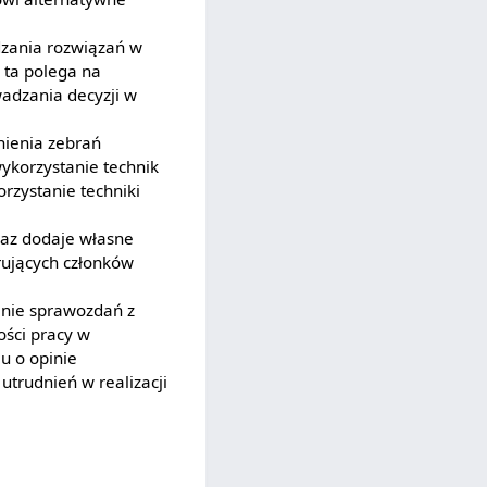
dzania rozwiązań w
ta polega na
adzania decyzji w
nienia zebrań
ykorzystanie technik
rzystanie techniki
raz dodaje własne
rujących członków
anie sprawozdań z
ości pracy w
u o opinie
utrudnień w realizacji