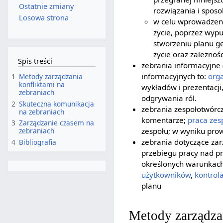
Ostatnie zmiany
rozwiązania i sposo
Losowa strona
w celu wprowadzeni
życie, poprzez wypu
stworzeniu planu g
życie oraz zależnoś
Spis treści
zebrania informacyjne 
informacyjnych to:
org
1
Metody zarządzania
konfliktami na
wykładów i prezentacji
zebraniach
odgrywania ról.
2
Skuteczna komunikacja
zebrania zespołotwórc
na zebraniach
komentarze;
praca ze
3
Zarządzanie czasem na
zespołu; w wyniku pro
zebraniach
zebrania dotyczące za
4
Bibliografia
przebiegu pracy nad pr
określonych warunkach
użytkowników
,
kontrol
planu
Metody zarządzan