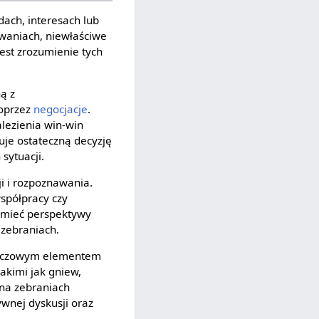
dach, interesach lub
iwaniach, niewłaściwe
est zrozumienie tych
ną z
poprzez
negocjacje
.
lezienia win-win
muje ostateczną decyzję
sytuacji.
i i rozpoznawania.
spółpracy czy
umieć perspektywy
 zebraniach.
kluczowym elementem
akimi jak gniew,
na zebraniach
ywnej dyskusji oraz