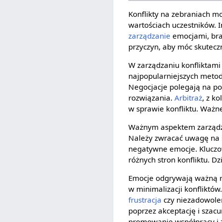
Konflikty na zebraniach mo
wartościach uczestników. 
zarządzanie
emocjami, br
przyczyn, aby móc skutecz
W zarządzaniu konfliktami 
najpopularniejszych meto
Negocjacje polegają na p
rozwiązania.
Arbitraż
, z k
w sprawie konfliktu. Ważne
Ważnym aspektem zarządzan
Należy zwracać uwagę na s
negatywne emocje. Kluczo
różnych stron konfliktu. D
Emocje odgrywają ważną r
w minimalizacji konfliktów
frustracja
czy niezadowole
poprzez akceptację i szacu
promowanie współpracy i 