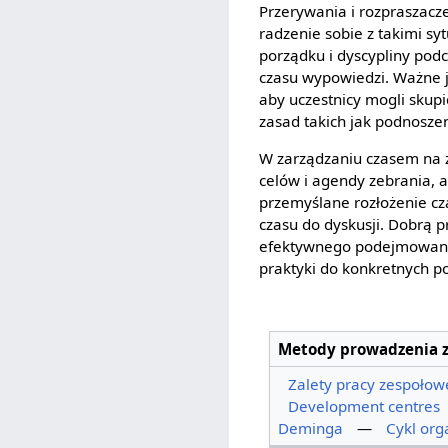
Przerywania i rozpraszac
radzenie sobie z takimi s
porządku i dyscypliny pod
czasu wypowiedzi. Ważne j
aby uczestnicy mogli skupi
zasad takich jak podnoszen
W zarządzaniu czasem na ze
celów i agendy zebrania, a
przemyślane rozłożenie cz
czasu do dyskusji. Dobrą p
efektywnego podejmowania 
praktyki do konkretnych p
Metody prowadzenia 
Zalety pracy zespołow
Development centres
Deminga
—
Cykl org