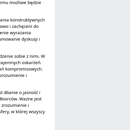
 temu możliwe będzie
skania konstruktywnych
towo i zachęceni do
ienie wyrażania
sumowanie dyskusji i
dzenie sobie z nimi. W
wzajemnych oskarżeń.
ązań kompromisowych.
porozumienie i
t dbanie o jasność i
biorców. Ważne jest
 zrozumienie i
fery, w której wszyscy