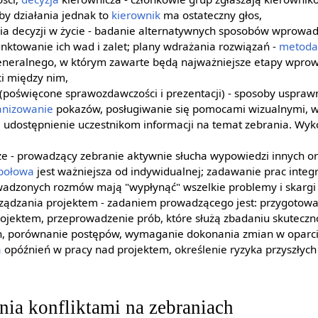
by działania jednak to
kierownik
ma ostateczny głos,
a decyzji w życie - badanie alternatywnych sposobów wprowa
nktowanie ich wad i zalet; plany wdrażania rozwiązań -
metoda
eneralnego, w którym zawarte będą najważniejsze etapy wprow
ci między nim,
(poświęcone sprawozdawczości i prezentacji) - sposoby uspraw
anizowanie
pokazów, posługiwanie się pomocami wizualnymi, w
, udostępnienie uczestnikom informacji na temat zebrania. Wyko
ze - prowadzący zebranie aktywnie słucha wypowiedzi innych o
społowa
jest ważniejsza od indywidualnej; zadawanie prac integ
wadzonych rozmów mają "wypłynąć" wszelkie problemy i skargi
rządzania projektem - zadaniem prowadzącego jest: przygotow
ojektem, przeprowadzenie prób, które służą zbadaniu skuteczn
, porównanie postępów, wymaganie dokonania zmian w oparci
a
opóźnień w pracy nad projektem, określenie ryzyka przyszłych 
ia konfliktami na zebraniach