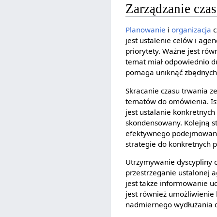
Zarządzanie cza
Planowanie
i
organizacja
c
jest ustalenie celów i age
priorytety. Ważne jest ró
temat miał odpowiednio du
pomaga uniknąć zbędnych 
Skracanie czasu trwania z
tematów do omówienia. Istn
jest ustalanie konkretnyc
skondensowany. Kolejną st
efektywnego podejmowania 
strategie do konkretnych p
Utrzymywanie dyscypliny c
przestrzeganie ustalonej 
jest także informowanie u
jest również umożliwienie
nadmiernego wydłużania d