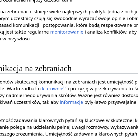
na zebraniach istnieje wiele najlepszych praktyk. Jedną z nich j
tórym uczestnicy czują się swobodnie wyrażać swoje opinie i ob
 zasad komunikacji i postępowania, które będą respektowane pr
ką jest także regularne
monitorowanie
i analiza konfliktów, ab
 w przyszłości.
ikacja na zebraniach
entów skutecznej komunikacji na zebraniach jest umiejętność 
ale. Warto zadbać o
klarowność
i precyzję w przekazywaniu treści
zy nadmiernego używania skrótów. Ważne jest również dostos
ekiwań uczestników, tak aby
informacje
były łatwo przyswajalne 
ętność zadawania klarownych pytań są kluczowe w skutecznej k
anie polega na udzielaniu pełnej uwagi rozmówcy, wykazywani
epszego zrozumienia. Umiejętność zadawania klarownych pytań