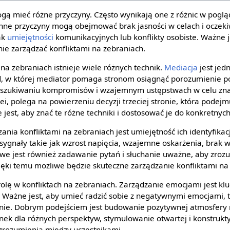
gą mieć różne przyczyny. Często wynikają one z różnic w poglą
Inne przyczyny mogą obejmować brak jasności w celach i oczek
ak
umiejętności
komunikacyjnych lub konflikty osobiste. Ważne j
nie zarządzać konfliktami na zebraniach.
na zebraniach istnieje wiele różnych technik.
Mediacja
jest jed
d, w której mediator pomaga stronom osiągnąć porozumienie 
oszukiwaniu kompromisów i wzajemnym ustępstwach w celu zna
olei, polega na powierzeniu decyzji trzeciej stronie, która podej
 jest, aby znać te różne techniki i dostosować je do konkretnych 
ia konfliktami na zebraniach jest umiejętność ich identyfikacj
ygnały takie jak wzrost napięcia, wzajemne oskarżenia, brak w
we jest również zadawanie pytań i słuchanie uważne, aby zroz
zięki temu możliwe będzie skuteczne zarządzanie konfliktami na
olę w konfliktach na zebraniach. Zarządzanie emocjami jest 
. Ważne jest, aby umieć radzić sobie z negatywnymi emocjami, t
nie. Dobrym podejściem jest budowanie pozytywnej atmosfery 
nek dla różnych perspektyw, stymulowanie otwartej i konstrukt
zrozumienia między uczestnikami.