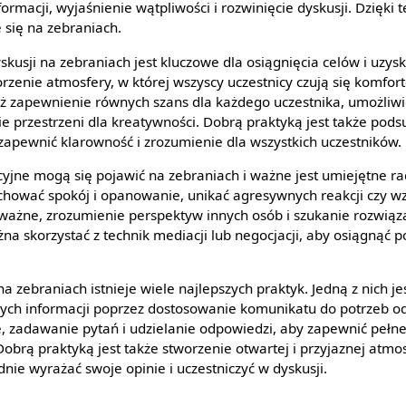
rmacji, wyjaśnienie wątpliwości i rozwinięcie dyskusji. Dzięki
się na zebraniach.
kusji na zebraniach jest kluczowe dla osiągnięcia celów i uzy
orzenie atmosfery, w której wszyscy uczestnicy czują się komfor
eż zapewnienie równych szans dla każdego uczestnika, umożliw
ie przestrzeni dla kreatywności. Dobrą praktyką jest także pod
apewnić klarowność i zrozumienie dla wszystkich uczestników.
yjne mogą się pojawić na zebraniach i ważne jest umiejętne ra
achować spokój i opanowanie, unikać agresywnych reakcji czy 
uważne, zrozumienie perspektyw innych osób i szukanie rozwi
na skorzystać z technik mediacji lub negocjacji, aby osiągnąć 
a zebraniach istnieje wiele najlepszych praktyk. Jedną z nich jes
ych informacji poprzez dostosowanie komunikatu do potrzeb od
, zadawanie pytań i udzielanie odpowiedzi, aby zapewnić pełne
brą praktyką jest także stworzenie otwartej i przyjaznej atmos
dnie wyrażać swoje opinie i uczestniczyć w dyskusji.