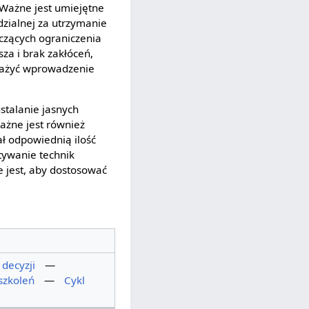
Ważne jest umiejętne
zialnej za utrzymanie
czących ograniczenia
za i brak zakłóceń,
zważyć wprowadzenie
.
ustalanie jasnych
Ważne jest również
ł odpowiednią ilość
stywanie technik
 jest, aby dostosować
decyzji
—
szkoleń
—
Cykl