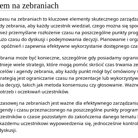
sem na zebraniach
zasu na zebraniach to kluczowe elementy skutecznego zarząd
ndy zebrania, aby każdy uczestnik wiedział, czego można się spo
wnież przemyślane rozłożenie czasu na poszczególne punkty pro
żo czasu do dyskusji i podejmowania decyzji. Planowanie i org
opóźnień i zapewnia efektywne wykorzystanie dostępnego cza
ebrania może być konieczne, szczególnie gdy posiadamy ogranic
ieje wiele strategii, które mogą pomóc skrócić czas trwania ze
h celów i agendy zebrania, aby każdy punkt mógł być omówiony
rategią jest ograniczanie czasu na prezentacje lub wykorzystyw
decyzji, takich jak metoda konsensusu czy głosowanie. Ważne
otrzeb i oczekiwań uczestników.
zasowej na zebraniach jest ważne dla efektywnego zarządzani
agendy i czasu przeznaczonego na poszczególne punkty progra
czestników o czasie pozostałym do zakończenia danego tematu
 każdemu uczestnikowi wypowiedzenia się, jednocześnie kontrol
yskusji.