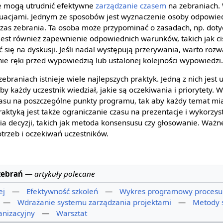
ze mogą utrudnić efektywne
zarządzanie czasem
na zebraniach. 
ytuacjami. Jednym ze sposobów jest wyznaczenie osoby odpowied
czas zebrania. Ta osoba może przypominać o zasadach, np. doty
est również zapewnienie odpowiednich warunków, takich jak cis
ć się na dyskusji. Jeśli nadal występują przerywania, warto ro
ie ręki przed wypowiedzią lub ustalonej kolejności wypowiedzi
braniach istnieje wiele najlepszych praktyk. Jedną z nich jest 
by każdy uczestnik wiedział, jakie są oczekiwania i priorytety. 
asu na poszczególne punkty programu, tak aby każdy temat mia
raktyką jest także ograniczanie czasu na prezentacje i wykorzy
decyzji, takich jak metoda konsensusu czy głosowanie. Ważne
otrzeb i oczekiwań uczestników.
zebrań
—
artykuły polecane
ej
—
Efektywność szkoleń
—
Wykres programowy procesu 
—
Wdrażanie systemu zarządzania projektami
—
Metody 
anizacyjny
—
Warsztat