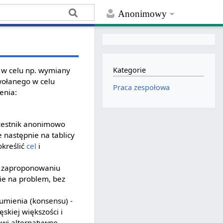
Anonimowy
e w celu np. wymiany
Kategorie
wołanego w celu
Praca zespołowa
enia:
czestnik anonimowo
 następnie na tablicy
określić
cel
i
na zaproponowaniu
ie na problem, bez
zumienia (konsensu) -
skiej większości i
owi alternatywne