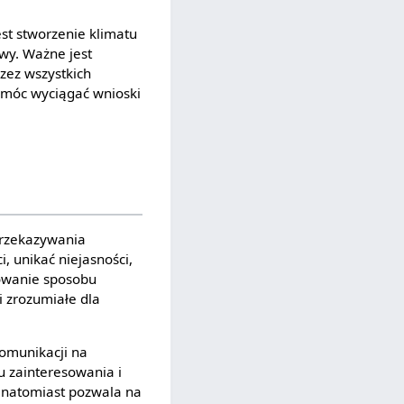
est stworzenie klimatu
awy. Ważne jest
zez wszystkich
y móc wyciągać wnioski
przekazywania
, unikać niejasności,
owanie sposobu
i zrozumiałe dla
omunikacji na
u zainteresowania i
 natomiast pozwala na