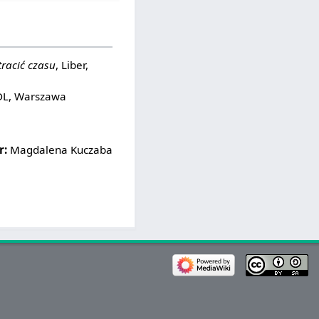
tracić czasu
, Liber,
DL, Warszawa
r:
Magdalena Kuczaba