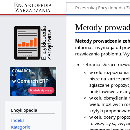
Encyklopedia
Zarządzania
Metody prowad
Metody prowadzenia ze
informacji wymaga od pro
rozwiązania problemu. Wy
zebrania służące rozw
w celu rozpoznania 
pisze na kartce pro
zgłaszane propozycj
podstawowe zasady,
w celu obmyślenia 
wielu możliwych ro
Encyklopedia
krytyki proponowan
w celu oceny propoz
Indeks
tu wszyscy są zwyci
Kategorie
przegranej mniejsz