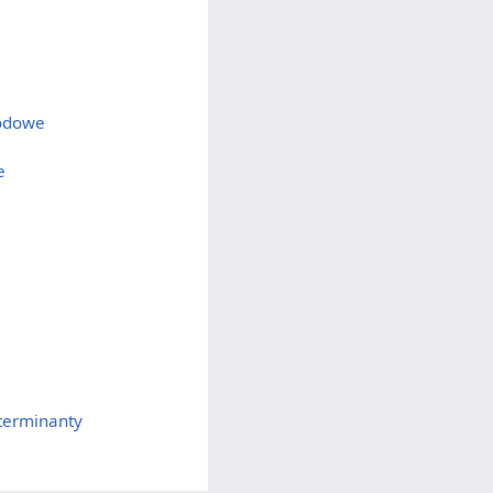
rodowe
e
eterminanty