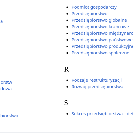
Podmiot gospodarczy
Przedsiębiorstwo
Przedsiębiorstwo globalne
za
Przedsiębiorstwo krańcowe
Przedsiębiorstwo międzyna
Przedsiębiorstwo państwowe
Przedsiębiorstwo produkcyjn
Przedsiębiorstwo społeczne
R
Rodzaje restrukturyzacji
iorstw
Rozwój przedsiębiorstwa
odowa
S
Sukces przedsiębiorstwa - d
ębiorstwa