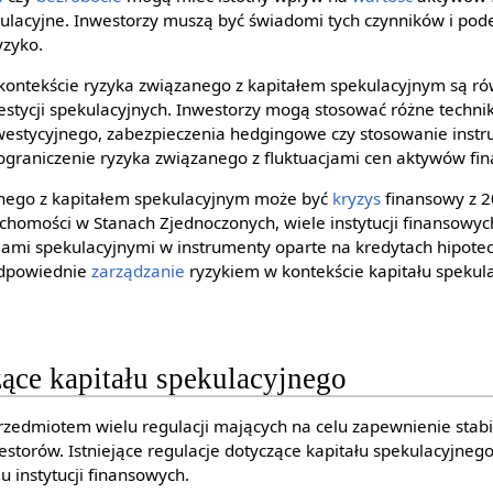
ulacyjne. Inwestorzy muszą być świadomi tych czynników i p
yzyko.
ntekście ryzyka związanego z kapitałem spekulacyjnym są rów
stycji spekulacyjnych. Inwestorzy mogą stosować różne techniki
nwestycyjnego, zabezpieczenia hedgingowe czy stosowanie ins
 ograniczenie ryzyka związanego z fluktuacjami cen aktywów fi
nego z kapitałem spekulacyjnym może być
kryzys
finansowy z 2
ruchomości w Stanach Zjednoczonych, wiele instytucji finansow
cjami spekulacyjnymi w instrumenty oparte na kredytach hipotec
 odpowiednie
zarządzanie
ryzykiem w kontekście kapitału spekul
ące kapitału spekulacyjnego
 przedmiotem wielu regulacji mających na celu zapewnienie stab
storów. Istniejące regulacje dotyczące kapitału spekulacyjnego
ju instytucji finansowych.