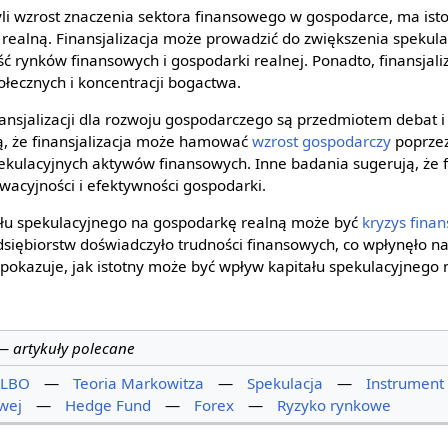
czyli wzrost znaczenia sektora finansowego w gospodarce, ma ist
realną. Finansjalizacja może prowadzić do zwiększenia spekula
ć rynków finansowych i gospodarki realnej. Ponadto, finansjal
ołecznych i koncentracji bogactwa.
ansjalizacji dla rozwoju gospodarczego są przedmiotem debat 
ą, że finansjalizacja może hamować
wzrost gospodarczy
poprzez
pekulacyjnych aktywów finansowych. Inne badania sugerują, że f
wacyjności i efektywności gospodarki.
łu spekulacyjnego na gospodarkę realną może być
kryzys fina
dsiębiorstw doświadczyło trudności finansowych, co wpłynęło n
 pokazuje, jak istotny może być wpływ kapitału spekulacyjnego
—
artykuły polecane
LBO
—
Teoria Markowitza
—
Spekulacja
—
Instrument
owej
—
Hedge Fund
—
Forex
—
Ryzyko rynkowe