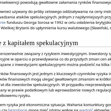
konsekwencji powodują gwałtowne załamania rynków finansowy
 również używany do próby celowego oddziaływania na ceny in
adzania ataków spekulacyjnych. Jednym z najsłynniejszych pr
anie
funduszu Georga Sorosa w 1992 w celu osłabienia brytyjski
Wielkiej Brytanii do upłynnienia kursu walutowego [Sławiński, s
 z kapitałem spekulacyjnym
nierozerwalnie związany z ryzykiem inwestycyjnym. Inwestorzy s
cyjne w oparciu o przewidywania co do przyszłych zmian cen 
ązane z inwestycjami spekulacyjnymi można podzielić na kilka 
nków finansowych jest jednym z kluczowych czynników ryzyka i
ywów finansowych mogą ulegać gwałtownym zmianom w krótkim
rat dla inwestorów spekulacyjnych. W przypadku nieprzewidyw
zmiany w prawie podatkowym lub wprowadzenie nowych regulacji,
atkowemu ryzyku.
em ryzyka jest ekonomiczna sytuacja. Wahania koniunktury go
a
czy
bezrobocie
mogą mieć istotny wpływ na
wartość
aktywów f