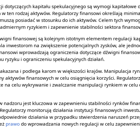
ji dotyczących kapitału spekulacyjnego są wymogi kapitałowe dl
 w ten rodzaj aktywów. Regulatorzy finansowi określają minima
muszą posiadać w stosunku do ich aktywów. Celem tych wymog
nadmiernym ryzykiem i zapewnienie stabilności sektora finans
wigni finansowej są kolejnym istotnym elementem regulacji kap
a inwestorom na zwiększenie potencjalnych zysków, ale jedno
 finansowi wprowadzają ograniczenia dotyczące dźwigni finansow
ryzyku i ograniczeniu spekulacyjnych działań.
zakazana i podlega karom w większości krajów. Manipulacja ry
 aktywów finansowych w celu osiągnięcia korzyści. Regulatorz
e na celu wykrywanie i zwalczanie manipulacji rynkiem w celu 
w nadzoru jest kluczowa w zapewnieniu stabilności rynków fin
 Regulatorzy monitorują działania instytucji finansowych inwest
 odpowiednie działania w przypadku stwierdzenia naruszeń pr
ież
prawo
do wprowadzania nowych regulacji w celu zapewnien