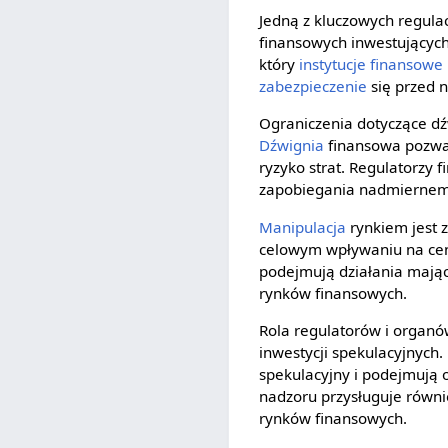
Jedną z kluczowych regulac
finansowych inwestujących
który
instytucje finansowe
zabezpieczenie
się przed 
Ograniczenia dotyczące dź
Dźwignia
finansowa pozwal
ryzyko strat. Regulatorzy
zapobiegania nadmiernemu 
Manipulacja
rynkiem jest 
celowym wpływaniu na ceny
podejmują działania mając
rynków finansowych.
Rola regulatorów i organó
inwestycji spekulacyjnych.
spekulacyjny i podejmują
nadzoru przysługuje równ
rynków finansowych.