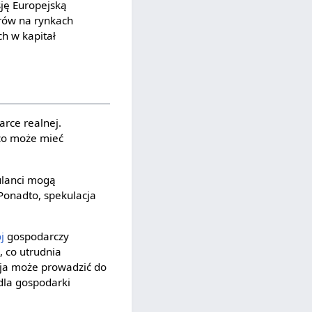
sję Europejską
orów na rynkach
ch w kapitał
rce realnej.
co może mieć
ulanci mogą
 Ponadto, spekulacja
j
gospodarczy
 co utrudnia
cja może prowadzić do
dla gospodarki