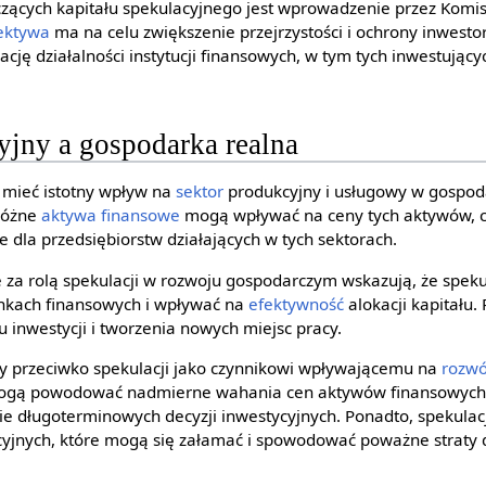
czących kapitału spekulacyjnego jest wprowadzenie przez Komi
ektywa
ma na celu zwiększenie przejrzystości i ochrony inwest
cję działalności instytucji finansowych, w tym tych inwestujący
yjny a gospodarka realna
 mieć istotny wpływ na
sektor
produkcyjny i usługowy w gospoda
 różne
aktywa finansowe
mogą wpływać na ceny tych aktywów, 
 dla przedsiębiorstw działających w tych sektorach.
za rolą spekulacji w rozwoju gospodarczym wskazują, że spek
ynkach finansowych i wpływać na
efektywność
alokacji kapitału.
 inwestycji i tworzenia nowych miejsc pracy.
ty przeciwko spekulacji jako czynnikowi wpływającemu na
rozwó
mogą powodować nadmierne wahania cen aktywów finansowych,
e długoterminowych decyzji inwestycyjnych. Ponadto, spekula
yjnych, które mogą się załamać i spowodować poważne straty 