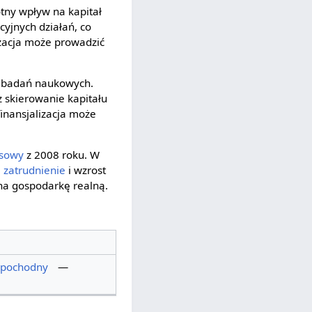
otny wpływ na kapitał
cyjnych działań, co
izacja może prowadzić
i badań naukowych.
 skierowanie kapitału
inansjalizacja może
nsowy
z 2008 roku. W
a
zatrudnienie
i wzrost
 na gospodarkę realną.
 pochodny
—