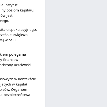
a instytucji
lny poziom kapitału,
ów jest
owego.
itału spekulacyjnego.
cześnie zwiększa
ej w celu
nkiem polega na
y finansowi
ochrony uczciwości
ansowych w kontekście
ujących w kapitał
zepisów. Organom
ia bezpieczeństwa