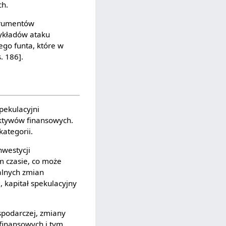
ch.
strumentów
zykładów ataku
ego funta, które w
. 186].
pekulacyjni
aktywów finansowych.
kategorii.
nwestycji
 czasie, co może
alnych zmian
 kapitał spekulacyjny
spodarczej, zmiany
inansowych i tym