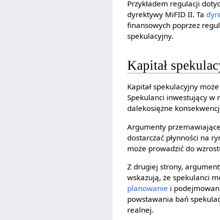
Przykładem regulacji doty
dyrektywy MiFID II. Ta
dyr
finansowych poprzez regula
spekulacyjny.
Kapitał spekulac
Kapitał spekulacyjny może
Spekulanci inwestujący w
dalekosiężne konsekwencje
Argumenty przemawiające 
dostarczać płynności na r
może prowadzić do wzrostu
Z drugiej strony, argumen
wskazują, że spekulanci 
planowanie
i podejmowani
powstawania bań spekulac
realnej.