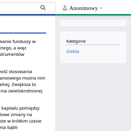
Anonimowy
wanie funduszy w
Kategorie
jnego, a więc
Giełda
instrumentów
wość stosowania
finansowego można nim
alnej. Zwiększa to
ania zwielokrotnionej
r kapitału pomiędzy
wilowe zmiany na
oże w krótkim czasie
nia bąbli