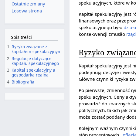
spekulacyjnych, które w 
Ostatnie zmiany
Losowa strona
Kapitał spekulacyjny jest
finansowych oraz przeprow
spekulacyjnego było
dział
konsekwencji zmusiło
rząd
Spis treści
1
Ryzyko związane z
Ryzyko związane
kapitałem spekulacyjnym
2
Regulacje dotyczące
kapitału spekulacyjnego
Kapitał spekulacyjny jest 
3
Kapitał spekulacyjny a
podejmują decyzje inwesty
gospodarka realna
Główne czynniki ryzyka zwi
4
Bibliografia
Po pierwsze, zmienność ry
spekulacyjnych. Ceny akt
prowadzić do znacznych st
politycznych, takich jak 
może zostać poddany dod
Kolejnym ważnym czynniki
stóp procentowych,
inflacj