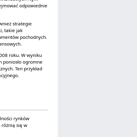
odejmować odpowiednie
nież strategie
, takie jak
trumentów pochodnych.
nansowych.
008 roku. W wyniku
ych poniosło ogromne
znych. Ten przykład
acyjnego.
ilności rynków
 różnią się w