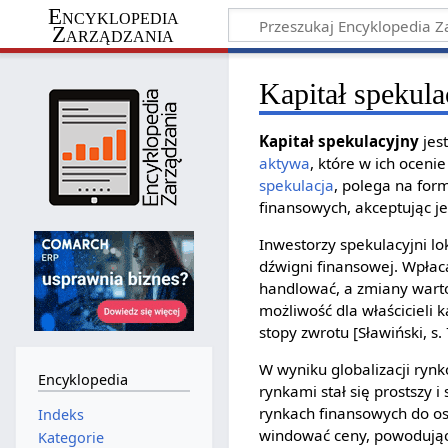
Encyklopedia
Zarządzania
Kapitał spekul
Kapitał spekulacyjny
jes
aktywa
, które w ich ocen
spekulacja
, polega na for
finansowych, akceptując 
Inwestorzy spekulacyjni lo
dźwigni finansowej. Wpłac
handlować, a zmiany wartoś
możliwość dla właścicieli 
stopy zwrotu [Sławiński, s. 
W wyniku globalizacji rynk
Encyklopedia
rynkami stał się prostszy 
rynkach finansowych do os
Indeks
windować ceny, powodując 
Kategorie