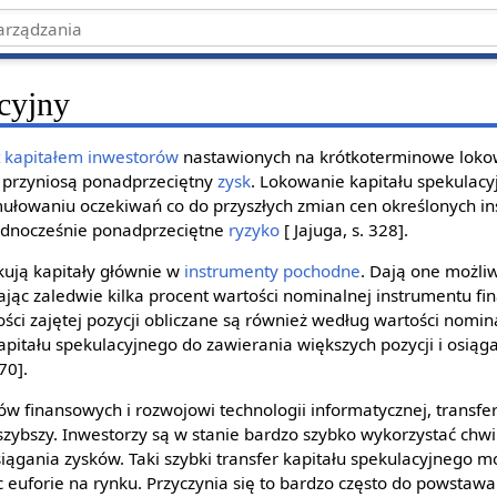
acyjny
t
kapitałem
inwestorów
nastawionych na krótkoterminowe loko
ie przyniosą ponadprzeciętny
zysk
. Lokowanie kapitału spekulacy
mułowaniu oczekiwań co do przyszłych zmian cen określonych 
jednocześnie ponadprzeciętne
ryzyko
[ Jajuga, s. 328].
kują kapitały głównie w
instrumenty pochodne
. Dają one możli
ając zaledwie kilka procent wartości nominalnej instrumentu 
ci zajętej pozycji obliczane są również według wartości nomin
kapitału spekulacyjnego do zawierania większych pozycji i osiąg
70].
ów finansowych i rozwojowi technologii informatycznej, transfe
i szybszy. Inwestorzy są w stanie bardzo szybko wykorzystać ch
iągania zysków. Taki szybki transfer kapitału spekulacyjnego m
euforie na rynku. Przyczynia się to bardzo często do powstawa