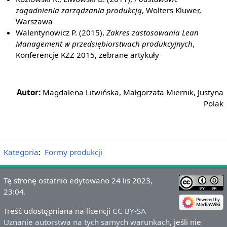
zagadnienia zarządzania produkcją
, Wolters Kluwer,
Warszawa
Walentynowicz P. (2015),
Zakres zastosowania Lean
Management w przedsiębiorstwach produkcyjnych
,
Konferencje KZZ 2015, zebrane artykuły
Autor:
Magdalena Litwińska, Małgorzata Miernik, Justyna
Polak
Kategoria
:
Formy produkcji
Tę stronę ostatnio edytowano 24 lis 2023,
23:04.
Treść udostępniana na licencji
CC BY-SA
Uznanie autorstwa na tych samych warunkach
, jeśli nie