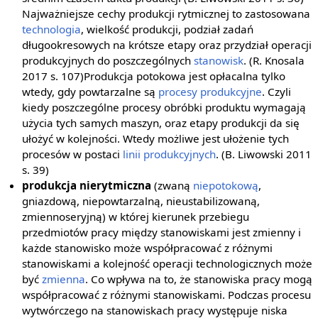
Najważniejsze cechy produkcji rytmicznej to zastosowana
technologia
, wielkość produkcji, podział zadań
długookresowych na krótsze etapy oraz przydział operacji
produkcyjnych do poszczególnych
stanowisk
. (R. Knosala
2017 s. 107)Produkcja potokowa jest opłacalna tylko
wtedy, gdy powtarzalne są
procesy produkcyjne
. Czyli
kiedy poszczególne procesy obróbki produktu wymagają
użycia tych samych maszyn, oraz etapy produkcji da się
ułożyć w kolejności. Wtedy możliwe jest ułożenie tych
procesów w postaci
linii produkcyjnych
. (B. Liwowski 2011
s. 39)
produkcja nierytmiczna
(zwaną
niepotokową
,
gniazdową, niepowtarzalną, nieustabilizowaną,
zmiennoseryjną) w której kierunek przebiegu
przedmiotów pracy między stanowiskami jest zmienny i
każde stanowisko może współpracować z różnymi
stanowiskami a kolejność operacji technologicznych może
być
zmienna
. Co wpływa na to, że stanowiska pracy mogą
współpracować z różnymi stanowiskami. Podczas procesu
wytwórczego na stanowiskach pracy występuje niska