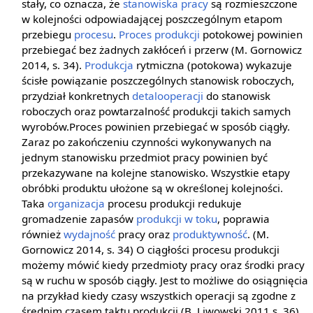
stały, co oznacza, że
stanowiska pracy
są rozmieszczone
w kolejności odpowiadającej poszczególnym etapom
przebiegu
procesu
.
Proces produkcji
potokowej powinien
przebiegać bez żadnych zakłóceń i przerw (M. Gornowicz
2014, s. 34).
Produkcja
rytmiczna (potokowa) wykazuje
ścisłe powiązanie poszczególnych stanowisk roboczych,
przydział konkretnych
detalooperacji
do stanowisk
roboczych oraz powtarzalność produkcji takich samych
wyrobów.Proces powinien przebiegać w sposób ciągły.
Zaraz po zakończeniu czynności wykonywanych na
jednym stanowisku przedmiot pracy powinien być
przekazywane na kolejne stanowisko. Wszystkie etapy
obróbki produktu ułożone są w określonej kolejności.
Taka
organizacja
procesu produkcji redukuje
gromadzenie zapasów
produkcji w toku
, poprawia
również
wydajność
pracy oraz
produktywność
. (M.
Gornowicz 2014, s. 34) O ciągłości procesu produkcji
możemy mówić kiedy przedmioty pracy oraz środki pracy
są w ruchu w sposób ciągły. Jest to możliwe do osiągnięcia
na przykład kiedy czasy wszystkich operacji są zgodne z
średnim czasem taktu produkcji (B. Liwowski 2011 s. 36)