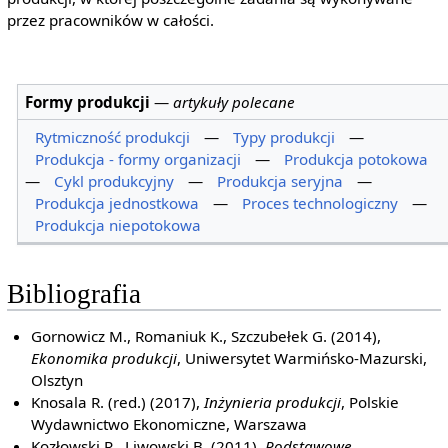
przez pracowników w całości.
Formy produkcji
—
artykuły polecane
Rytmiczność produkcji
—
Typy produkcji
—
Produkcja - formy organizacji
—
Produkcja potokowa
—
Cykl produkcyjny
—
Produkcja seryjna
—
Produkcja jednostkowa
—
Proces technologiczny
—
Produkcja niepotokowa
Bibliografia
Gornowicz M., Romaniuk K., Szczubełek G. (2014),
Ekonomika produkcji
, Uniwersytet Warmińsko-Mazurski,
Olsztyn
Knosala R. (red.) (2017),
Inżynieria produkcji
, Polskie
Wydawnictwo Ekonomiczne, Warszawa
Kozłowski R., Liwowski B. (2011),
Podstawowe