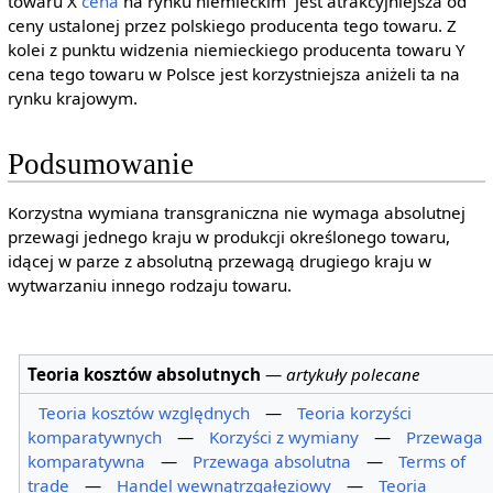
towaru X
cena
na rynku niemieckim jest atrakcyjniejsza od
ceny ustalonej przez polskiego producenta tego towaru. Z
kolei z punktu widzenia niemieckiego producenta towaru Y
cena tego towaru w Polsce jest korzystniejsza aniżeli ta na
rynku krajowym.
Podsumowanie
Korzystna wymiana transgraniczna nie wymaga absolutnej
przewagi jednego kraju w produkcji określonego towaru,
idącej w parze z absolutną przewagą drugiego kraju w
wytwarzaniu innego rodzaju towaru.
Teoria kosztów absolutnych
—
artykuły polecane
Teoria kosztów względnych
—
Teoria korzyści
komparatywnych
—
Korzyści z wymiany
—
Przewaga
komparatywna
—
Przewaga absolutna
—
Terms of
trade
—
Handel wewnątrzgałęziowy
—
Teoria