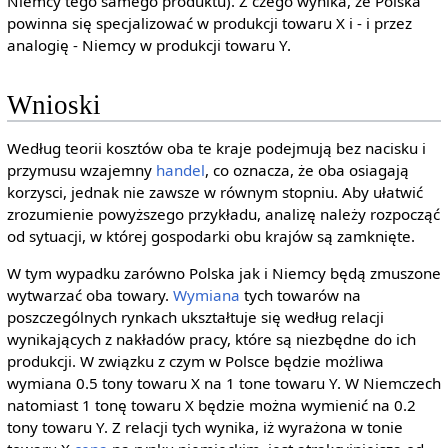
Niemcy tego samego produktu). Z czego wynika, że Polska
powinna się specjalizować w produkcji towaru X i - i przez
analogię - Niemcy w produkcji towaru Y.
Wnioski
Według teorii kosztów oba te kraje podejmują bez nacisku i
przymusu wzajemny
handel
, co oznacza, że oba osiagają
korzysci, jednak nie zawsze w równym stopniu. Aby ułatwić
zrozumienie powyższego przykładu, analizę należy rozpocząć
od sytuacji, w której gospodarki obu krajów są zamknięte.
W tym wypadku zarówno Polska jak i Niemcy będą zmuszone
wytwarzać oba towary.
Wymiana
tych towarów na
poszczególnych rynkach ukształtuje się według relacji
wynikających z nakładów pracy, które są niezbędne do ich
produkcji. W związku z czym w Polsce będzie możliwa
wymiana 0.5 tony towaru X na 1 tone towaru Y. W Niemczech
natomiast 1 tonę towaru X będzie można wymienić na 0.2
tony towaru Y. Z relacji tych wynika, iż wyrażona w tonie