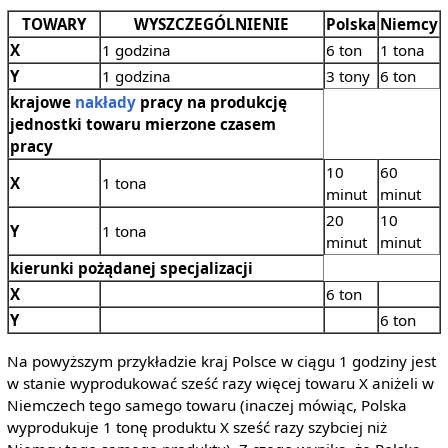
TOWARY
WYSZCZEGÓLNIENIE
Polska
Niemcy
X
1 godzina
6 ton
1 tona
Y
1 godzina
3 tony
6 ton
krajowe
nakłady
pracy na produkcję
jednostki towaru mierzone czasem
pracy
10
60
X
1 tona
minut
minut
20
10
Y
1 tona
minut
minut
kierunki pożądanej specjalizacji
X
6 ton
Y
6 ton
Na powyższym przykładzie kraj Polsce w ciągu 1 godziny jest
w stanie wyprodukować sześć razy więcej towaru X aniżeli w
Niemczech tego samego towaru (inaczej mówiąc, Polska
wyprodukuje 1 tonę produktu X sześć razy szybciej niż