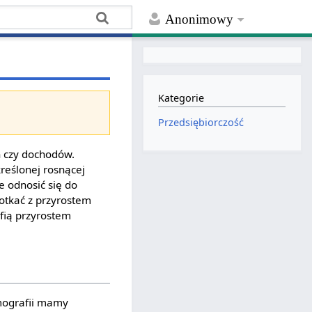
Anonimowy
Kategorie
Przedsiębiorczość
en czy dochodów.
reślonej rosnącej
e odnosić się do
potkać z przyrostem
fią przyrostem
emografii mamy