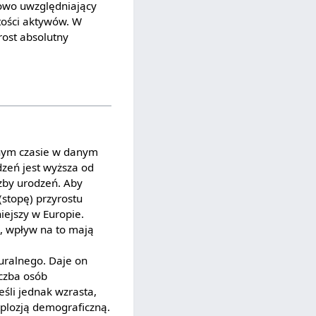
kowo uwzględniający
tości aktywów. W
rost absolutny
onym czasie w danym
dzeń jest wyższa od
czby urodzeń. Aby
(stopę) przyrostu
iejszy w Europie.
, wpływ na to mają
turalnego. Daje on
iczba osób
śli jednak wzrasta,
splozją demograficzną.