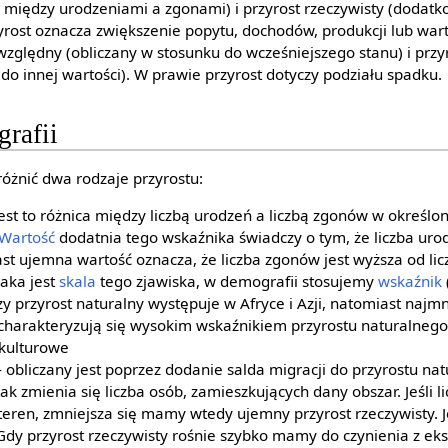
ca między urodzeniami a zgonami) i przyrost rzeczywisty (dodat
yrost oznacza zwiększenie popytu, dochodów, produkcji lub war
względny (obliczany w stosunku do wcześniejszego stanu) i przy
 do innej wartości). W prawie przyrost dotyczy podziału spadku.
rafii
żnić dwa rodzaje przyrostu:
jest to różnica między liczbą urodzeń a liczbą zgonów w określ
Wartość
dodatnia tego wskaźnika świadczy o tym, że liczba uro
st ujemna wartość oznacza, że liczba zgonów jest wyższa od li
aka jest
skala
tego zjawiska, w demografii stosujemy
wskaźnik
y przyrost naturalny występuje w Afryce i Azji, natomiast najmn
 charakteryzują się wysokim wskaźnikiem przyrostu naturalnego
 kulturowe
 obliczany jest poprzez dodanie salda migracji do przyrostu na
k zmienia się liczba osób, zamieszkujących dany obszar. Jeśli l
eren, zmniejsza się mamy wtedy ujemny przyrost rzeczywisty. Je
 Gdy przyrost rzeczywisty rośnie szybko mamy do czynienia z ek