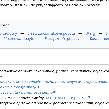
wym w stosunku do przypadających im udziałów (przyrost)".
lecane
przeciętny
—
Elastyczność łukowa popytu
—
Utarg
—
S
zność cenowa popytu
—
Elastyczność podaży
—
Koszt zmie
podarstwo domowe : ekonomika, finanse, konsumpcja
, Wydawni
w
emiany w liczbie ludności i ruchu rzeczywistym w Europie Środkow
kresie transformacji
ość świata - powinność i kapitał
ia 1964 r. - Kodeks cywilny
Dz.U. 1964 nr 16 poz. 93
Statystyka opisowa od podstaw: podręcznik z zadaniami
, Wydawn