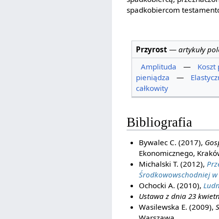
spadkobiercom testamento
Przyrost
—
artykuły po
Amplituda
—
Koszt 
pieniądza
—
Elastyc
całkowity
Bibliografia
Bywalec C. (2017),
Gos
Ekonomicznego, Krakó
Michalski T. (2012),
Prz
Środkowowschodniej w o
Ochocki A. (2010),
Ludn
Ustawa z dnia 23 kwietn
Wasilewska E. (2009),
Warszawa