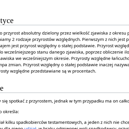
styce
 to przyrost absolutny dzielony przez wielkość zjawiska z okre
niamy 2 rodzaje przyrostów względnych. Pierwszym z nich jest 
ajem jest przyrost względny o stałej podstawie. Przyrost wzglę
do wcześniejszego stanu danego zjawiska, poprzez obliczenie il
jawiska we wcześniejszym okresie. Przyrosty względne łańcuc
a zmian. Przyrost względny o stałej podstawie inaczej nazyw
osty względne przedstawiane są w procentach.
ie
ię spotkać z przyrostem, jednak w tym przypadku ma on całko
o określa:
ał kilku spadkobierców testamentowych, a jeden z nich nie chc
ny dla niego
udział
, w braku odmiennej woli spadkodawcy, przy