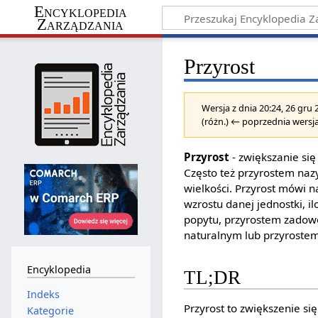
Encyklopedia
Zarządzania
Przyrost
Wersja z dnia 20:24, 26 gru
(różn.) ← poprzednia wersja
Przyrost
- zwiększanie się
Często też przyrostem naz
wielkości. Przyrost mówi n
wzrostu danej jednostki, i
popytu, przyrostem zadowo
naturalnym lub przyrostem
Encyklopedia
TL;DR
Indeks
Przyrost to zwiększenie si
Kategorie