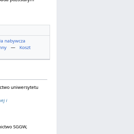
iła nabywcza
nny
—
Koszt
ctwo uniwersytetu
ej i
ictwo SGGW,