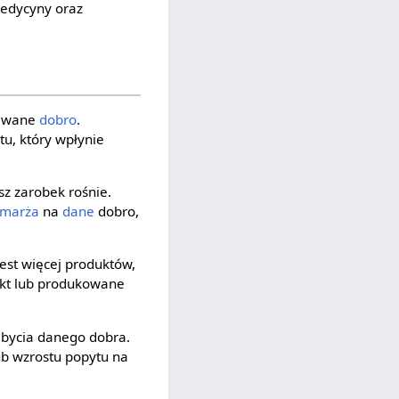
medycyny oraz
dawane
dobro
.
u, który wpłynie
sz zarobek rośnie.
marża
na
dane
dobro,
est więcej produktów,
ukt lub produkowane
abycia danego dobra.
ub wzrostu popytu na