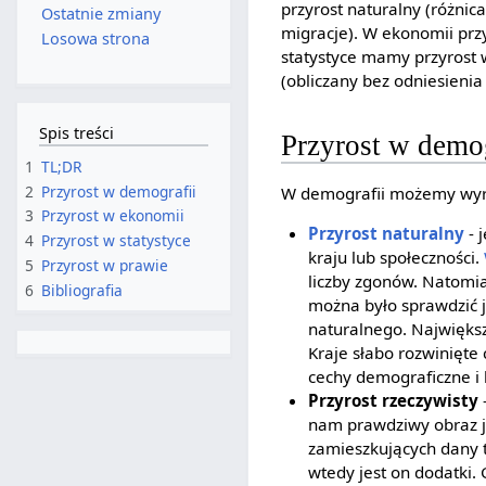
przyrost naturalny (różni
Ostatnie zmiany
migracje). W ekonomii prz
Losowa strona
statystyce mamy przyrost 
(obliczany bez odniesienia
Spis treści
Przyrost w demog
1
TL;DR
2
Przyrost w demografii
W demografii możemy wyró
3
Przyrost w ekonomii
Przyrost naturalny
- 
4
Przyrost w statystyce
kraju lub społeczności.
5
Przyrost w prawie
liczby zgonów. Natomia
6
Bibliografia
można było sprawdzić j
naturalnego. Największ
Kraje słabo rozwinięte
cechy demograficzne i
Przyrost rzeczywisty
-
nam prawdziwy obraz ja
zamieszkujących dany t
wtedy jest on dodatki.