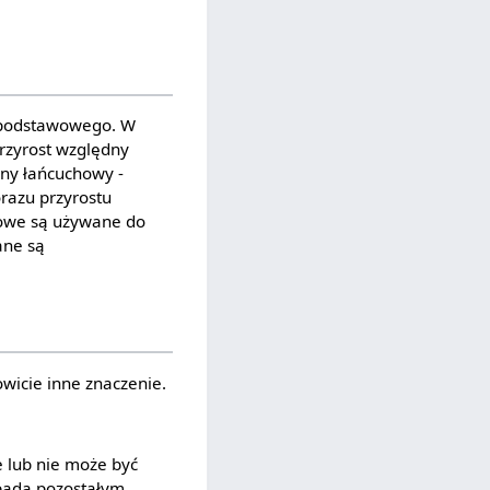
su podstawowego. W
przyrost względny
dny łańcuchowy -
orazu przyrostu
howe są używane do
ane są
wicie inne znaczenie.
e lub nie może być
pada pozostałym