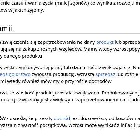
enie czasu trwania życia (mniej zgonów) co wynika z rozwoju 
ów w jakich żyjemy.
omii
a zwiększenie się zapotrzebowania na dany
produkt
lub sprze
ują się na zakup z różnych względów. Mamy wtedy wzrost popyt
ży danego produktu
y zyski z wykonywanej pracy lub działalności zwiększają się. Na
zedsiębiorstwo
zwiększa produkcję, wzrasta
sprzedaż
lub rośnie
kami wtedy również mówimy o przyroście dochodów
cza, że wielkość produkcji została zwiększona. Produkowanych j
produkcji, związany jest z większym zapotrzebowaniem na prod
wów
- określa, że przeszły
dochód
jest dużo wyższy od kosztów n
ższa niż wartość początkowa. Wzrost może wynikać z inflacji l