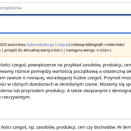
 2023 autorstwa
Zybex
(
dyskusja
|
edycje
)
(cleanup bibliografii i rotten links)
 | przejdź do aktualnej wersji (różn.) | następna wersja → (różn.)
 ilości czegoś, powiększenie na przykład zasobów, produkcji, c
ywamy różnice pomiędzy wartością początkową a ostateczną ok
am zawsze o rosnącej, wzrastającej liczbie czegoś. Przyrost moż
lości w różnych dziedzinach w określonym czasie. Możemy się s
lenia lub przyrostem produkcji. A także związanymi z demogra
 rzeczywistym.
ę ilości czegoś, np. zasobów, produkcji, cen czy dochodów. W d