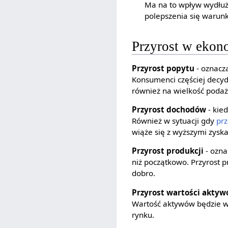
Ma na to wpływ wydłuż
polepszenia się warunk
Przyrost w ekon
Przyrost popytu
- oznacz
Konsumenci częściej decyd
również na wielkość poda
Przyrost dochodów
- kied
Również w sytuacji gdy
pr
wiąże się z wyższymi zys
Przyrost produkcji
- ozna
niż początkowo. Przyrost 
dobro.
Przyrost wartości akty
Wartość aktywów będzie wy
rynku.