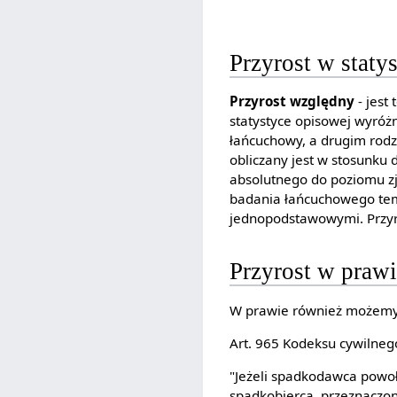
Przyrost w staty
Przyrost względny
- jest
statystyce opisowej wyróż
łańcuchowy, a drugim rodz
obliczany jest w stosunku 
absolutnego do poziomu z
badania łańcuchowego temp
jednopodstawowymi. Przyr
Przyrost w praw
W prawie również możemy s
Art. 965 Kodeksu cywilneg
"Jeżeli spadkodawca powoł
spadkobiercą, przeznaczo