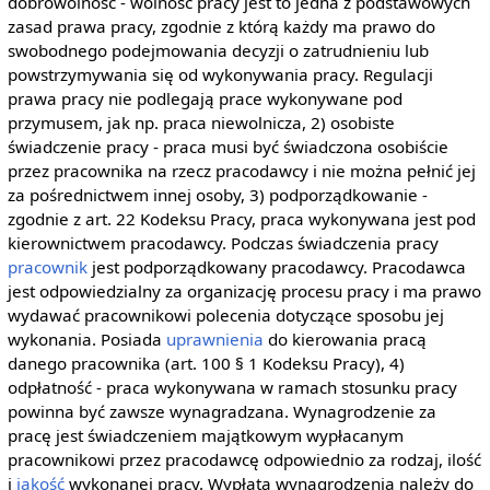
dobrowolność - wolność pracy jest to jedna z podstawowych
zasad prawa pracy, zgodnie z którą każdy ma prawo do
swobodnego podejmowania decyzji o zatrudnieniu lub
powstrzymywania się od wykonywania pracy. Regulacji
prawa pracy nie podlegają prace wykonywane pod
przymusem, jak np. praca niewolnicza, 2) osobiste
świadczenie pracy - praca musi być świadczona osobiście
przez pracownika na rzecz pracodawcy i nie można pełnić jej
za pośrednictwem innej osoby, 3) podporządkowanie -
zgodnie z art. 22 Kodeksu Pracy, praca wykonywana jest pod
kierownictwem pracodawcy. Podczas świadczenia pracy
pracownik
jest podporządkowany pracodawcy. Pracodawca
jest odpowiedzialny za organizację procesu pracy i ma prawo
wydawać pracownikowi polecenia dotyczące sposobu jej
wykonania. Posiada
uprawnienia
do kierowania pracą
danego pracownika (art. 100 § 1 Kodeksu Pracy), 4)
odpłatność - praca wykonywana w ramach stosunku pracy
powinna być zawsze wynagradzana. Wynagrodzenie za
pracę jest świadczeniem majątkowym wypłacanym
pracownikowi przez pracodawcę odpowiednio za rodzaj, ilość
i
jakość
wykonanej pracy. Wypłata wynagrodzenia należy do