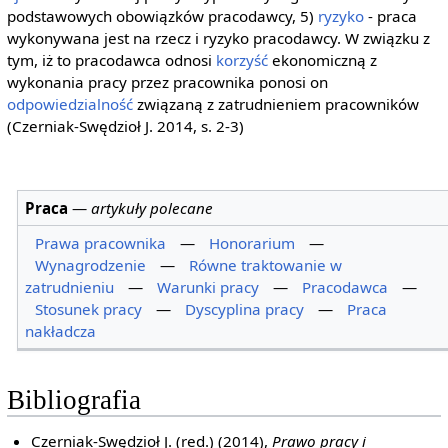
podstawowych obowiązków pracodawcy, 5)
ryzyko
- praca
wykonywana jest na rzecz i ryzyko pracodawcy. W związku z
tym, iż to pracodawca odnosi
korzyść
ekonomiczną z
wykonania pracy przez pracownika ponosi on
odpowiedzialność
związaną z zatrudnieniem pracowników
(Czerniak-Swędzioł J. 2014, s. 2-3)
Praca
—
artykuły polecane
Prawa pracownika
—
Honorarium
—
Wynagrodzenie
—
Równe traktowanie w
zatrudnieniu
—
Warunki pracy
—
Pracodawca
—
Stosunek pracy
—
Dyscyplina pracy
—
Praca
nakładcza
Bibliografia
Czerniak-Swędzioł J. (red.) (2014),
Prawo pracy i