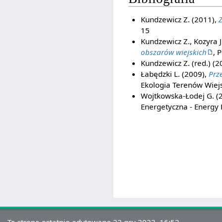
Kundzewicz Z. (2011),
Z
15
Kundzewicz Z., Kozyra J
obszarów wiejskich
, 
Kundzewicz Z. (red.) (2
Łabędzki L. (2009),
Prz
Ekologia Terenów Wiejs
Wojtkowska-Łodej G. (
Energetyczna - Energy Po
Tę stronę ostatnio edytowano 22 gru 2023, 16:52.