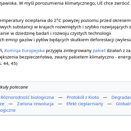
zjawiska. W myśl porozumienia klimatycznego, UE chce zwróci
 temperatury ocieplania do 2°C powyżej poziomu przed okrese
iwych substancji w krajach rozwiniętych i szybko rozwijających s
ie w dziedzinę badań i rozwoju czystych technologii
ch emisji gazów i pyłów będących skutkiem deforestacji (wylesi
ń,
Komisja Europejska
przyjęła zintegrowany
pakiet
działań z za
iększenia bezpieczeństwa, zwany pakietem klimatyczno - energ
. 44, 45)
ykuły polecane
Różnorodność biologiczna
—
Protokół z Kioto
—
Degradac
ze
—
Zielona rewolucja
—
Efekt cieplarniany
—
Globaln
ogiczne