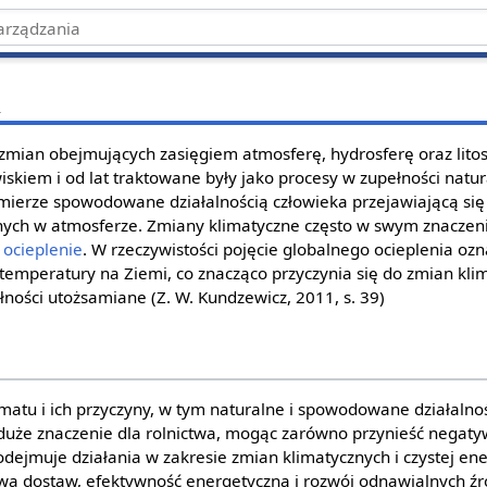
u
 zmian obejmujących zasięgiem atmosferę, hydrosferę oraz lito
iskiem i od lat traktowane były jako procesy w zupełności nat
mierze spowodowane działalnością człowieka przejawiającą się 
nych w atmosferze. Zmiany klimatyczne często w swym znaczeni
 ocieplenie
. W rzeczywistości pojęcie globalnego ocieplenia oz
 temperatury na Ziemi, co znacząco przyczynia się do zmian kli
ności utożsamiane (Z. W. Kundzewicz, 2011, s. 39)
matu i ich przyczyny, w tym naturalne i spowodowane działalnoś
uże znaczenie dla rolnictwa, mogąc zarówno przynieść negatywn
ejmuje działania w zakresie zmian klimatycznych i czystej ene
a dostaw, efektywność energetyczną i rozwój odnawialnych źró