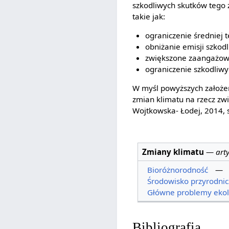
szkodliwych skutków tego 
takie jak:
ograniczenie średniej
obniżanie emisji szkodl
zwiększone zaangażowan
ograniczenie szkodliwy
W myśl powyższych założe
zmian klimatu na rzecz zw
Wojtkowska- Łodej, 2014, s
Zmiany klimatu
—
art
Bioróżnorodność
—
Środowisko przyrodnic
Główne problemy ekol
Bibliografia