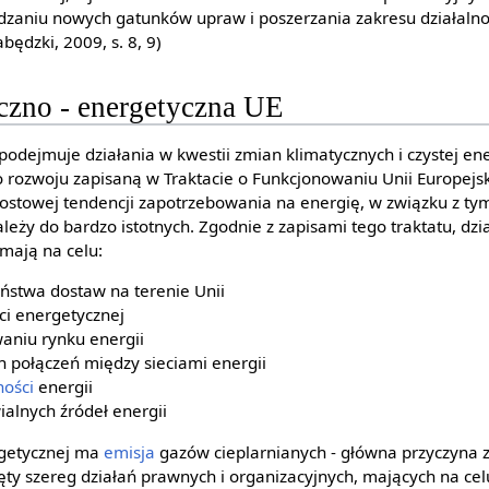
aniu nowych gatunków upraw i poszerzania zakresu działalnośc
Łabędzki, 2009, s. 8, 9)
yczno - energetyczna UE
odejmuje działania w kwestii zmian klimatycznych i czystej ene
rozwoju zapisaną w Traktacie o Funkcjonowaniu Unii Europejsk
rostowej tendencji zapotrzebowania na energię, w związku z tym
leży do bardzo istotnych. Zgodnie z zapisami tego traktatu, dzia
mają na celu:
ństwa dostaw na terenie Unii
ci energetycznej
aniu rynku energii
 połączeń między sieciami energii
ności
energii
alnych źródeł energii
getycznej ma
emisja
gazów cieplarnianych - główna przyczyna 
ęty szereg działań prawnych i organizacyjnych, mających na ce