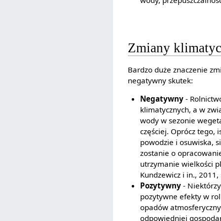
wody, przepuszczalność 
Zmiany klimatyc
Bardzo duże znaczenie zmi
negatywny skutek:
Negatywny
- Rolnict
klimatycznych, a w zwi
wody w sezonie wegetac
częściej. Oprócz tego, 
powodzie i osuwiska, si
zostanie o opracowani
utrzymanie wielkości 
Kundzewicz i in., 2011, 
Pozytywny
- Niektórz
pozytywne efekty w ro
opadów atmosferycznyc
odpowiedniej gospodark