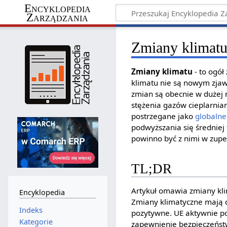
Encyklopedia
Zarządzania
Zmiany klimat
Zmiany klimatu
- to ogół
klimatu nie są nowym zjaw
zmian są obecnie w dużej 
stężenia gazów cieplarnia
postrzegane jako
globalne
podwyższania się średniej
powinno być z nimi w zupeł
TL;DR
Artykuł omawia zmiany kli
Encyklopedia
Zmiany klimatyczne mają d
Indeks
pozytywne. UE aktywnie pod
Kategorie
zapewnienie bezpieczeństw