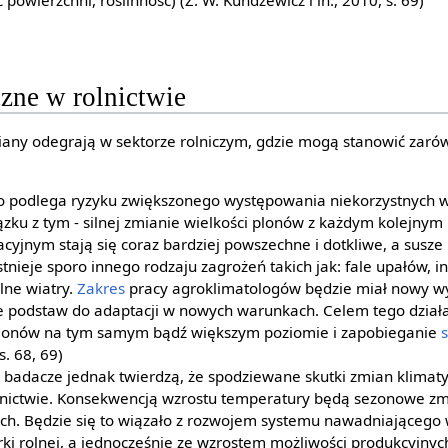
powierzchni, roślinność) (Z. W. Kundzewicz i in., 2010, s. 69)
zne w rolnictwie
any odegrają w sektorze rolniczym, gdzie mogą stanowić zarów
wo podlega ryzyku zwiększonego występowania niekorzystnych
ązku z tym - silnej zmianie wielkości plonów z każdym kolejny
yjnym stają się coraz bardziej powszechne i dotkliwe, a susz
istnieje sporo innego rodzaju zagrożeń takich jak: fale upałów, 
lne wiatry.
Zakres
pracy agroklimatologów będzie miał nowy w
e podstaw do adaptacji w nowych warunkach. Celem tego dział
plonów na tym samym bądź większym poziomie i zapobieganie
s. 68, 69)
y badacze jednak twierdzą, że spodziewane skutki zmian klimat
lnictwie. Konsekwencją wzrostu temperatury będą sezonowe zm
h. Będzie się to wiązało z rozwojem systemu nawadniającego
i rolnej, a jednocześnie ze wzrostem możliwości produkcyjnyc