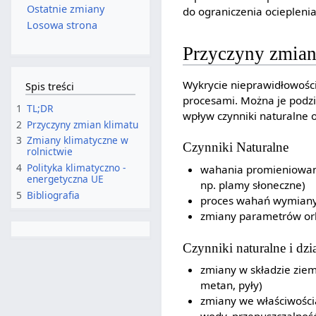
Ostatnie zmiany
do ograniczenia ocieplenia
Losowa strona
Przyczyny zmian
Wykrycie nieprawidłowośc
Spis treści
procesami. Można je podzie
1
TL;DR
wpływ czynniki naturalne o
2
Przyczyny zmian klimatu
3
Zmiany klimatyczne w
Czynniki Naturalne
rolnictwie
4
Polityka klimatyczno -
wahania promieniowani
energetyczna UE
np. plamy słoneczne)
5
Bibliografia
proces wahań wymiany c
zmiany parametrów orb
Czynniki naturalne i dzi
zmiany w składzie ziem
metan, pyły)
zmiany we właściwościa