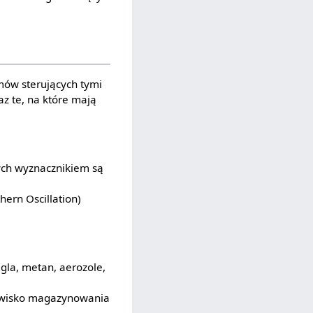
mów sterujących tymi
az te, na które mają
ych wyznacznikiem są
ern Oscillation)
gla, metan, aerozole,
jawisko magazynowania