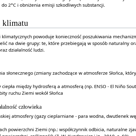
 do 2°C i obniżenia emisji szkodliwych substancji.
 klimatu
i klimatycznych powoduje konieczność poszukiwania mechaniz
lić na dwie grupy: te, które przebiegają w sposób naturalny or
raz działalność ludzi.
a słonecznego (zmiany zachodzące w atmosferze Słońca, któr
iepła między hydrosferą a atmosferą (np. ENSO - El Niño South
ity ruchu Ziemi wokół Słońca
ałalność człowieka
skiej atmosfery (gazy cieplarniane - para wodna, dwutlenek wę
ch powierzchni Ziemi (np.: współczynnik odbicia, naturalne z