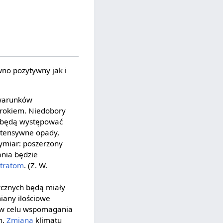
no pozytywny jak i
 warunków
m rokiem. Niedobory
e będą występować
intensywne opady,
ymiar: poszerzony
ania będzie
stratom
. (Z. W.
ycznych będą miały
iany ilościowe
 w celu wspomagania
h.
Zmiana
klimatu