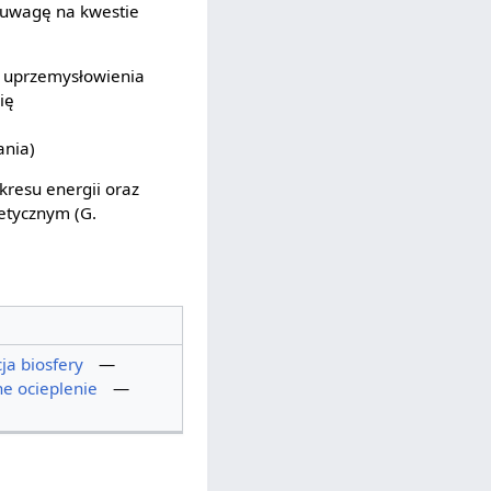
ć uwagę na kwestie
m uprzemysłowienia
ię
ania)
kresu energii oraz
etycznym (G.
ja biosfery
—
e ocieplenie
—