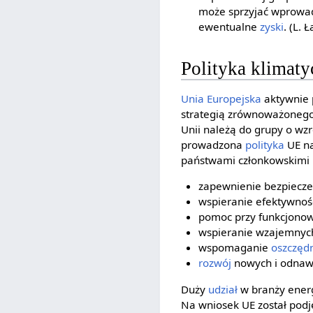
może sprzyjać wprowadz
ewentualne
zyski
. (L. 
Polityka klimat
Unia Europejska
aktywnie p
strategią zrównoważonego 
Unii należą do grupy o wz
prowadzona
polityka
UE na
państwami członkowskimi 
zapewnienie bezpiecze
wspieranie efektywnoś
pomoc przy funkcjonow
wspieranie wzajemnych
wspomaganie
oszczęd
rozwój
nowych i odnawi
Duży
udział
w branży ener
Na wniosek UE został podj