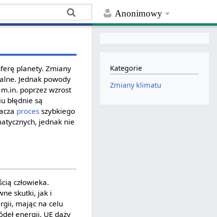
Anonimowy
sferę planety. Zmiany
Kategorie
uralne. Jednak powody
Zmiany klimatu
m.in. poprzez wzrost
u błędnie są
nacza
proces
szybkiego
matycznych, jednak nie
cią człowieka.
e skutki, jak i
rgii, mając na celu
deł energii. UE dąży