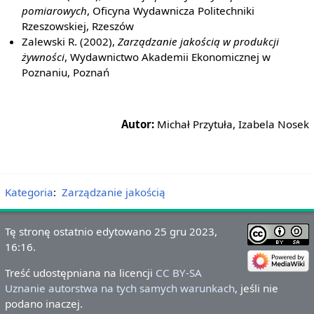
pomiarowych
, Oficyna Wydawnicza Politechniki
Rzeszowskiej, Rzeszów
Zalewski R. (2002),
Zarządzanie jakością w produkcji
żywności
, Wydawnictwo Akademii Ekonomicznej w
Poznaniu, Poznań
Autor:
Michał Przytuła, Izabela Nosek
Kategoria
:
Zarządzanie jakością
Tę stronę ostatnio edytowano 25 gru 2023,
16:16.
Treść udostępniana na licencji
CC BY-SA
Uznanie autorstwa na tych samych warunkach
, jeśli nie
podano inaczej.