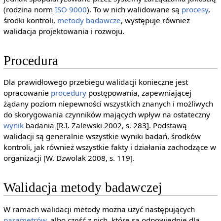
(rodzina norm
ISO 9000
). To w nich walidowane są
procesy
,
środki kontroli,
metody badawcze
, występuje również
walidacja projektowania i rozwoju.
Procedura
Dla prawidłowego przebiegu walidacji konieczne jest
opracowanie
procedury
postępowania, zapewniającej
żądany poziom niepewności wszystkich znanych i możliwych
do skorygowania czynników mających wpływ na ostateczny
wynik
badania [R.I. Zalewski 2002, s. 283]. Podstawą
walidacji są generalnie wszystkie wyniki badań, środków
kontroli, jak również wszystkie fakty i działania zachodzące w
organizacji [W. Dzwolak 2008, s. 119].
Walidacja metody badawczej
W ramach walidacji metody można użyć następujących
parametrów
, albo część z nich, które są odpowiednie dla