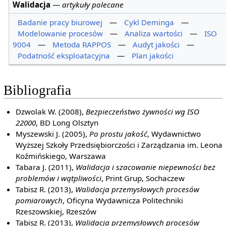
Walidacja
—
artykuły polecane
Badanie pracy biurowej
—
Cykl Deminga
—
Modelowanie procesów
—
Analiza wartości
—
ISO
9004
—
Metoda RAPPOS
—
Audyt jakości
—
Podatność eksploatacyjna
—
Plan jakości
Bibliografia
Dzwolak W. (2008),
Bezpieczeństwo żywności wg ISO
22000
, BD Long Olsztyn
Myszewski J. (2005),
Po prostu jakość
, Wydawnictwo
Wyższej Szkoły Przedsiębiorczości i Zarządzania im. Leona
Koźmińskiego, Warszawa
Tabara J. (2011),
Walidacja i szacowanie niepewności bez
problemów i wątpliwości
, Print Grup, Sochaczew
Tabisz R. (2013),
Walidacja przemysłowych procesów
pomiarowych
, Oficyna Wydawnicza Politechniki
Rzeszowskiej, Rzeszów
Tabisz R. (2013),
Walidacja przemysłowych procesów