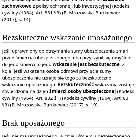
zachowkowe
z polisy ochronnej, lub inwestycyjnej (Kodeks
cywilny (1964), Art. 831 §3) (B. Mrozowska-Bartkiewicz
(2017), s. 14).
Bezskuteczne wskazanie uposażonego
Jeśli uprawniony do otrzymania sumy ubezpieczenia zmarł
przed śmiercią ubezpieczonego albo przyczynił się umyślnie
do jego śmierci to jego
wskazanie jest bezskuteczne
. Z
kolei jeśli wskazana osoba odmówi przyjęcia sumy
ubezpieczenia nie uznaje się tego za bezskuteczne
wskazanie uposażonego.
Bezskuteczność
wskazania zostaje
stwierdzona na dzień
śmierci osoby ubezpieczonej
(Kodeks
cywilny (1964), Art. 832 §1) (Kodeks cywilny (1964), Art. 831
§3) (B. Mrozowska-Bartkiewicz (2017), s. 19).
Brak uposażonego
Jeśli nie ma uposażonego, w chwili śmierci ubezpieczonego