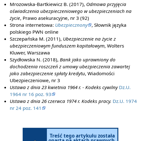
Mrozowska-Bartkiewicz B. (2017),
Odmowa przyjęcia
oświadczenia ubezpieczeniowego w ubezpieczeniach na
życie
, Prawo asekuracyjne, nr 3 (92)
Strona internetowa:
Ubezpiecznony
, Słownik języka
polskiego PWN online
Szczepańska M. (2011),
Ubezpieczenie na życie z
ubezpieczeniowym funduszem kapitałowym
, Wolters
Kluwer, Warszawa
Szydłowska N. (2018),
Bank jako uprawniony do
dochodzenia roszczeń z umowy ubezpieczenia zawartej
jako zabezpieczenie spłaty kredytu
, Wiadomości
Ubezpieczeniowe, nr 3
Ustawa z dnia 23 kwietnia 1964 r. - Kodeks cywilny
Dz.U.
1964 nr 16 poz. 93
Ustawa z dnia 26 czerwca 1974 r. Kodeks pracy.
Dz.U. 1974
nr 24 poz. 141
Treść tego artykułu została
oparta na aktach prawnych
.