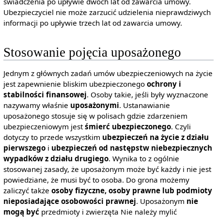
świadczenia po upływie dwóch lat od zawarcia umowy.
Ubezpieczyciel nie może zarzucić udzielenia nieprawdziwych
informacji po upływie trzech lat od zawarcia umowy.
Stosowanie pojęcia uposażonego
Jednym z głównych zadań umów ubezpieczeniowych na życie
jest zapewnienie bliskim ubezpieczonego
ochrony i
stabilności finansowej
. Osoby takie, jeśli były wyznaczone
nazywamy właśnie
uposażonymi
. Ustanawianie
uposażonego stosuje się w polisach gdzie zdarzeniem
ubezpieczeniowym jest
śmierć ubezpieczonego
. Czyli
dotyczy to przede wszystkim
ubezpieczeń na życie z działu
pierwszego
i
ubezpieczeń od następstw niebezpiecznych
wypadków z działu drugiego
. Wynika to z ogólnie
stosowanej zasady, że uposażonym może być każdy i nie jest
powiedziane, że musi być to osoba. Do grona możemy
zaliczyć także
osoby fizyczne, osoby prawne lub podmioty
nieposiadające osobowości prawnej
. Uposażonym
nie
mogą być
przedmioty i zwierzęta Nie należy mylić