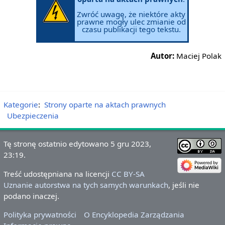
Zwróć uwagę, że niektóre akty
prawne mogły ulec zmianie od
czasu publikacji tego tekstu.
Autor:
Maciej Polak
Kategorie
:
Strony oparte na aktach prawnych
Ubezpieczenia
Tę stronę ostatnio edytowano 5 gru 2023,
23:19.
Treść udostępniana na licencji
CC BY-SA
Uznanie autorstwa na tych samych warunkach
, jeśli nie
podano inaczej.
Polityka prywatności
O Encyklopedia Zarządzania