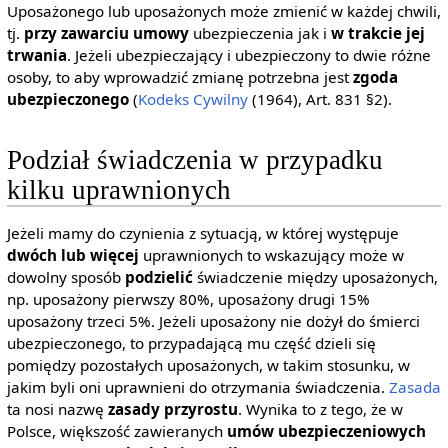
Uposażonego lub uposażonych może zmienić w każdej chwili,
tj.
przy zawarciu umowy
ubezpieczenia jak i
w trakcie jej
trwania
. Jeżeli ubezpieczający i ubezpieczony to dwie różne
osoby, to aby wprowadzić zmianę potrzebna jest
zgoda
ubezpieczonego
(
Kodeks Cywilny
(1964), Art. 831 §2).
Podział świadczenia w przypadku
kilku uprawnionych
Jeżeli mamy do czynienia z sytuacją, w której występuje
dwóch lub więcej
uprawnionych to wskazujący może w
dowolny sposób
podzielić
świadczenie między uposażonych,
np. uposażony pierwszy 80%, uposażony drugi 15%
uposażony trzeci 5%. Jeżeli uposażony nie dożył do śmierci
ubezpieczonego, to przypadającą mu część dzieli się
pomiędzy pozostałych uposażonych, w takim stosunku, w
jakim byli oni uprawnieni do otrzymania świadczenia.
Zasada
ta nosi nazwę
zasady przyrostu
. Wynika to z tego, że w
Polsce, większość zawieranych
umów ubezpieczeniowych