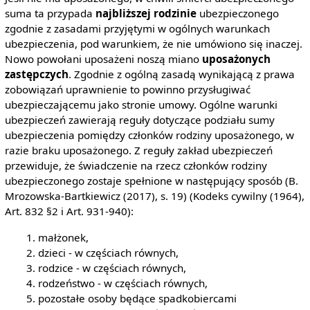
suma ta przypada
najbliższej rodzinie
ubezpieczonego
zgodnie z zasadami przyjętymi w ogólnych warunkach
ubezpieczenia, pod warunkiem, że nie umówiono się inaczej.
Nowo powołani uposażeni noszą miano
uposażonych
zastępczych
. Zgodnie z ogólną zasadą wynikającą z prawa
zobowiązań uprawnienie to powinno przysługiwać
ubezpieczającemu jako stronie umowy. Ogólne warunki
ubezpieczeń zawierają reguły dotyczące podziału sumy
ubezpieczenia pomiędzy członków rodziny uposażonego, w
razie braku uposażonego. Z reguły zakład ubezpieczeń
przewiduje, że świadczenie na rzecz członków rodziny
ubezpieczonego zostaje spełnione w następujący sposób (B.
Mrozowska-Bartkiewicz (2017), s. 19) (Kodeks cywilny (1964),
Art. 832 §2 i Art. 931-940):
małżonek,
dzieci - w częściach równych,
rodzice - w częściach równych,
rodzeństwo - w częściach równych,
pozostałe osoby będące spadkobiercami