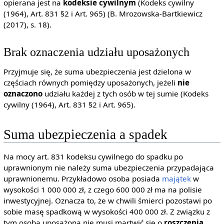
opierana jest na
kodeksie cywilnym
(Kodeks cywilny
(1964), Art. 831 §2 i Art. 965) (B. Mrozowska-Bartkiewicz
(2017), s. 18).
Brak oznaczenia udziału uposażonych
Przyjmuje się, że suma ubezpieczenia jest dzielona w
częściach równych pomiędzy uposażonych, jeżeli
nie
oznaczono
udziału każdej z tych osób w tej sumie (Kodeks
cywilny (1964), Art. 831 §2 i Art. 965).
Suma ubezpieczenia a spadek
Na mocy art. 831 kodeksu cywilnego do spadku po
uprawnionym nie należy suma ubezpieczenia przypadająca
uprawnionemu. Przykładowo osoba posiada
majątek
w
wysokości 1 000 000 zł, z czego 600 000 zł ma na polisie
inwestycyjnej. Oznacza to, że w chwili śmierci pozostawi po
sobie masę spadkową w wysokości 400 000 zł. Z związku z
tym osoba uposażona nie musi martwić się o
roszczenia