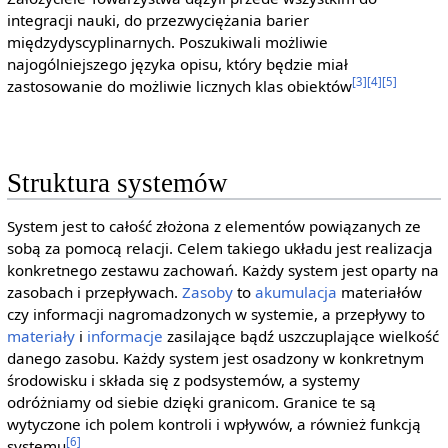
integracji nauki, do przezwyciężania barier
międzydyscyplinarnych. Poszukiwali możliwie
najogólniejszego języka opisu, który będzie miał
[3]
[4]
[5]
zastosowanie do możliwie licznych klas obiektów
Struktura systemów
System jest to całość złożona z elementów powiązanych ze
sobą za pomocą relacji. Celem takiego układu jest realizacja
konkretnego zestawu zachowań. Każdy system jest oparty na
zasobach i przepływach.
Zasoby
to
akumulacja
materiałów
czy informacji nagromadzonych w systemie, a przepływy to
materiały
i
informacje
zasilające bądź uszczuplające wielkość
danego zasobu. Każdy system jest osadzony w konkretnym
środowisku i składa się z podsystemów, a systemy
odróżniamy od siebie dzięki granicom. Granice te są
wytyczone ich polem kontroli i wpływów, a również funkcją
[6]
systemu