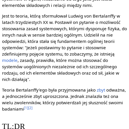
elementów składowych i relacji między nimi.
Jest to teoria, którą sformułował Ludwig von Bertalanffy w
latach trzydziestych XX w. Postawił on pytanie o możliwość
stosowania zasad systemowych, którymi dysponuje fizyka, do
innych nauk w sensie bardziej ogólnym. Udzielił na nie
odpowiedzi, która stała się fundamentem ogólnej teorii
systemów: "Jeżeli postawimy to pytanie i stosownie
zdefiniujemy pojęcie systemu, to zobaczymy, że istnieją
modele
, zasady, prawidła, które można stosować do
systemów uogólnionych niezależnie od ich szczególnego
rodzaju, od ich elementów składowych oraz od sił, jakie w
nich działają".
Teoria Bertalanffy’ego była przyjmowana jako
zbyt
odważna,
a jednocześnie zbyt uproszczona. Jednak znalazła też ona
wielu zwolenników, którzy potwierdzali jej słuszność swoimi
[1]
[2]
badaniami
TL;DR