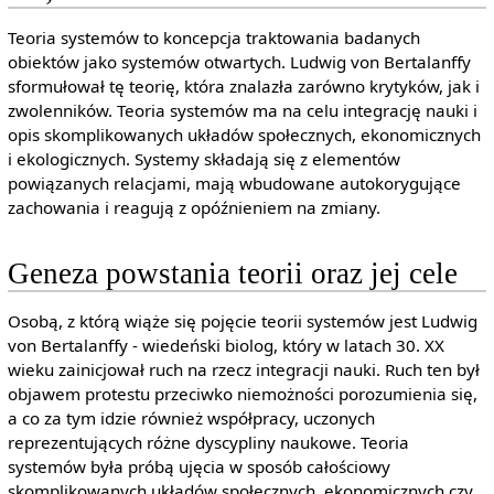
Teoria systemów to koncepcja traktowania badanych
obiektów jako systemów otwartych. Ludwig von Bertalanffy
sformułował tę teorię, która znalazła zarówno krytyków, jak i
zwolenników. Teoria systemów ma na celu integrację nauki i
opis skomplikowanych układów społecznych, ekonomicznych
i ekologicznych. Systemy składają się z elementów
powiązanych relacjami, mają wbudowane autokorygujące
zachowania i reagują z opóźnieniem na zmiany.
Geneza powstania teorii oraz jej cele
Osobą, z którą wiąże się pojęcie teorii systemów jest Ludwig
von Bertalanffy - wiedeński biolog, który w latach 30. XX
wieku zainicjował ruch na rzecz integracji nauki. Ruch ten był
objawem protestu przeciwko niemożności porozumienia się,
a co za tym idzie również współpracy, uczonych
reprezentujących różne dyscypliny naukowe. Teoria
systemów była próbą ujęcia w sposób całościowy
skomplikowanych układów społecznych, ekonomicznych czy