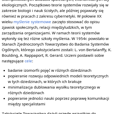
ekologicznych. Początkowo teorie systemów rozwijały się w
zakresie biologii i nauk ścisłych, ale później pojawiały się
również w pracach z zakresu cybernetyki. W połowie XX
wieku
myślenie systemowe
zaczęto stosować do opisu
zjawisk społecznych, relacji międzyludzkich, w tym
zarządzania organizacjami. W ramach teorii systemów
wyłoniły się też różne szkoły myślenia. W 1954r. powstało w
Stanach Zjednoczonych Towarzystwo do Badania Systemów
Ogólnych, którego założycielami zostali: L. von Bertalanffy, K.
Boulding, A. Rappaport, R. Gerard. Uczeni postawili sobie
następujące
cele
:
badanie izomorfii pojęć w różnych dziedzinach
popieranie rozwoju odpowiednich modeli teoretycznych
w tych dziedzinach, w których ich brakuje
minimalizacja dublowania wysiłku teoretycznego w
różnych dziedzinach
popieranie jedności nauki poprzez poprawę komunikacji
między specjalistami
Założyciele Towarzystwa dążyli przede wszystkim do