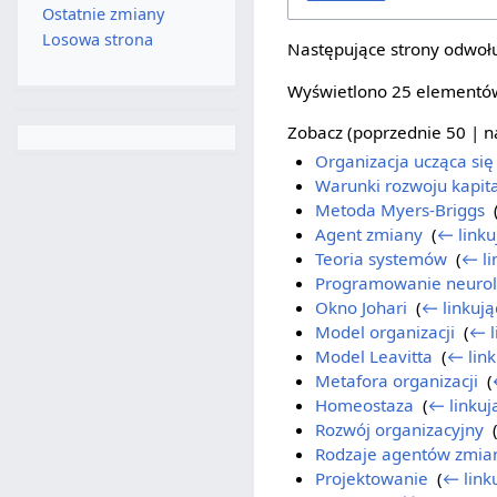
Ostatnie zmiany
Losowa strona
Następujące strony odwołu
Wyświetlono 25 elementó
Zobacz (
poprzednie 50
|
n
Organizacja ucząca się
Warunki rozwoju kapita
Metoda Myers-Briggs
‎
Agent zmiany
‎
(
← linku
Teoria systemów
‎
(
← li
Programowanie neurol
Okno Johari
‎
(
← linkują
Model organizacji
‎
(
← l
Model Leavitta
‎
(
← link
Metafora organizacji
‎
(
Homeostaza
‎
(
← linkuj
Rozwój organizacyjny
‎
Rodzaje agentów zmia
Projektowanie
‎
(
← link