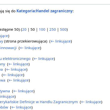
ją się do
Kategoria:Handel zagraniczny
:
astępne 50
) (
20
|
50
|
100
|
250
|
500
)
ujące
)
wy
(strona przekierowująca) ‎
(
← linkujące
)
innowacji
‎
(
← linkujące
)
u elektronicznego
‎
(
← linkujące
)
any
‎
(
← linkujące
)
wa
‎
(
← linkujące
)
‎
(
← linkujące
)
owa
‎
(
← linkujące
)
tywna
‎
(
← linkujące
)
inkujące
)
rykańskie Definicje w Handlu Zagranicznym
‎
(
← linkujące
)
sobów
‎
(
← linkujące
)