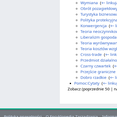
Wymiana
‎
(
← linkuj
Obrót pozagiełdow
Turystyka biznesow
Polityka protekcyj
Konwergencja
‎
(
← l
Teoria neoczynnik
Liberalizm gospoda
Teoria wyrównywani
Teoria kosztów wzg
Cross-trade
‎
(
← link
Przedmiot działalno
Czarny czwartek
‎
(
←
Przejście graniczne
Dobro rzadkie
‎
(
← l
Pomoc:Cytaty
‎
(
← linku
Zobacz (
poprzednie 50
|
n
Polityka prywatności
O Encyklopedia Zarządzania
Informa