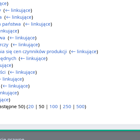
ące
)
y
‎
(
← linkujące
)
a
‎
(
← linkujące
)
na państwa
‎
(
← linkujące
)
inkujące
)
owa
‎
(
← linkujące
)
rczy
‎
(
← linkujące
)
a się cen czynników produkcji
‎
(
← linkujące
)
lędnych
‎
(
← linkujące
)
ujące
)
ści
‎
(
← linkujące
)
 linkujące
)
‎
(
← linkujące
)
inkujące
)
jące
)
astępne 50
) (
20
|
50
|
100
|
250
|
500
)
cje prawne