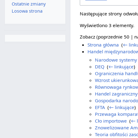
Ostatnie zmiany
Losowa strona
Następujące strony odwołu
Wyświetlono 3 elementy.
Zobacz (
poprzednie 50
|
n
Strona główna
‎
(
← link
Handel międzynarodo
Narodowe systemy 
DEQ
‎
(
← linkujące
)
Ograniczenia handl
Wzrost ukierunkow
Równowaga rynko
Handel zagraniczny
Gospodarka narod
EFTA
‎
(
← linkujące
)
Przewaga kompara
Cło importowe
‎
(
← l
Znowelizowane Ame
Teoria obfitości za