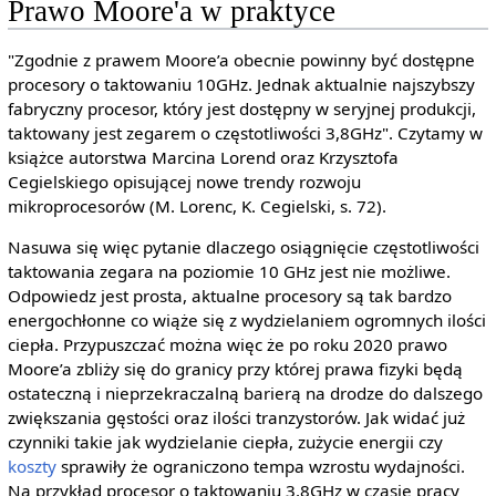
Prawo Moore'a w praktyce
"Zgodnie z prawem Moore’a obecnie powinny być dostępne
procesory o taktowaniu 10GHz. Jednak aktualnie najszybszy
fabryczny procesor, który jest dostępny w seryjnej produkcji,
taktowany jest zegarem o częstotliwości 3,8GHz". Czytamy w
książce autorstwa Marcina Lorend oraz Krzysztofa
Cegielskiego opisującej nowe trendy rozwoju
mikroprocesorów (M. Lorenc, K. Cegielski, s. 72).
Nasuwa się więc pytanie dlaczego osiągnięcie częstotliwości
taktowania zegara na poziomie 10 GHz jest nie możliwe.
Odpowiedz jest prosta, aktualne procesory są tak bardzo
energochłonne co wiąże się z wydzielaniem ogromnych ilości
ciepła. Przypuszczać można więc że po roku 2020 prawo
Moore’a zbliży się do granicy przy której prawa fizyki będą
ostateczną i nieprzekraczalną barierą na drodze do dalszego
zwiększania gęstości oraz ilości tranzystorów. Jak widać już
czynniki takie jak wydzielanie ciepła, zużycie energii czy
koszty
sprawiły że ograniczono tempa wzrostu wydajności.
Na przykład procesor o taktowaniu 3,8GHz w czasie pracy