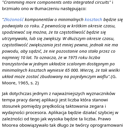
"Cramming more components onto integrated circuits"
i
brzmiało ono w tłumaczeniu następująco:
"
Złożoność
komponentów o minimalnych
kosztach
będzie się
podwajała co roku. Z pewnością w krótkim okresie czasu,
spodziewać się można, że ta częstotliwość będzie się
utrzymywała, lub się zwiększy. W dłuższym okresie czasu,
częstotliwość zwiększania jest mniej pewna, jednak nie ma
powodu, aby sądzić, że nie pozostanie ona stała przez co
najmniej 10 lat. To oznacza, że w 1975 roku liczba
tranzystorów w jednym układzie scalonym dostępnym po
minimalnych kosztach wyniesie 65 000. Wierzę, że tak wielki
układ może zostać zbudowany na pojedynczym waflu".
(G.
Moore, 1965, s. 2)
Jak dotychczas jednym z najważniejszych wyznaczników
tempa pracy danej aplikacji jest liczba która stanowi
stosunek pomiędzy prędkością taktowania zegara i
wydajności procesora. Aplikacja będzie działać szybciej w
zależności od tego jak wysoka będzie ta liczba. Prawo
Moorea obowiązywało tak długo że twórcy oprogramowani