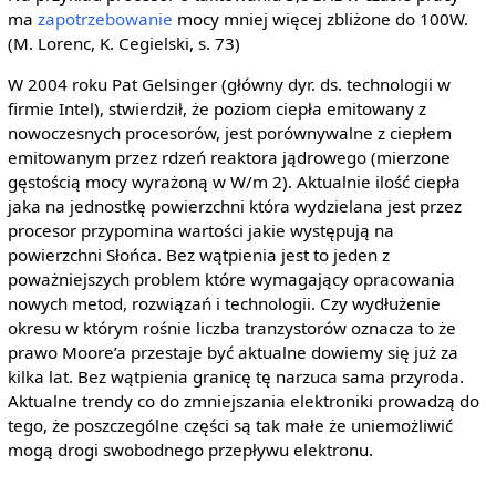
ma
zapotrzebowanie
mocy mniej więcej zbliżone do 100W.
(M. Lorenc, K. Cegielski, s. 73)
W 2004 roku Pat Gelsinger (główny dyr. ds. technologii w
firmie Intel), stwierdził, że poziom ciepła emitowany z
nowoczesnych procesorów, jest porównywalne z ciepłem
emitowanym przez rdzeń reaktora jądrowego (mierzone
gęstością mocy wyrażoną w W/m 2). Aktualnie ilość ciepła
jaka na jednostkę powierzchni która wydzielana jest przez
procesor przypomina wartości jakie występują na
powierzchni Słońca. Bez wątpienia jest to jeden z
poważniejszych problem które wymagający opracowania
nowych metod, rozwiązań i technologii. Czy wydłużenie
okresu w którym rośnie liczba tranzystorów oznacza to że
prawo Moore’a przestaje być aktualne dowiemy się już za
kilka lat. Bez wątpienia granicę tę narzuca sama przyroda.
Aktualne trendy co do zmniejszania elektroniki prowadzą do
tego, że poszczególne części są tak małe że uniemożliwić
mogą drogi swobodnego przepływu elektronu.