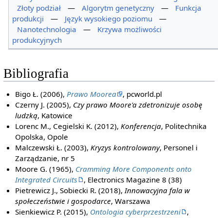
Złoty podział
—
Algorytm genetyczny
—
Funkcja
produkcji
—
Język wysokiego poziomu
—
Nanotechnologia
—
Krzywa możliwości
produkcyjnych
Bibliografia
Bigo Ł. (2006),
Prawo Moorea
, pcworld.pl
Czerny J. (2005),
Czy prawo Moore'a zdetronizuje osobę
ludzką
, Katowice
Lorenc M., Cegielski K. (2012),
Konferencja
, Politechnika
Opolska, Opole
Malczewski Ł. (2003),
Kryzys kontrolowany
, Personel i
Zarządzanie, nr 5
Moore G. (1965),
Cramming More Components onto
Integrated Circuits
, Electronics Magazine 8 (38)
Pietrewicz J., Sobiecki R. (2018),
Innowacyjna fala w
społeczeństwie i gospodarce
, Warszawa
Sienkiewicz P. (2015),
Ontologia cyberprzestrzeni
,