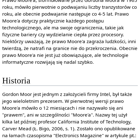
roku, mówiło pierwotnie o podwajaniu liczby tranzystorów co
roku, ale obecnie podwajanie następuje co 4-5 lat. Prawo
Moore'a dotyczy praktycznie każdego postępu
technologicznego, ale ma swoje ograniczenia, takie jak
fizyczne bariery czy wydzielanie ciepła przez procesory.
Niektórzy uważają, że prawo Moore'a zagraża ludzkości, inni
twierdzą, że natrafi na granice nie do przekroczenia. Obecnie
prawo Moore'a nie jest już obowiązujące, ale technologie
informatyczne rozwijają się nadal szybko.
Historia
Gordon Moor jest jednym z założycieli firmy Intel, był także
jego wieloletnim prezesem. W pierwotnej wersji prawo
Moore'a mówiło o 12 miesiącach i nie nazywało się ani
"prawem", ani w szczególności "Moore'a". Nazwy tej użył
kilka lat później profesor California Institute of Technology,
Carver Mead (Ł. Bigo, 2006, s. 1). Zostało ono opublikowane
na łamach czasopisma "Electronics Magazine" w artykule pt.: