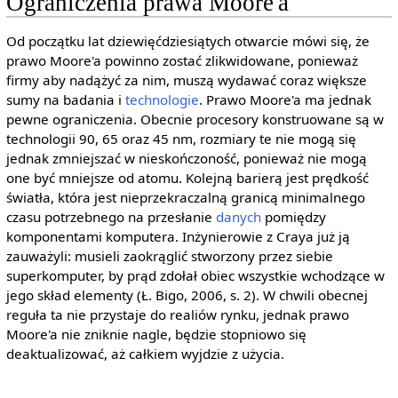
Ograniczenia prawa Moore'a
Od początku lat dziewięćdziesiątych otwarcie mówi się, że
prawo Moore'a powinno zostać zlikwidowane, ponieważ
firmy aby nadążyć za nim, muszą wydawać coraz większe
sumy na badania i
technologie
. Prawo Moore'a ma jednak
pewne ograniczenia. Obecnie procesory konstruowane są w
technologii 90, 65 oraz 45 nm, rozmiary te nie mogą się
jednak zmniejszać w nieskończoność, ponieważ nie mogą
one być mniejsze od atomu. Kolejną barierą jest prędkość
światła, która jest nieprzekraczalną granicą minimalnego
czasu potrzebnego na przesłanie
danych
pomiędzy
komponentami komputera. Inżynierowie z Craya już ją
zauważyli: musieli zaokrąglić stworzony przez siebie
superkomputer, by prąd zdołał obiec wszystkie wchodzące w
jego skład elementy (Ł. Bigo, 2006, s. 2). W chwili obecnej
reguła ta nie przystaje do realiów rynku, jednak prawo
Moore'a nie zniknie nagle, będzie stopniowo się
deaktualizować, aż całkiem wyjdzie z użycia.