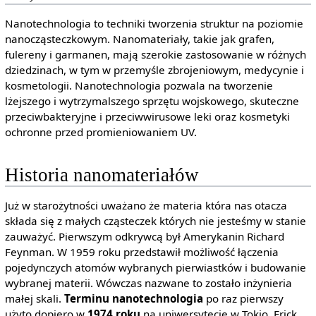
Nanotechnologia to techniki tworzenia struktur na poziomie
nanocząsteczkowym. Nanomateriały, takie jak grafen,
fulereny i garmanen, mają szerokie zastosowanie w różnych
dziedzinach, w tym w przemyśle zbrojeniowym, medycynie i
kosmetologii. Nanotechnologia pozwala na tworzenie
lżejszego i wytrzymalszego sprzętu wojskowego, skuteczne
przeciwbakteryjne i przeciwwirusowe leki oraz kosmetyki
ochronne przed promieniowaniem UV.
Historia nanomateriałów
Już w starożytności uważano że materia która nas otacza
składa się z małych cząsteczek których nie jesteśmy w stanie
zauważyć. Pierwszym odkrywcą był Amerykanin Richard
Feynman. W 1959 roku przedstawił możliwość łączenia
pojedynczych atomów wybranych pierwiastków i budowanie
wybranej materii. Wówczas nazwane to zostało inżynieria
małej skali.
Terminu nanotechnologia
po raz pierwszy
użyto dopiero w
1974 roku
na uniwersytecie w Tokio. Erick