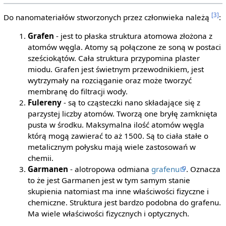
[3]
Do nanomateriałów stworzonych przez członwieka należą
:
Grafen
- jest to płaska struktura atomowa złożona z
atomów węgla. Atomy są połączone ze soną w postaci
sześciokątów. Cała struktura przypomina plaster
miodu. Grafen jest świetnym przewodnikiem, jest
wytrzymały na rozciąganie oraz może tworzyć
membranę do filtracji wody.
Fulereny
- są to cząsteczki nano składające się z
parzystej liczby atomów. Tworzą one bryłę zamknięta
pusta w środku. Maksymalna ilość atomów węgla
którą mogą zawierać to aż 1500. Są to ciała stałe o
metalicznym połysku mają wiele zastosowań w
chemii.
Garmanen
- alotropowa odmiana
grafenu
. Oznacza
to że jest Garmanen jest w tym samym stanie
skupienia natomiast ma inne właściwości fizyczne i
chemiczne. Struktura jest bardzo podobna do grafenu.
Ma wiele właściwości fizycznych i optycznych.