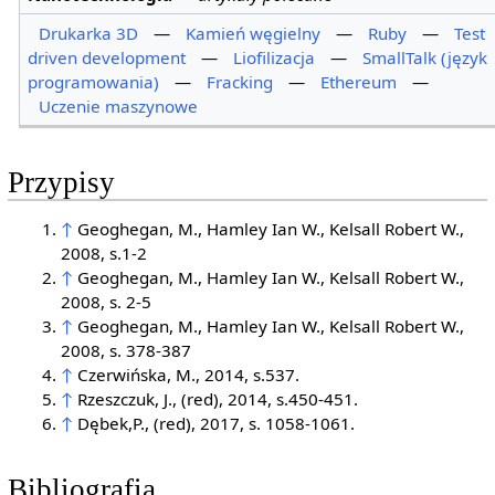
Drukarka 3D
—
Kamień węgielny
—
Ruby
—
Test
driven development
—
Liofilizacja
—
SmallTalk (język
programowania)
—
Fracking
—
Ethereum
—
Uczenie maszynowe
Przypisy
↑
Geoghegan, M., Hamley Ian W., Kelsall Robert W.,
2008, s.1-2
↑
Geoghegan, M., Hamley Ian W., Kelsall Robert W.,
2008, s. 2-5
↑
Geoghegan, M., Hamley Ian W., Kelsall Robert W.,
2008, s. 378-387
↑
Czerwińska, M., 2014, s.537.
↑
Rzeszczuk, J., (red), 2014, s.450-451.
↑
Dębek,P., (red), 2017, s. 1058-1061.
Bibliografia