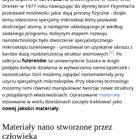
Drexter w 1977 roku nawiązując do słynnej teorii Feynman’a
przestawił możliwości jakie dają procesy fizyczne - dzięki
temu stworzono specjalny mikroskop który pozwalał
dostrzegać atomy, a następnie układającego je według
zadanego programu. Kolejnym etapem rozwoju
nanotechnologii było stworzenie specjalistycznego
mikroskopu tunelowego - umożliwiał on uzyskanie obrazu z
[2]
bardzo dużą rozdzielczością struktur atomowych
. Po
odkryciu
fulerenów
na uniwersytecie Sussex w Anglii
podjęto kolejne działania w wytwarzaniu nanocząsteczek i
nanostruktur. Dziś możemy oglądać nanomateriały przy
użyciu specjalnych mikroskopów. Przy obecnej technologii
możemy nimi również manipulować tworząc nowe struktury
o pożądanych właściwościach. Opracowane
materiały
stosowane w wielu dziedzinach zaczęto traktować jako
nowej jakości materiały
.
Materiały nano stworzone przez
człowieka