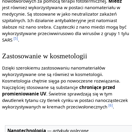
nowotworowych za pomocą terapii fototermicznej.
Miedź
jest również wykorzystywana w postaci nanomateriału w
medycynie. Są stosowane w jako neutralizator zakażeń
szpitalnych. Ich działanie antybakteryjne jest natomiast
słabsze niż nano srebra. Cząsteczki z nano miedzi mogą być
wykorzystywane przeciwwirusowo dla wirusów z grupy 1 tylu
[5]
SARS
.
Zastosowanie w kosmetologii
Dzięki szerokiemu zastosowaniu nanomateriałów
wykorzystywane one są również w kosmetologii.
Kosmetologia chętnie sięga po nowoczesne rozwiązania.
Najczęściej stosowane są substancje
chroniące przed
promieniowanie UV
. Świetnie sprawdzają się w tym
dwutlenek tytanu czy tlenek cynku w postaci nanocząsteczek
[6]
wykorzystywanych w kremach przeciwsłonecznych
.
Nanotechnologia
—
artykuły polecane