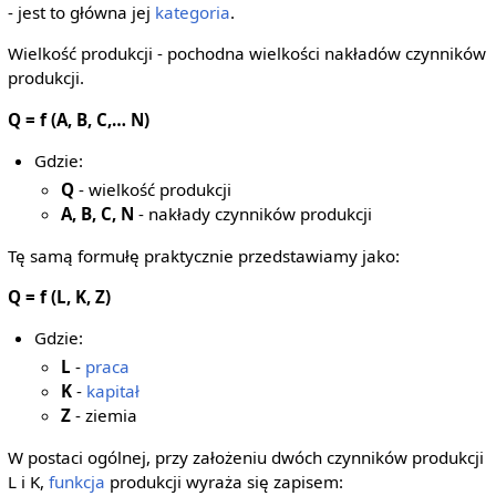
- jest to główna jej
kategoria
.
Wielkość produkcji - pochodna wielkości nakładów czynników
produkcji.
Q = f (A, B, C,… N)
Gdzie:
Q
- wielkość produkcji
A, B, C, N
- nakłady czynników produkcji
Tę samą formułę praktycznie przedstawiamy jako:
Q = f (L, K, Z)
Gdzie:
L
-
praca
K
-
kapitał
Z
- ziemia
W postaci ogólnej, przy założeniu dwóch czynników produkcji
L i K,
funkcja
produkcji wyraża się zapisem: