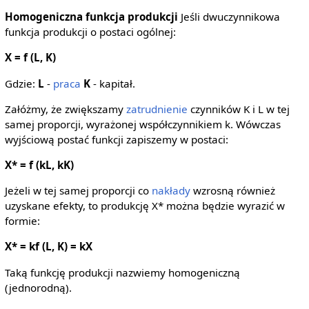
Homogeniczna funkcja produkcji
Jeśli dwuczynnikowa
funkcja produkcji o postaci ogólnej:
X = f (L, K)
Gdzie:
L
-
praca
K
- kapitał.
Załóżmy, że zwiększamy
zatrudnienie
czynników K i L w tej
samej proporcji, wyrażonej współczynnikiem k. Wówczas
wyjściową postać funkcji zapiszemy w postaci:
X* = f (kL, kK)
Jeżeli w tej samej proporcji co
nakłady
wzrosną również
uzyskane efekty, to produkcję X* można będzie wyrazić w
formie:
X* = kf (L, K) = kX
Taką funkcję produkcji nazwiemy homogeniczną
(jednorodną).