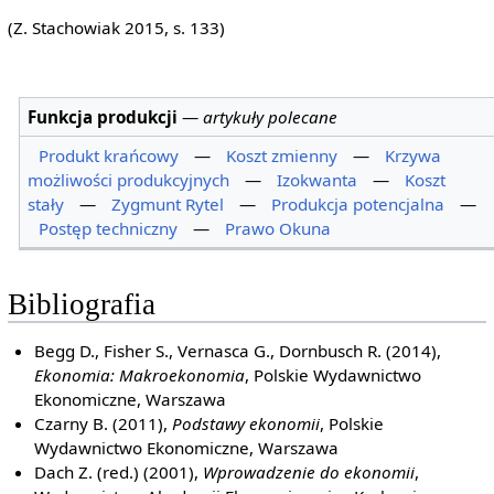
(Z. Stachowiak 2015, s. 133)
Funkcja produkcji
—
artykuły polecane
Produkt krańcowy
—
Koszt zmienny
—
Krzywa
możliwości produkcyjnych
—
Izokwanta
—
Koszt
stały
—
Zygmunt Rytel
—
Produkcja potencjalna
—
Postęp techniczny
—
Prawo Okuna
Bibliografia
Begg D., Fisher S., Vernasca G., Dornbusch R. (2014),
Ekonomia: Makroekonomia
, Polskie Wydawnictwo
Ekonomiczne, Warszawa
Czarny B. (2011),
Podstawy ekonomii
, Polskie
Wydawnictwo Ekonomiczne, Warszawa
Dach Z. (red.) (2001),
Wprowadzenie do ekonomii
,