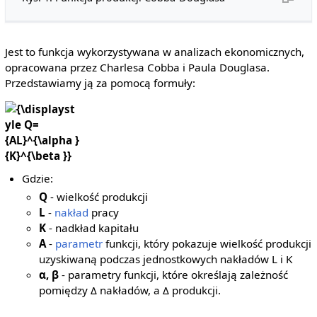
Jest to funkcja wykorzystywana w analizach ekonomicznych,
opracowana przez Charlesa Cobba i Paula Douglasa.
Przedstawiamy ją za pomocą formuły:
{\displaystyle
Q=
{AL}^{\alpha }
{K}^{\beta }}
Gdzie:
Q
- wielkość produkcji
L
-
nakład
pracy
K
- nadkład kapitału
A
-
parametr
funkcji, który pokazuje wielkość produkcji
uzyskiwaną podczas jednostkowych nakładów L i K
α, β
- parametry funkcji, które określają zależność
pomiędzy Δ nakładów, a Δ produkcji.