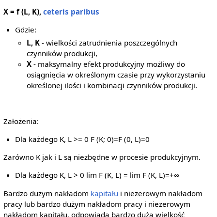
X = f (L, K),
ceteris paribus
Gdzie:
L, K
- wielkości zatrudnienia poszczególnych
czynników produkcji,
X
- maksymalny efekt produkcyjny możliwy do
osiągnięcia w określonym czasie przy wykorzystaniu
określonej ilości i kombinacji czynników produkcji.
Założenia:
Dla każdego K, L >= 0 F (K; 0)=F (0, L)=0
Zarówno K jak i L są niezbędne w procesie produkcyjnym.
Dla każdego K, L > 0 lim F (K, L) = lim F (K, L)=+∞
Bardzo dużym nakładom
kapitału
i niezerowym nakładom
pracy lub bardzo dużym nakładom pracy i niezerowym
nakładom kapitału, odpowiada bardzo duża wielkość