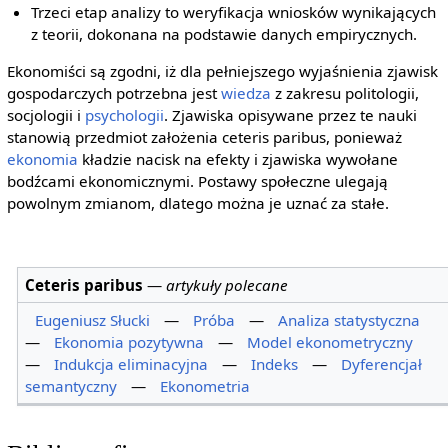
Trzeci etap analizy to weryfikacja wniosków wynikających
z teorii, dokonana na podstawie danych empirycznych.
Ekonomiści są zgodni, iż dla pełniejszego wyjaśnienia zjawisk
gospodarczych potrzebna jest
wiedza
z zakresu politologii,
socjologii i
psychologii
. Zjawiska opisywane przez te nauki
stanowią przedmiot założenia ceteris paribus, ponieważ
ekonomia
kładzie nacisk na efekty i zjawiska wywołane
bodźcami ekonomicznymi. Postawy społeczne ulegają
powolnym zmianom, dlatego można je uznać za stałe.
Ceteris paribus
—
artykuły polecane
Eugeniusz Słucki
—
Próba
—
Analiza statystyczna
—
Ekonomia pozytywna
—
Model ekonometryczny
—
Indukcja eliminacyjna
—
Indeks
—
Dyferencjał
semantyczny
—
Ekonometria