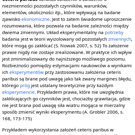
niezmienności pozostałych czynników, warunków,
elementów, okoliczności itp., które wpływają na badane
zjawisko
ekonomiczne
. Jest to zatem świadome uproszczenie
rozumowania, które pozwala na badanie zależności między
dwiema zmiennymi. Układ eksperymentalny na
potrzeby
badania jest w teorii wyizolowany od pozostałych
zmiennych
,
które mogą go zakłócać (S. Nowak 2007, s. 52) To założenie
prawie nigdy nie zostaje zrealizowane. W praktyce ich wpływ
jest zminimalizowany do najniższego możliwego poziomu.
Rozbieżności pomiędzy estymacjami naukowców a wynikami
ich
eksperymentów
przy zastosowaniu założenia ceteris
paribus są brane pod uwagę jako tak zwany margines błędu,
którego
próg
jest ustalany teoretycznie przy każdym
eksperymencie
. Przykładem prawa, które nie uwzględnia
zakłócających go czynników jest, chociażby grawitacja, gdzie
nie jest brana pod uwagę siła wiatru mogąca w mierzalny
sposób zmienić wyniki eksperymentu (A. Grobler 2006, s.
168, 173-175)
Przykładem wykorzystania założeń ceteris paribus w