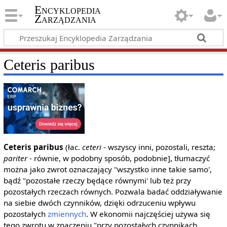
Encyklopedia
Zarządzania
Ceteris paribus
Ceteris paribus
(łac.
ceteri
- wszyscy inni, pozostali, reszta;
pariter
- równie, w podobny sposób, podobnie], tłumaczyć
można jako zwrot oznaczający "wszystko inne takie samo',
bądź "pozostałe rzeczy będące równymi' lub też przy
pozostałych rzeczach równych. Pozwala badać oddziaływanie
na siebie dwóch czynników, dzięki odrzuceniu wpływu
pozostałych
zmiennych
. W ekonomii najczęściej używa się
tego zwrotu w znaczeniu "przy pozostałych czynnikach