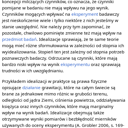
koncepcji milczących czynników, co oznacza, że czynniki
pomijane w badaniu nie mają wpływu na jego wynik.
Czynników mogących wpływać na
eksperyment
badawczy
jest nieskończenie wiele i tylko niektóre z nich jesteśmy w
stanie uwzględnić. Nie należy przy tym zapominać, że
pozostałe, chwilowo pominięte zmienne też mają wpływ na
przedmiot badań
. Idealizacje sprawiają, że te same teorie
mogą mieć różne sformułowania w zależności od stopnia ich
wyidealizowania. Stopień ten jest zależny od stopnia potrzeb
poznawczych badaczy. Odrzucane są czynniki, które mają
bardzo niski wpływ na wynik
eksperymentu
oraz sprawiają
trudności w ich uwzględnianiu.
Przykładem idealizacji w praktyce są prawa fizyczne
opisujące
działanie
grawitacji, które na całym świecie są
brane za jednakowe mimo różnic w grubości terenu,
odległości od jądra Ziemi, ciśnienia powietrza, oddziaływania
księżyca oraz innych czynników, które mają marginalny
wpływ na wynik badań. Idealizacje obejmują także
otrzymywane wyniki pomiarów i bezbłędność mierników
używanych do oceny eksperymentu (A. Grobler 2006, s. 169-