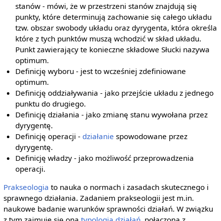
stanów - mówi, że w przestrzeni stanów znajdują się
punkty, które determinują zachowanie się całego układu
tzw. obszar swobody układu oraz dyrygenta, która określa
które z tych punktów muszą wchodzić w skład układu.
Punkt zawierający te konieczne składowe Słucki nazywa
optimum.
Definicję wyboru - jest to wcześniej zdefiniowane
optimum.
Definicję oddziaływania - jako przejście układu z jednego
punktu do drugiego.
Definicję działania - jako zmianę stanu wywołana przez
dyrygentę.
Definicję operacji -
działanie
spowodowane przez
dyrygentę.
Definicję władzy - jako możliwość przeprowadzenia
operacji.
Prakseologia
to nauka o normach i zasadach skutecznego i
sprawnego działania. Zadaniem prakseologii jest m.in.
naukowe badanie warunków sprawności działań. W związku
z tym zajmuje się ona
typologią działań
, połączoną z