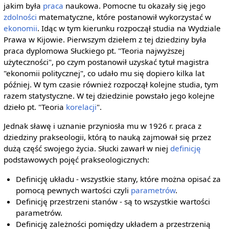
jakim była
praca
naukowa. Pomocne tu okazały się jego
zdolności
matematyczne, które postanowił wykorzystać w
ekonomii
. Idąc w tym kierunku rozpoczął studia na Wydziale
Prawa w Kijowie. Pierwszym dziełem z tej dziedziny była
praca dyplomowa Słuckiego pt. "Teoria najwyższej
użyteczności", po czym postanowił uzyskać tytuł magistra
"ekonomii politycznej", co udało mu się dopiero kilka lat
później. W tym czasie również rozpoczął kolejne studia, tym
razem statystyczne. W tej dziedzinie powstało jego kolejne
dzieło pt. "Teoria
korelacji
".
Jednak sławę i uznanie przyniosła mu w 1926 r. praca z
dziedziny prakseologii, którą to nauką zajmował się przez
dużą część swojego życia. Słucki zawarł w niej
definicję
podstawowych pojęć prakseologicznych:
Definicję układu - wszystkie stany, które można opisać za
pomocą pewnych wartości czyli
parametrów
.
Definicję przestrzeni stanów - są to wszystkie wartości
parametrów.
Definicję zależności pomiędzy układem a przestrzenią