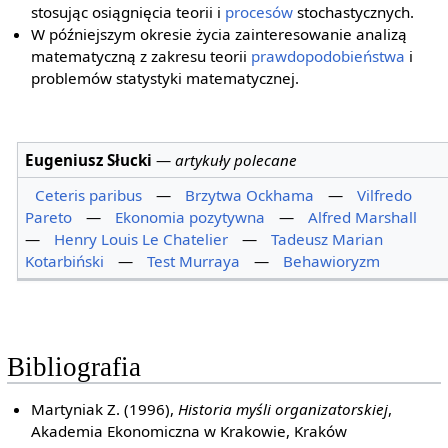
stosując osiągnięcia teorii i
procesów
stochastycznych.
W późniejszym okresie życia zainteresowanie analizą
matematyczną z zakresu teorii
prawdopodobieństwa
i
problemów statystyki matematycznej.
Eugeniusz Słucki
—
artykuły polecane
Ceteris paribus
—
Brzytwa Ockhama
—
Vilfredo
Pareto
—
Ekonomia pozytywna
—
Alfred Marshall
—
Henry Louis Le Chatelier
—
Tadeusz Marian
Kotarbiński
—
Test Murraya
—
Behawioryzm
Bibliografia
Martyniak Z. (1996),
Historia myśli organizatorskiej
,
Akademia Ekonomiczna w Krakowie, Kraków