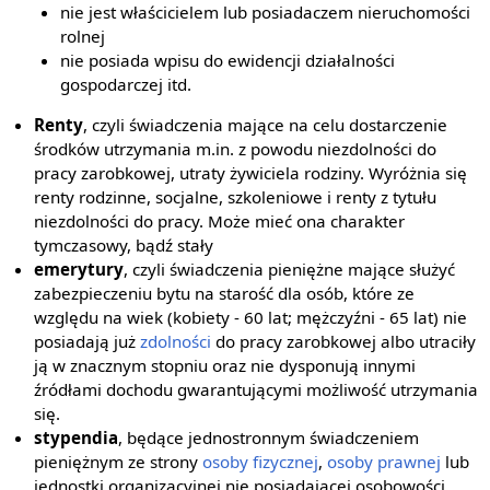
nie jest właścicielem lub posiadaczem nieruchomości
rolnej
nie posiada wpisu do ewidencji działalności
gospodarczej itd.
Renty
, czyli świadczenia mające na celu dostarczenie
środków utrzymania m.in. z powodu niezdolności do
pracy zarobkowej, utraty żywiciela rodziny. Wyróżnia się
renty rodzinne, socjalne, szkoleniowe i renty z tytułu
niezdolności do pracy. Może mieć ona charakter
tymczasowy, bądź stały
emerytury
, czyli świadczenia pieniężne mające służyć
zabezpieczeniu bytu na starość dla osób, które ze
względu na wiek (kobiety - 60 lat; mężczyźni - 65 lat) nie
posiadają już
zdolności
do pracy zarobkowej albo utraciły
ją w znacznym stopniu oraz nie dysponują innymi
źródłami dochodu gwarantującymi możliwość utrzymania
się.
stypendia
, będące jednostronnym świadczeniem
pieniężnym ze strony
osoby fizycznej
,
osoby prawnej
lub
jednostki organizacyjnej nie posiadającej osobowości