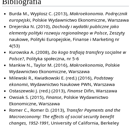
Bibliografia
Burda M., Wyplosz C. (2013),
Makroekonomia. Podręcznik
europejski
, Polskie Wydawnictwo Ekonomiczne, Warszawa
Drejerska N. (2010),
Dochody i wydatki publiczne jako
elementy polityki rozwoju regionalnego w Polsce
, Zeszyty
naukowe, Polityki Europejskie, Finanse i Marketing nr
4(53)
Kurowska A. (2008),
Do kogo trafiają transfery socjalne w
Polsce?
, Polityka społeczna, nr 5-6
Mankiw N., Taylor M. (2016),
Makroekonomia
, Polskie
Wydawnictwo Ekonomiczne, Warszawa
Milewski R., Kwiatkowski E. (red.) (2016),
Podstawy
ekonomii
, Wydawnictwo Naukowe PWN, Warszawa
Ostaszewski J. (red.) (2013),
Finanse
Difin, Warszawa
Owsiak S. (2015),
Finanse
, Polskie Wydawnictwo
Ekonomiczne, Warszawa
Romer C., Romer D. (2013),
Transfer Payments and the
Macroeconomy: The effects of social security benefit
changes, 1952-1991
, University of California, Berkeley