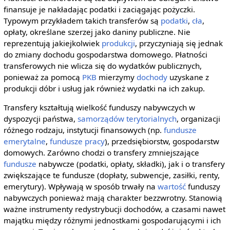
finansuje je nakładając podatki i zaciągając pożyczki.
Typowym przykładem takich transferów są
podatki
,
cła
,
opłaty, określane szerzej jako daniny publiczne. Nie
reprezentują jakiejkolwiek
produkcji
, przyczyniają się jednak
do zmiany dochodu gospodarstwa domowego. Płatności
transferowych nie wlicza się do wydatków publicznych,
ponieważ za pomocą
PKB
mierzymy
dochody
uzyskane z
produkcji dóbr i usług jak również wydatki na ich zakup.
Transfery kształtują wielkość funduszy nabywczych w
dyspozycji państwa,
samorządów terytorialnych
, organizacji
różnego rodzaju, instytucji finansowych (np.
fundusze
emerytalne
,
fundusze pracy
), przedsiębiorstw, gospodarstw
domowych. Zarówno chodzi o transfery zmniejszające
fundusze
nabywcze (podatki, opłaty, składki), jak i o transfery
zwiększające te fundusze (dopłaty, subwencje, zasiłki, renty,
emerytury). Wpływają w sposób trwały na
wartość
funduszy
nabywczych ponieważ mają charakter bezzwrotny. Stanowią
ważne instrumenty redystrybucji dochodów, a czasami nawet
majątku między różnymi jednostkami gospodarującymi i ich