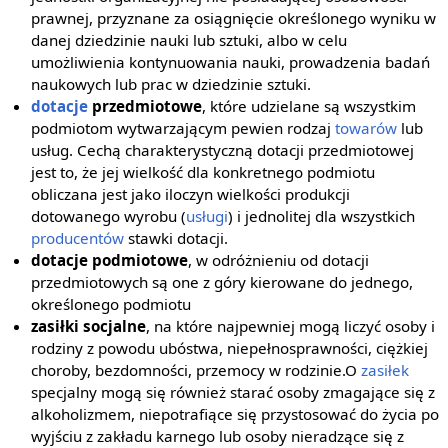
prawnej, przyznane za osiągnięcie określonego wyniku w
danej dziedzinie nauki lub sztuki, albo w celu
umożliwienia kontynuowania nauki, prowadzenia badań
naukowych lub prac w dziedzinie sztuki.
dotacje
przedmiotowe
, które udzielane są wszystkim
podmiotom wytwarzającym pewien rodzaj
towarów
lub
usług. Cechą charakterystyczną dotacji przedmiotowej
jest to, że jej wielkość dla konkretnego podmiotu
obliczana jest jako iloczyn wielkości produkcji
dotowanego wyrobu (
usługi
) i jednolitej dla wszystkich
producentów
stawki dotacji.
dotacje podmiotowe
, w odróżnieniu od dotacji
przedmiotowych są one z góry kierowane do jednego,
określonego podmiotu
zasiłki socjalne
, na które najpewniej mogą liczyć osoby i
rodziny z powodu ubóstwa, niepełnosprawności, ciężkiej
choroby, bezdomności, przemocy w rodzinie.O
zasiłek
specjalny mogą się również starać osoby zmagające się z
alkoholizmem, niepotrafiące się przystosować do życia po
wyjściu z zakładu karnego lub osoby nieradzące się z