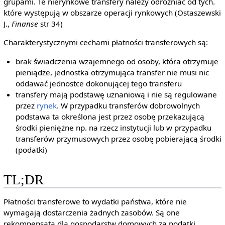
grupami. Te nierynkowe transfery należy odróżniać od tych.
które występują w obszarze operacji rynkowych (Ostaszewski
J.,
Finanse
str 34)
Charakterystycznymi cechami płatności transferowych są:
brak świadczenia wzajemnego od osoby, która otrzymuje
pieniądze, jednostka otrzymująca transfer nie musi nic
oddawać jednostce dokonującej tego transferu
transfery mają podstawę uznaniową i nie są regulowane
przez
rynek
. W przypadku transferów dobrowolnych
podstawa ta określona jest przez osobę przekazującą
środki pieniężne np. na rzecz instytucji lub w przypadku
transferów przymusowych przez osobę pobierającą środki
(podatki)
TL;DR
Płatności transferowe to wydatki państwa, które nie
wymagają dostarczenia żadnych zasobów. Są one
rekompensatą dla gospodarstw domowych za podatki.