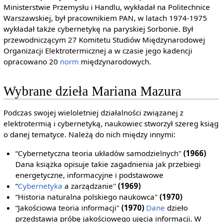
Ministerstwie Przemysłu i Handlu, wykładał na Politechnice
Warszawskiej, był pracownikiem PAN, w latach 1974-1975
wykładał także cybernetykę na paryskiej Sorbonie. Był
przewodniczącym 27 Komitetu Studiów Międzynarodowej
Organizacji Elektrotermicznej a w czasie jego kadencji
opracowano 20
norm
międzynarodowych.
Wybrane dzieła Mariana Mazura
Podczas swojej wieloletniej działalności związanej z
elektrotermią i cybernetyką, naukowiec stworzył szereg ksiąg
o danej tematyce. Należą do nich między innymi:
“Cybernetyczna teoria układów samodzielnych"
(1966)
Dana książka opisuje takie zagadnienia jak przebiegi
energetyczne, informacyjne i podstawowe
“
Cybernetyka
a zarządzanie"
(1969)
“Historia naturalna polskiego naukowca"
(1970)
“Jakościowa teoria informacji"
(1970)
Dane
dzieło
przedstawia próbę jakościowego ujęcia informacji. W