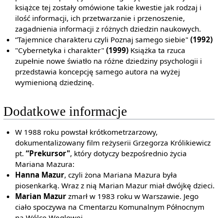
książce tej zostały omówione takie kwestie jak rodzaj i
ilość informacji, ich przetwarzanie i przenoszenie,
zagadnienia informacji z różnych dziedzin naukowych.
“Tajemnice charakteru czyli Poznaj samego siebie"
(1992)
"Cybernetyka i charakter"
(1999)
Książka ta rzuca
zupełnie nowe światło na różne dziedziny psychologii i
przedstawia koncepcję samego autora na wyżej
wymienioną dziedzinę.
Dodatkowe informacje
W 1988 roku powstał krótkometrzarzowy,
dokumentalizowany film reżyserii Grzegorza Królikiewicz
pt.
“Prekursor"
, który dotyczy bezpośrednio życia
Mariana Mazura:
Hanna Mazur
, czyli żona Mariana Mazura była
piosenkarką. Wraz z nią Marian Mazur miał dwójkę dzieci.
Marian Mazur
zmarł w 1983 roku w Warszawie. Jego
ciało spoczywa na Cmentarzu Komunalnym Północnym
na Wólce Węglowej