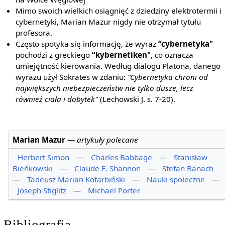
Mimo swoich wielkich osiągnięć z dziedziny elektrotermii i
cybernetyki, Marian Mazur nigdy nie otrzymał tytułu
profesora.
Często spotyka się informację, że wyraz
“cybernetyka"
pochodzi z greckiego
“kybernetiken"
, co oznacza
umiejętność kierowania. Według dialogu Platona, danego
wyrazu użył Sokrates w zdaniu:
“Cybernetyka chroni od
największych niebezpieczeństw nie tylko dusze, lecz
również ciała i dobytek"
(Lechowski J. s. 7-20).
Marian Mazur
—
artykuły polecane
Herbert Simon
—
Charles Babbage
—
Stanisław
Bieńkowski
—
Claude E. Shannon
—
Stefan Banach
—
Tadeusz Marian Kotarbiński
—
Nauki społeczne
—
Joseph Stiglitz
—
Michael Porter