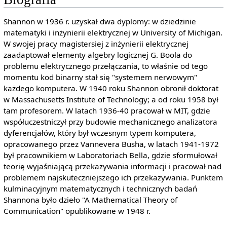
Shannon w 1936 r. uzyskał dwa dyplomy: w dziedzinie
matematyki i inżynierii elektrycznej w University of Michigan.
W swojej pracy magistersiej z inżynierii elektrycznej
zaadaptował elementy algebry logicznej G. Boola do
problemu elektrycznego przełączania, to właśnie od tego
momentu kod binarny stał się "systemem nerwowym"
każdego komputera. W 1940 roku Shannon obronił doktorat
w Massachusetts Institute of Technology; a od roku 1958 był
tam profesorem. W latach 1936-40 pracował w MIT, gdzie
współuczestniczył przy budowie mechanicznego analizatora
dyferencjałów, który był wczesnym typem komputera,
opracowanego przez Vannevera Busha, w latach 1941-1972
był pracownikiem w Laboratoriach Bella, gdzie sformułował
teorię wyjaśniającą przekazywania informacji i pracował nad
problemem najskuteczniejszego ich przekazywania. Punktem
kulminacyjnym matematycznych i technicznych badań
Shannona było dzieło "A Mathematical Theory of
Communication" opublikowane w 1948 r.