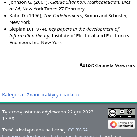
Johnson G. (2001),
Claude Shannon, Mathematician, Dies
at 84
, New York Times 27 February
Kahn D. (1996),
The Codebreakers
, Simon and Schuster,
New York
Slepian D. (1974),
Key papers in the development of
information theory
, Institute of Electrical and Electronics
Engineers Inc, New York
Autor:
Gabriela Wawrzak
Kategoria
:
Znani praktycy i badacze
Tę stronę ostatnio edytowano 22 gru 2023,
17:38.
Treść udostępniana na licencji
CC BY-SA
Uznanie autorstwa na tych samych warunkach
, jeśli nie