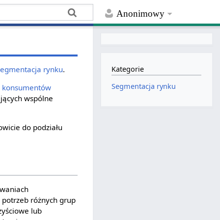
Anonimowy
segmentacja rynku
.
Kategorie
Segmentacja rynku
ę
konsumentów
jących wspólne
wicie do podziału
owaniach
 potrzeb różnych grup
zyściowe lub