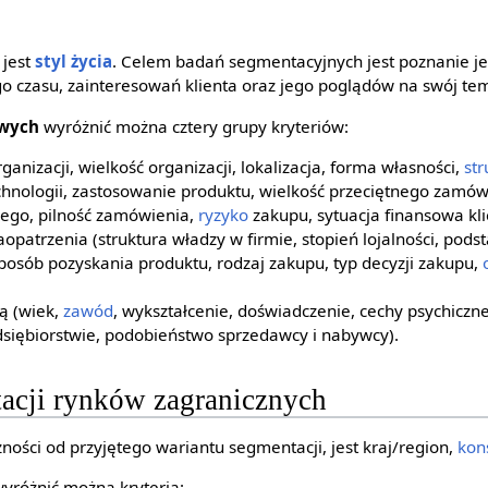
 jest
styl życia
. Celem badań segmentacyjnych jest poznanie je
 czasu, zainteresowań klienta oraz jego poglądów na swój tema
wych
wyróżnić można cztery grupy kryteriów:
rganizacji, wielkość organizacji, lokalizacja, forma własności,
str
hnologii, zastosowanie produktu, wielkość przeciętnego zamów
ego, pilność zamówienia,
ryzyko
zakupu, sytuacja finansowa kli
aopatrzenia (struktura władzy w firmie, stopień lojalności, po
osób pozyskania produktu, rodzaj zakupu, typ decyzji zakupu,
ą (wiek,
zawód
, wykształcenie, doświadczenie, cechy psychicz
siębiorstwie, podobieństwo sprzedawcy i nabywcy).
tacji rynków zagranicznych
ności od przyjętego wariantu segmentacji, jest kraj/region,
kon
yróżnić można kryteria: