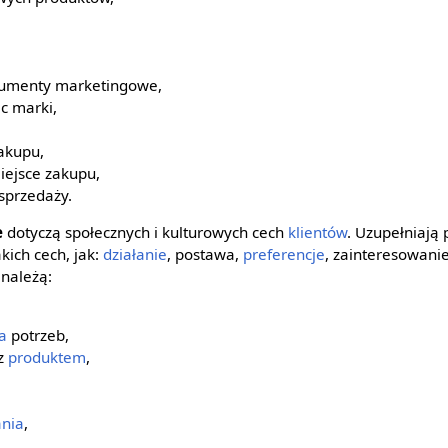
trumenty marketingowe,
c marki,
akupu,
iejsce zakupu,
sprzedaży.
e
dotyczą społecznych i kulturowych cech
klientów
. Uzupełniają 
kich cech, jak:
działanie
, postawa,
preferencje
, zainteresowanie
należą:
a
potrzeb,
z
produktem
,
ania
,