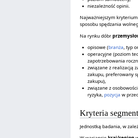
niezależność opinii.
Najważniejszym kryterium
sposobu spędzania wolnego
Na rynku dóbr
przemysło
opisowe (
branża
, typ o
operacyjne (poziom tec
zapotrzebowania roczn
związane z realizacją z
zakupu, preferowany sp
zakupu),
związane z osobowości
ryzyka,
pozycja
w przed
Kryteria segmen
Jednostką badania, w zależ
W wariancie
kraj/region
w