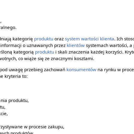
e
,
ralnego.
niają kategorię
produktu
oraz
system wartości
klienta
. Ich st
 informacji o uznawanych przez
klientów
systemach wartości, a 
reśloną kategorią
produktu
i skali znaczenia każdej korzyści. Kr
otnych, co wiąże się ze znacznymi kosztami.
 pod uwagę przebieg zachowań
konsumentów
na rynku w proce
 kryteria to:
nia produktu,
tu,
cie,
rzystywane w procesie zakupu,
owych produktów,