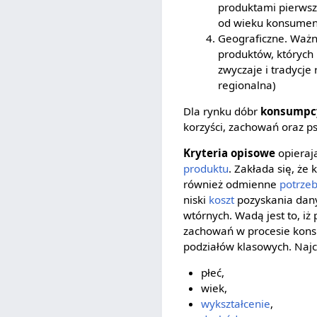
produktami pierws
od wieku konsumenta
Geograficzne. Ważny
produktów, których
zwyczaje i tradycje
regionalna)
Dla rynku dóbr
konsumpc
korzyści, zachowań oraz p
Kryteria opisowe
opieraj
produktu
. Zakłada się, że
również odmienne
potrze
niski
koszt
pozyskania dany
wtórnych. Wadą jest to, iż
zachowań w procesie kons
podziałów klasowych. Najc
płeć,
wiek,
wykształcenie
,