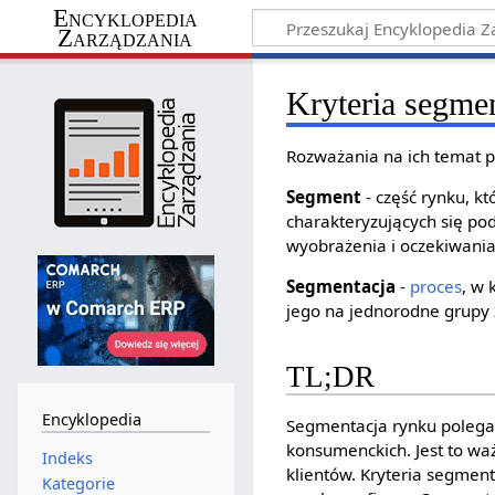
Encyklopedia
Zarządzania
Kryteria segmen
Rozważania na ich temat p
Segment
- część rynku, k
charakteryzujących się 
wyobrażenia i oczekiwania 
Segmentacja
-
proces
, w
jego na jednorodne grupy 
TL;DR
Encyklopedia
Segmentacja rynku polega
konsumenckich. Jest to wa
Indeks
klientów. Kryteria segmen
Kategorie