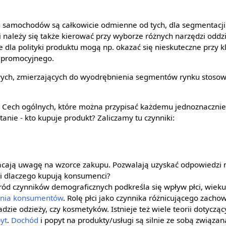
u samochodów są całkowicie odmienne od tych, dla segmentacji
należy się także kierować przy wyborze różnych narzędzi odd
 dla polityki produktu mogą np. okazać się nieskuteczne przy 
a promocyjnego.
ch, zmierzających do wyodrębnienia segmentów rynku stosow
 Cech ogólnych, które można przypisać każdemu jednoznacznie.
anie - kto kupuje produkt? Zaliczamy tu czynniki:
cają uwagę na wzorce zakupu. Pozwalają uzyskać odpowiedzi na
ak i dlaczego kupują konsumenci?
ód czynników demograficznych podkreśla się wpływ płci, wieku 
nia konsumentów
. Rolę płci jako czynnika różnicującego zac
dzie odzieży, czy kosmetyków. Istnieje też wiele teorii dotyc
yt
.
Dochód
i popyt na produkty/usługi są silnie ze sobą związana