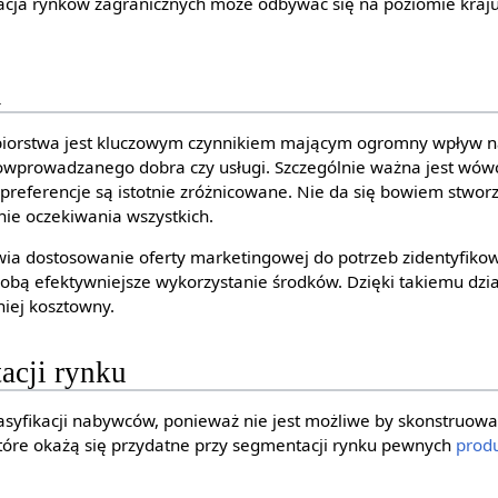
acja rynków zagranicznych może odbywać się na poziomie kraju
i
biorstwa jest kluczowym czynnikiem mającym ogromny wpływ 
wprowadzanego dobra czy usługi. Szczególnie ważna jest wó
 preferencje są istotnie zróżnicowane. Nie da się bowiem stworz
nie oczekiwania wszystkich.
wia dostosowanie oferty marketingowej do potrzeb zidentyfiko
obą efektywniejsze wykorzystanie środków. Dzięki takiemu dzi
niej kosztowny.
acji rynku
asyfikacji nabywców, ponieważ nie jest możliwe by skonstruowa
 które okażą się przydatne przy segmentacji rynku pewnych
prod