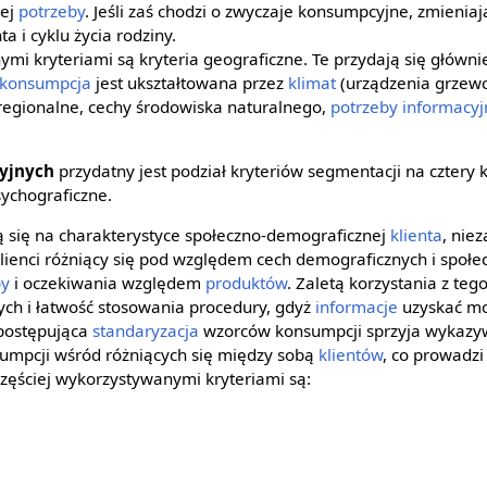
zej
potrzeby
. Jeśli zaś chodzi o zwyczaje konsumpcyjne, zmieniaj
 i cyklu życia rodziny.
mi kryteriami są kryteria geograficzne. Te przydają się główni
konsumpcja
jest ukształtowana przez
klimat
(urządzenia grzewc
 regionalne, cechy środowiska naturalnego,
potrzeby informacyj
yjnych
przydatny jest podział kryteriów segmentacji na cztery 
sychograficzne.
ą się na charakterystyce społeczno-demograficznej
klienta
, nie
 klienci różniący się pod względem cech demograficznych i społ
by
i oczekiwania względem
produktów
. Zaletą korzystania z teg
ch i łatwość stosowania procedury, gdyż
informacje
uzyskać mo
 postępująca
standaryzacja
wzorców konsumpcji sprzyja wykaz
umpcji wśród różniących się między sobą
klientów
, co prowadzi
zęściej wykorzystywanymi kryteriami są: