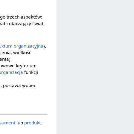
go trzech aspektów:
t i otaczający świat.
uktura organizacyjna
),
ienia, wielkość
enta),
dstawowe kryterium
organizacja
funkcji
ne, postawa wobec
sument
lub
produkt
.