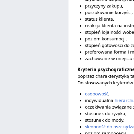
przyczyny zakupu,
poszukiwanie korzyści,
status klienta,
reakcja klienta na ins
stopień lojalności wobe
poziom konsumpcji,
stopień gotowości do z
preferowana forma i m
zachowanie w miejscu 
Kryteria psychograficzn
poprzez charakterystykę ta
Do stosowanych kryteriów 
osobowość
,
indywidualna
hierarchi
oczekiwania związane 
stosunek do ryzyka,
stosunek do mody,
skłonność do oszczędz
poziom samooceny,