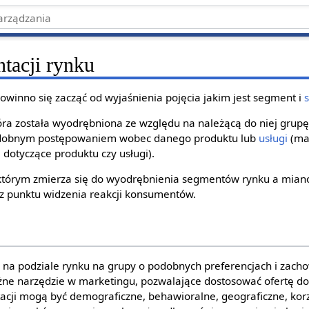
tacji rynku
owinno się zacząć od wyjaśnienia pojęcia jakim jest segment i
tóra została wyodrębniona ze względu na należącą do niej grup
podobnym postępowaniem wobec danego produktu lub
usługi
(ma
dotyczące produktu czy usługi).
 którym zmierza się do wyodrębnienia segmentów rynku a miano
z punktu widzenia reakcji konsumentów.
 na podziale rynku na grupy o podobnych preferencjach i zach
żne narzędzie w marketingu, pozwalające dostosować ofertę do
tacji mogą być demograficzne, behawioralne, geograficzne, kor