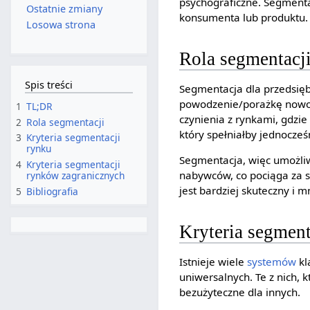
psychograficzne. Segment
Ostatnie zmiany
konsumenta lub produktu.
Losowa strona
Rola segmentacj
Spis treści
Segmentacja dla przedsię
powodzenie/porażkę nowo
1
TL;DR
czynienia z rynkami, gdzie
2
Rola segmentacji
który spełniałby jednocześ
3
Kryteria segmentacji
rynku
Segmentacja, więc umożli
4
Kryteria segmentacji
nabywców, co pociąga za s
rynków zagranicznych
jest bardziej skuteczny i m
5
Bibliografia
Kryteria segment
Istnieje wiele
systemów
kl
uniwersalnych. Te z nich,
bezużyteczne dla innych.