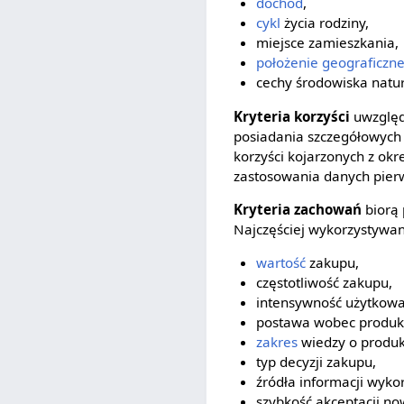
dochód
,
cykl
życia rodziny,
miejsce zamieszkania,
położenie geograficzn
cechy środowiska natu
Kryteria korzyści
uwzględ
posiadania szczegółowych
korzyści kojarzonych z ok
zastosowania danych pierw
Kryteria zachowań
biorą
Najczęściej wykorzystywane
wartość
zakupu,
częstotliwość zakupu,
intensywność użytkowa
postawa wobec produk
zakres
wiedzy o produk
typ decyzji zakupu,
źródła informacji wyko
szybkość akceptacji n