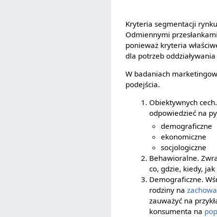
Kryteria segmentacji rynk
Odmiennymi przesłankami 
ponieważ kryteria właściwe
dla potrzeb oddziaływani
W badaniach marketingowy
podejścia.
Obiektywnych cech.
odpowiedzieć na pyt
demograficzne
ekonomiczne
socjologiczne
Behawioralne. Zwra
co, gdzie, kiedy, j
Demograficzne. Wśr
rodziny na
zachowa
zauważyć na przykła
konsumenta na
pop