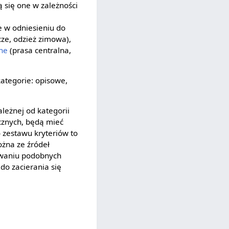
ą się one w zależności
e w odniesieniu do
ze, odzież zimowa),
ne
(prasa centralna,
kategorie: opisowe,
zależnej od kategorii
ecznych, będą mieć
o zestawu kryteriów to
żna ze źródeł
ywaniu podobnych
 do zacierania się