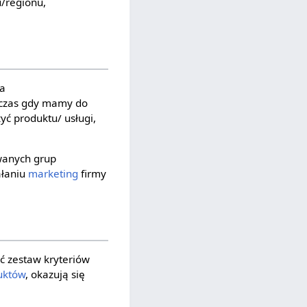
/regionu,
na
wczas gdy mamy do
yć produktu/ usługi,
wanych grup
ałaniu
marketing
firmy
ć zestaw kryteriów
uktów
, okazują się