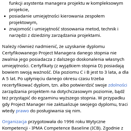
funkcji asystenta managera projektu w kompleksowym
projekcie,
posiadanie umiejętności kierowania zespołem
projektowym,
znajomość i umiejętność stosowania metod, technik i
narzędzi z dziedziny zarządzania projektami.
Należy również nadmienić, że uzyskanie dyplomu
Certyfikowanego Project Managera danego stopnia nie
zwalnia jego posiadacza z dalszego doskonalenia własnych
umiejętności. Certyfikaty (z wyjątkiem stopnia D) posiadają
bowiem swoją ważność. Dla poziomu C i B jest to 3 lata, a dla
A 5 lat. Po upłynięciu danego okresu czasu trzeba
recertyfikować dyplom, tzn. albo potwierdzić swoje
zdolności
zarządzania projektem na dotychczasowym poziomie, bądź
też przystąpić do egzaminu wyższego stopnia. W przypadku
gdy Project Manager nie zaktualizuje swojego dyplomu, traci
wtedy
prawo
do posługiwania się nim.
Organizacja
przygotowała do 1996 roku Wytyczne
Kompetencji - IPMA Competence Baseline (ICB). Zgodnie z