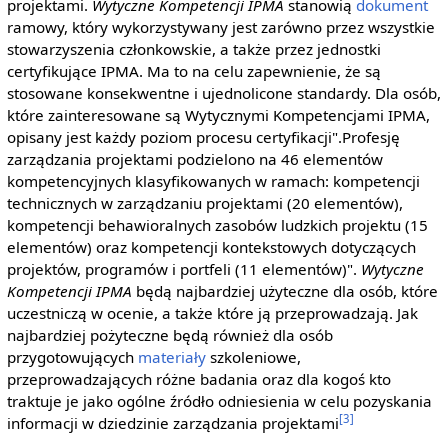
projektami.
Wytyczne Kompetencji IPMA
stanowią
dokument
ramowy, który wykorzystywany jest zarówno przez wszystkie
stowarzyszenia członkowskie, a także przez jednostki
certyfikujące IPMA. Ma to na celu zapewnienie, że są
stosowane konsekwentne i ujednolicone standardy. Dla osób,
które zainteresowane są Wytycznymi Kompetencjami IPMA,
opisany jest każdy poziom procesu certyfikacji".Profesję
zarządzania projektami podzielono na 46 elementów
kompetencyjnych klasyfikowanych w ramach: kompetencji
technicznych w zarządzaniu projektami (20 elementów),
kompetencji behawioralnych zasobów ludzkich projektu (15
elementów) oraz kompetencji kontekstowych dotyczących
projektów, programów i portfeli (11 elementów)".
Wytyczne
Kompetencji IPMA
będą najbardziej użyteczne dla osób, które
uczestniczą w ocenie, a także które ją przeprowadzają. Jak
najbardziej pożyteczne będą również dla osób
przygotowujących
materiały
szkoleniowe,
przeprowadzających różne badania oraz dla kogoś kto
traktuje je jako ogólne źródło odniesienia w celu pozyskania
[3]
informacji w dziedzinie zarządzania projektami