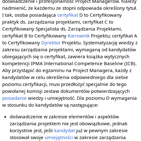
doświadczenie i profesjonalność Project Managerów. Należy
nadmienić, że każdemu ze stopni odpowiada określony tytuł.
I tak, osoba posiadająca
certyfikat
D to Certyfikowany
praktyk ds. zarządzania projektami, certyfikat C to
Certyfikowany Specjalista ds. Zarządzania Projektami,
certyfikat B to Certyfikowany
Kierownik
Projektu; certyfikat A
to Certyfikowany
Dyrektor
Projektu. Systematyzację wiedzy z
zakresu zarządzania projektami, wymaganą od kandydatów
ubiegających się o certyfikat, zawiera książka wytycznych
kompetencji IPMA International Competence Baseline (ICB).
Aby przystąpić do egzaminu na Project Managera, każdy z
kandydatów w celu określenia odpowiedniego dla siebie
poziomu certyfikacji, musi przedłożyć specjalnie do tego
powołanej komisji zestaw dokumentów potwierdzających
posiadanie
wiedzy i umiejętność. Dla poziomu D wymagania
w stosunku do kandydatów są następujące:
doświadczenie w zakresie elementów i aspektów
zarządzania projektem nie jest obowiązkowe, jednak
korzystnie jest, jeśli
kandydat
już w pewnym zakresie
stosował swoje
umiejętności
w zakresie zarządzania