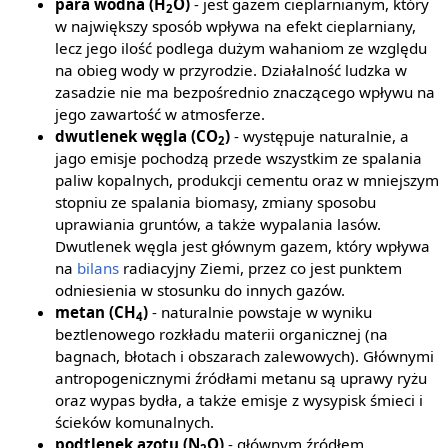
para wodna (H
O)
- jest gazem cieplarnianym, który
2
w największy sposób wpływa na efekt cieplarniany,
lecz jego ilość podlega dużym wahaniom ze względu
na obieg wody w przyrodzie. Działalność ludzka w
zasadzie nie ma bezpośrednio znaczącego wpływu na
jego zawartość w atmosferze.
dwutlenek węgla (CO
)
- występuje naturalnie, a
2
jago emisje pochodzą przede wszystkim ze spalania
paliw kopalnych, produkcji cementu oraz w mniejszym
stopniu ze spalania biomasy, zmiany sposobu
uprawiania gruntów, a także wypalania lasów.
Dwutlenek węgla jest głównym gazem, który wpływa
na
bilans
radiacyjny Ziemi, przez co jest punktem
odniesienia w stosunku do innych gazów.
metan (CH
)
- naturalnie powstaje w wyniku
4
beztlenowego rozkładu materii organicznej (na
bagnach, błotach i obszarach zalewowych). Głównymi
antropogenicznymi źródłami metanu są uprawy ryżu
oraz wypas bydła, a także emisje z wysypisk śmieci i
ścieków komunalnych.
podtlenek azotu (N
O)
- głównym źródłem