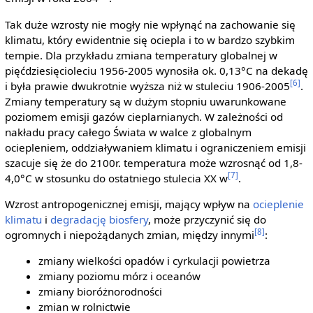
Tak duże wzrosty nie mogły nie wpłynąć na zachowanie się
klimatu, który ewidentnie się ociepla i to w bardzo szybkim
tempie. Dla przykładu zmiana temperatury globalnej w
pięćdziesięcioleciu 1956-2005 wynosiła ok. 0,13°C na dekadę
[6]
i była prawie dwukrotnie wyższa niż w stuleciu 1906-2005
.
Zmiany temperatury są w dużym stopniu uwarunkowane
poziomem emisji gazów cieplarnianych. W zależności od
nakładu pracy całego Świata w walce z globalnym
ociepleniem, oddziaływaniem klimatu i ograniczeniem emisji
szacuje się że do 2100r. temperatura może wzrosnąć od 1,8-
[7]
4,0°C w stosunku do ostatniego stulecia XX w
.
Wzrost antropogenicznej emisji, mający wpływ na
ocieplenie
klimatu
i
degradację biosfery
, może przyczynić się do
[8]
ogromnych i niepożądanych zmian, między innymi
:
zmiany wielkości opadów i cyrkulacji powietrza
zmiany poziomu mórz i oceanów
zmiany bioróżnorodności
zmian w rolnictwie