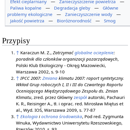
Efekt cieplarniany
—
Zanieczyszczenie powietrza
—
Paliwa kopalne
—
Degradacja gleby
—
Główne
problemy ekologiczne
—
Zanieczyszczenie wody
—
Jakość powietrza
—
Bioróżnorodność
—
Smog
Przypisy
↑
Karaczun M. Z.,
Zatrzymać
globalne ocieplenie
:
poradnik dla członków organizacji pozarządowych
,
Polski Klub Ekologiczny - Okręg Mazowiecki,
Warszawa 2002, s. 9-10
↑
IPCC 2007:
Zmiana
klimatu 2007: raport syntetyczny.
Wkład Grup roboczych I, II i III do Czwartego Raportu
Oceniającego Międzyrządowego Zespołu ds. Zmian
Klimatu
, zred. przez Główny
zespół
autorski, Pachauri
K. R., Reisinger A., tł. i oprac. red. Mirosław Miętus et
al., Wyd. IOŚ, Warszawa 2009, s. 77-87
↑
Ekologia
i
ochrona środowiska
, Pod red. Zygmunta
Wnuka, Wydawnictwo Uniwersytetu Rzeszowskiego,
Rzeszów 2010, s. 93