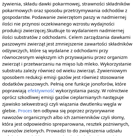
żywienia, składu dawki pokarmowej, strawności składników
pokarmowych oraz sposobu przetrzymywania odchodów z
gospodarstw. Podawanie zwierzętom paszy w nadmiernej
ilości nie przynosi oczekiwanego wzrostu wydajności
produkcji zwierzęcej.Skutkuje to wydalaniem nadmiernej
ilości substratów z odchodami. Celem zarządzania dawkami
paszowymi zwierząt jest zmniejszenie zawartości składników
odżywczych, które są wydalane z odchodami przy
równoczesnym większym ich przyswajaniu przez organizm
zwierząt i przetwarzaniu na mięso lub mleko. Wykorzystanie
substratu zależy również od wieku zwierząt. Żywieniowym
sposobem redukcji emisji gazów jest również stosowanie
dodatków paszowych. Pełnią one funkcje jonoforów, które
poprawiają
efektywność
wykorzystania paszy. W rolnictwie
oprócz szkodliwej emisji gazów cieplarnianych następuje
zjawisko sekwestracji czyli wiązania dwutlenku węgla w
glebie.
Proces
ten odbywa się poprzez przyorywanie
nawozów organicznych albo ich zamienników czyli słomy,
która jest odpowiednio spreparowana, resztek pożniwnych,
nawozów zielonych. Prowadzi to do zwiększenia udziału