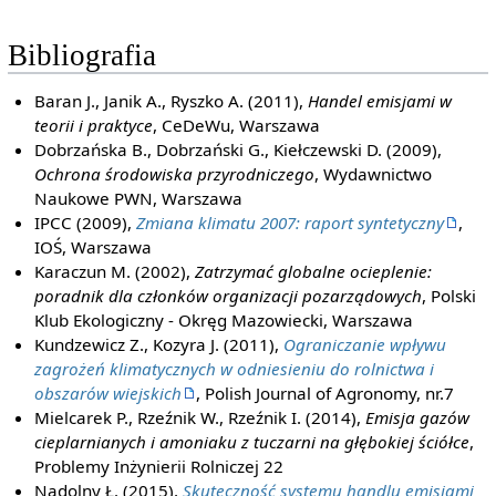
Bibliografia
Baran J., Janik A., Ryszko A. (2011),
Handel emisjami w
teorii i praktyce
, CeDeWu, Warszawa
Dobrzańska B., Dobrzański G., Kiełczewski D. (2009),
Ochrona środowiska przyrodniczego
, Wydawnictwo
Naukowe PWN, Warszawa
IPCC (2009),
Zmiana klimatu 2007: raport syntetyczny
,
IOŚ, Warszawa
Karaczun M. (2002),
Zatrzymać globalne ocieplenie:
poradnik dla członków organizacji pozarządowych
, Polski
Klub Ekologiczny - Okręg Mazowiecki, Warszawa
Kundzewicz Z., Kozyra J. (2011),
Ograniczanie wpływu
zagrożeń klimatycznych w odniesieniu do rolnictwa i
obszarów wiejskich
, Polish Journal of Agronomy, nr.7
Mielcarek P., Rzeźnik W., Rzeźnik I. (2014),
Emisja gazów
cieplarnianych i amoniaku z tuczarni na głębokiej ściółce
,
Problemy Inżynierii Rolniczej 22
Nadolny Ł. (2015),
Skuteczność systemu handlu emisjami