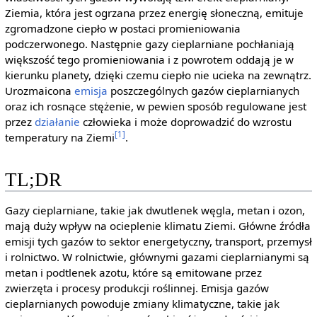
Ziemia, która jest ogrzana przez energię słoneczną, emituje
zgromadzone ciepło w postaci promieniowania
podczerwonego. Następnie gazy cieplarniane pochłaniają
większość tego promieniowania i z powrotem oddają je w
kierunku planety, dzięki czemu ciepło nie ucieka na zewnątrz.
Urozmaicona
emisja
poszczególnych gazów cieplarnianych
oraz ich rosnące stężenie, w pewien sposób regulowane jest
przez
działanie
człowieka i może doprowadzić do wzrostu
[1]
temperatury na Ziemi
.
TL;DR
Gazy cieplarniane, takie jak dwutlenek węgla, metan i ozon,
mają duży wpływ na ocieplenie klimatu Ziemi. Główne źródła
emisji tych gazów to sektor energetyczny, transport, przemysł
i rolnictwo. W rolnictwie, głównymi gazami cieplarnianymi są
metan i podtlenek azotu, które są emitowane przez
zwierzęta i procesy produkcji roślinnej. Emisja gazów
cieplarnianych powoduje zmiany klimatyczne, takie jak