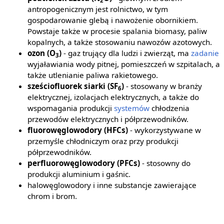
2
antropogenicznym jest rolnictwo, w tym
gospodarowanie glebą i nawożenie obornikiem.
Powstaje także w procesie spalania biomasy, paliw
kopalnych, a także stosowaniu nawozów azotowych.
ozon (O
)
- gaz trujący dla ludzi i zwierząt, ma
zadanie
3
wyjaławiania wody pitnej, pomieszczeń w szpitalach, a
także utlenianie paliwa rakietowego.
sześciofluorek siarki (SF
)
- stosowany w branży
6
elektrycznej, izolacjach elektrycznych, a także do
wspomagania produkcji
systemów
chłodzenia
przewodów elektrycznych i półprzewodników.
fluorowęglowodory (HFCs)
- wykorzystywane w
przemyśle chłodniczym oraz przy produkcji
półprzewodników.
perfluorowęglowodory (PFCs)
- stosowny do
produkcji aluminium i gaśnic.
halowęglowodory i inne substancje zawierające
chrom i brom.