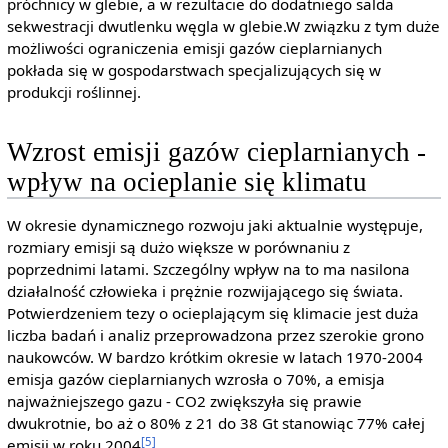
próchnicy w glebie, a w rezultacie do dodatniego salda
sekwestracji dwutlenku węgla w glebie.W związku z tym duże
możliwości ograniczenia emisji gazów cieplarnianych
pokłada się w gospodarstwach specjalizujących się w
produkcji roślinnej.
Wzrost emisji gazów cieplarnianych -
wpływ na ocieplanie się klimatu
W okresie dynamicznego rozwoju jaki aktualnie występuje,
rozmiary emisji są dużo większe w porównaniu z
poprzednimi latami. Szczególny wpływ na to ma nasilona
działalność człowieka i prężnie rozwijającego się świata.
Potwierdzeniem tezy o ocieplającym się klimacie jest duża
liczba badań i analiz przeprowadzona przez szerokie grono
naukowców. W bardzo krótkim okresie w latach 1970-2004
emisja gazów cieplarnianych wzrosła o 70%, a emisja
najważniejszego gazu - CO2 zwiększyła się prawie
dwukrotnie, bo aż o 80% z 21 do 38 Gt stanowiąc 77% całej
[5]
emisji w roku 2004
.