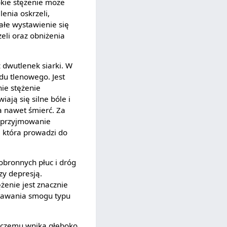
kie stężenie może
enia oskrzeli,
tałe wystawienie się
eli oraz obniżenia
ż dwutlenek siarki. W
du tlenowego. Jest
ie stężenie
ają się silne bóle i
a nawet śmierć. Za
a przyjmowanie
, która prowadzi do
obronnych płuc i dróg
zy depresją.
enie jest znacznie
wstawania smogu typu
i czemu wnika głęboko