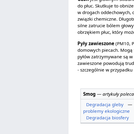
do płuc. Skutkuje to obni
w drogach oddechowych, co
związki chemiczne. Długot
silne zatrucie bólem głowy
obrzękiem płuc, który moż
Pyły zawieszone
(PM10, P
domowych piecach. Mogą te
pyłów zatrzymywane są w g
zawieszone powodują trudn
- szczególnie w przypadku
Smog
—
artykuły polec
Degradacja gleby
—
problemy ekologiczne
Degradacja biosfery