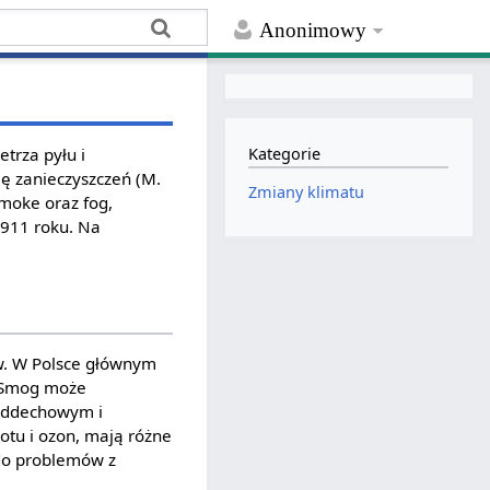
Anonimowy
trza pyłu i
Kategorie
ę zanieczyszczeń (M.
Zmiany klimatu
smoke oraz fog,
1911 roku. Na
w. W Polsce głównym
. Smog może
 oddechowym i
zotu i ozon, mają różne
 do problemów z