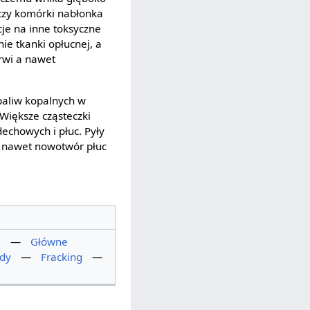
zczy komórki nabłonka
je na inne toksyczne
e tkanki opłucnej, a
krwi a nawet
paliw kopalnych w
Większe cząsteczki
echowych i płuc. Pyły
 a nawet nowotwór płuc
a
—
Główne
ody
—
Fracking
—