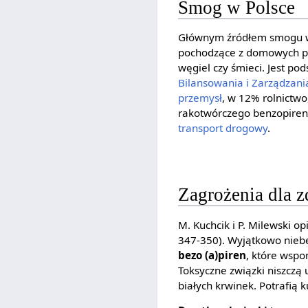
Smog w Polsce
Głównym źródłem smogu w 
pochodzące z domowych piec
węgiel czy śmieci. Jest p
Bilansowania i Zarządzani
przemysł
, w 12% rolnictw
rakotwórczego benzopiren
transport drogowy
.
Zagrożenia dla 
M. Kuchcik i P. Milewski op
347-350). Wyjątkowo nieb
bezo (a)piren
, które wsp
Toksyczne związki niszczą 
białych krwinek. Potrafi