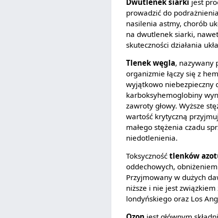
Dwutlenek siarki
jest pr
prowadzić do podrażnienia
nasilenia astmy, chorób uk
na dwutlenek siarki, nawet
skuteczności działania uk
Tlenek węgla
, nazywany p
organizmie łączy się z he
wyjątkowo niebezpieczny d
karboksyhemoglobiny wyno
zawroty głowy. Wyższe st
wartość krytyczną przyjmu
małego stężenia czadu spr
niedotlenienia.
Toksyczność
tlenków azo
oddechowych, obniżeniem z
Przyjmowany w dużych daw
niższe i nie jest związkie
londyńskiego oraz Los An
Ozon
jest głównym składni