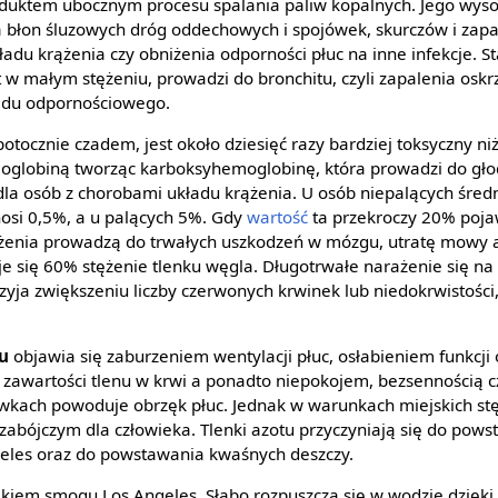
oduktem ubocznym procesu spalania paliw kopalnych. Jego wyso
 błon śluzowych dróg oddechowych i spojówek, skurczów i zapal
ładu krążenia czy obniżenia odporności płuc na inne infekcje. S
 w małym stężeniu, prowadzi do bronchitu, czyli zapalenia oskrz
ładu odpornościowego.
otocznie czadem, jest około dziesięć razy bardziej toksyczny ni
moglobiną tworząc karboksyhemoglobinę, która prowadzi do gło
la osób z chorobami układu krążenia. U osób niepalących średn
si 0,5%, a u palących 5%. Gdy
wartość
ta przekroczy 20% pojawi
ężenia prowadzą do trwałych uszkodzeń w mózgu, utratę mowy 
je się 60% stężenie tlenku węgla. Długotrwałe narażenie się n
zyja zwiększeniu liczby czerwonych krwinek lub niedokrwistości
tu
objawia się zaburzeniem wentylacji płuc, osłabieniem funkcji 
awartości tlenu w krwi a ponadto niepokojem, bezsennością c
kach powoduje obrzęk płuc. Jednak w warunkach miejskich stęż
m zabójczym dla człowieka. Tlenki azotu przyczyniają się do po
geles oraz do powstawania kwaśnych deszczy.
kiem smogu Los Angeles. Słabo rozpuszcza się w wodzie dzięk