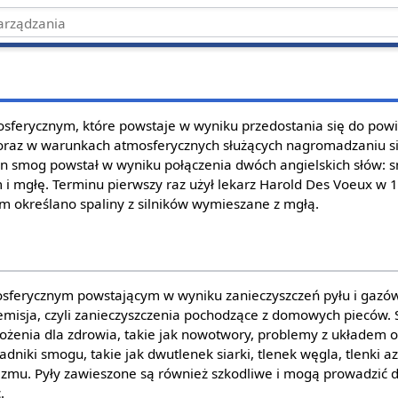
sferycznym, które powstaje w wyniku przedostania się do powie
oraz w warunkach atmosferycznych służących nagromadzaniu si
min smog powstał w wyniku połączenia dwóch angielskich słów: 
 i mgłę. Terminu pierwszy raz użył lekarz Harold Des Voeux w 
 określano spaliny z silników wymieszane z mgłą.
osferycznym powstającym w wyniku zanieczyszczeń pyłu i gazó
emisja, czyli zanieczyszczenia pochodzące z domowych pieców
enia dla zdrowia, takie jak nowotwory, problemy z układem
niki smogu, takie jak dwutlenek siarki, tlenek węgla, tlenki a
nizmu. Pyły zawieszone są również szkodliwe i mogą prowadzić
.