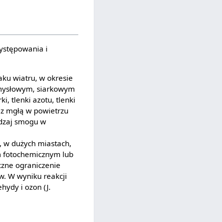
ystępowania i
aku wiatru, w okresie
mysłowym, siarkowym
 tlenki azotu, tlenki
 z mgłą w powietrzu
odzaj smogu w
, w dużych miastach,
m fotochemicznym lub
czne ograniczenie
w. W wyniku reakcji
ydy i ozon (J.