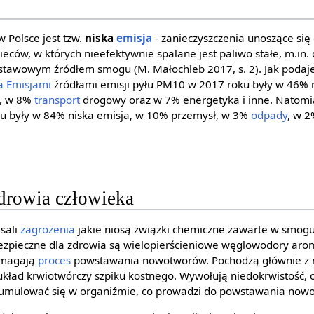
Polsce jest tzw.
niska
emisja
- zanieczyszczenia unoszące się
ów, w których nieefektywnie spalane jest paliwo stałe, m.in. d
odstawowym źródłem smogu (M. Małochleb 2017, s. 2). Jak podaj
a Emisjami
źródłami emisji pyłu PM10 w 2017 roku były w 46% 
o, w 8%
transport
drogowy oraz w 7% energetyka i inne. Natomia
u były w 84% niska emisja, w 10% przemysł, w 3%
odpady
, w 2
zdrowia człowieka
isali
zagrożenia
jakie niosą związki chemiczne zawarte w smogu 
ezpieczne dla zdrowia są wielopierścieniowe węglowodory arom
omagają
proces
powstawania nowotworów. Pochodzą głównie z ni
układ krwiotwórczy szpiku kostnego. Wywołują niedokrwistość, o
ą kumulować się w organiźmie, co prowadzi do powstawania now