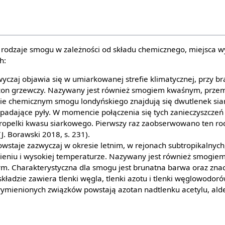
 rodzaje smogu w zależności od składu chemicznego, miejsca w
h:
yczaj objawia się w umiarkowanej strefie klimatycznej, przy br
zon grzewczy. Nazywany jest również smogiem kwaśnym, prze
e chemicznym smogu londyńskiego znajdują się dwutlenek siarki,
opadające pyły. W momencie połączenia się tych zanieczyszczeń
ropelki kwasu siarkowego. Pierwszy raz zaobserwowano ten r
J. Borawski 2018, s. 231).
owstaje zazwyczaj w okresie letnim, w rejonach subtropikalnych
ieniu i wysokiej temperaturze. Nazywany jest również smogie
m. Charakterystyczna dla smogu jest brunatna barwa oraz zna
kładzie zawiera tlenki węgla, tlenki azotu i tlenki węglowodoró
ymienionych związków powstają azotan nadtlenku acetylu, aldeh