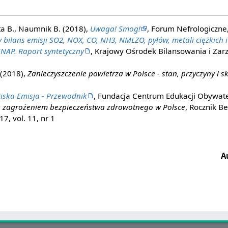
ta B., Naumnik B. (2018),
Uwaga! Smog!
, Forum Nefrologiczne,
 bilans emisji SO2, NOX, CO, NH3, NMLZO, pyłów, metali ciężkich 
 SNAP. Raport syntetyczny
, Krajowy Ośrodek Bilansowania i Zar
 (2018),
Zanieczyszczenie powietrza w Polsce - stan, przyczyny i sk
iska Emisja - Przewodnik
, Fundacja Centrum Edukacji Obywate
 zagrożeniem bezpieczeństwa zdrowotnego w Polsce
, Rocznik B
, vol. 11, nr 1
A