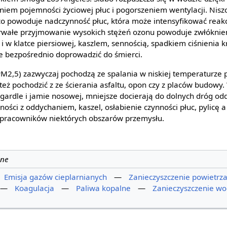
żeniem pojemności życiowej płuc i pogorszeniem wentylacji. Nis
 powoduje nadczynność płuc, która może intensyfikować reakc
rwałe przyjmowanie wysokich stężeń ozonu powoduje zwłóknieni
 i w klatce piersiowej, kaszlem, sennością, spadkiem ciśnienia 
e bezpośrednio doprowadzić do śmierci.
M2,5) zazwyczaj pochodzą ze spalania w niskiej temperaturze 
ż pochodzić z ze ścierania asfaltu, opon czy z placów budowy. 
ardle i jamie nosowej, mniejsze docierają do dolnych dróg odd
ości z oddychaniem, kaszel, osłabienie czynności płuc, pylicę
 pracowników niektórych obszarów przemysłu.
ane
Emisja gazów cieplarnianych
—
Zanieczyszczenie powietrz
—
Koagulacja
—
Paliwa kopalne
—
Zanieczyszczenie w