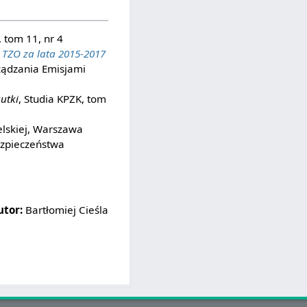
 tom 11, nr 4
i TZO za lata 2015-2017
ządzania Emisjami
utki
, Studia KPZK, tom
lskiej, Warszawa
ezpieczeństwa
utor:
Bartłomiej Cieśla