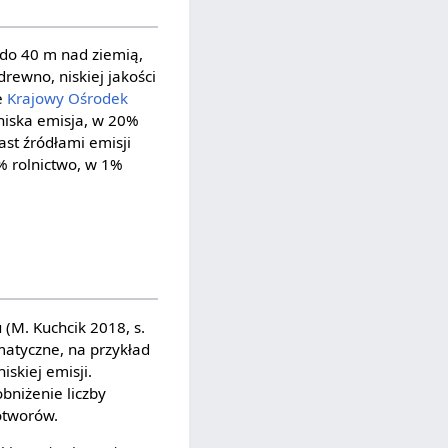
 do 40 m nad ziemią,
rewno, niskiej jakości
e
Krajowy Ośrodek
niska emisja, w 20%
st źródłami emisji
% rolnictwo, w 1%
(M. Kuchcik 2018, s.
atyczne, na przykład
skiej emisji.
bniżenie liczby
otworów.