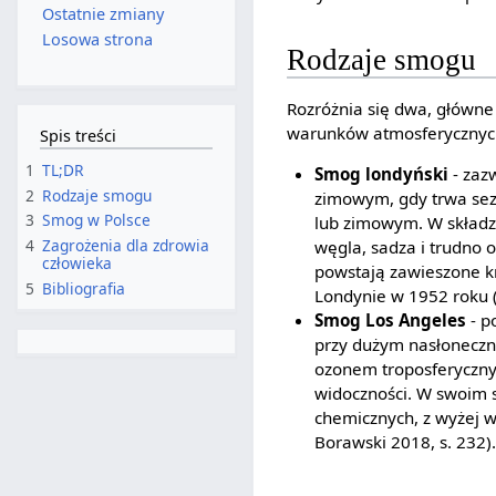
Ostatnie zmiany
Losowa strona
Rodzaje smogu
Rozróżnia się dwa, główne
warunków atmosferycznyc
Spis treści
1
TL;DR
Smog londyński
- zazw
2
Rodzaje smogu
zimowym, gdy trwa se
3
Smog w Polsce
lub zimowym. W składzi
4
Zagrożenia dla zdrowia
węgla, sadza i trudno 
człowieka
powstają zawieszone k
5
Bibliografia
Londynie w 1952 roku (
Smog Los Angeles
- p
przy dużym nasłoneczn
ozonem troposferyczny
widoczności. W swoim s
chemicznych, z wyżej w
Borawski 2018, s. 232).