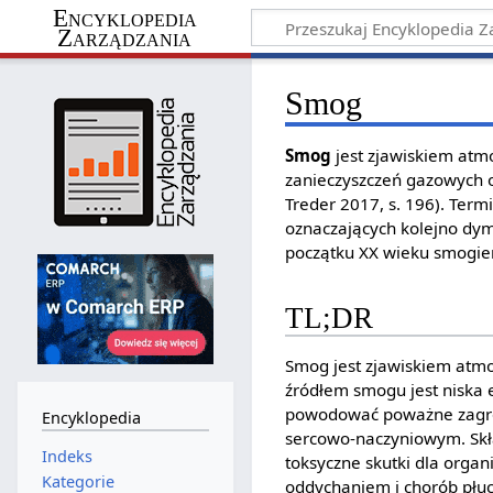
Encyklopedia
Zarządzania
Smog
Smog
jest zjawiskiem atmo
zanieczyszczeń gazowych 
Treder 2017, s. 196). Ter
oznaczających kolejno dym
początku XX wieku smogiem
TL;DR
Smog jest zjawiskiem atm
źródłem smogu jest niska 
powodować poważne zagroż
Encyklopedia
sercowo-naczyniowym. Skład
Indeks
toksyczne skutki dla orga
Kategorie
oddychaniem i chorób płuc