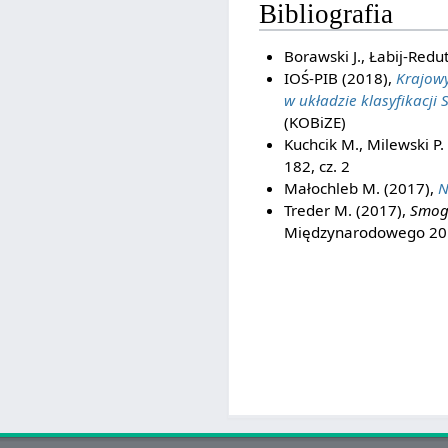
Bibliografia
Borawski J., Łabij-Redu
IOŚ-PIB (2018),
Krajowy
w układzie klasyfikacji
(KOBiZE)
Kuchcik M., Milewski P.
182, cz. 2
Małochleb M. (2017),
N
Treder M. (2017),
Smog
Międzynarodowego 2017