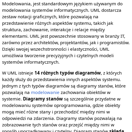
Modelowania, jest standardowym językiem używanym do
modelowania systemów informatycznych. UML dostarcza
zestaw notacji graficznych, które pozwalają na
przedstawienie różnych aspektów systemu, takich jak
struktura, zachowanie, interakcje i relacje między
elementami. UML jest powszechnie stosowany w branży IT,
zarówno przez architektów, projektantów, jak i programistów.
Dzięki swojej wszechstronności i elastyczności, UML
umożliwia tworzenie precyzyjnych i czytelnych modeli
systemów informatycznych.
W UML istnieje
14 różnych typów diagramów
, z których
każdy służy do przedstawienia innych aspektów systemu.
Jednym z tych typów diagramów są diagramy stanów, które
pozwalają na
modelowanie
zachowania obiektów w
systemie.
Diagramy stanów
są szczególnie przydatne w
modelowaniu systemów oprogramowania, gdzie obiekty
mogą mieć różne stany i przechodzić między nimi w
odpowiedzi na zdarzenia. Diagramy stanów pozwalają na
zobrazowanie tych stanów oraz przejść między nimi w
sposób uporządkowany i czytelny. Diagram stanów
składa