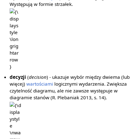
Występują w formie strzałek.
{\displaystyle
\longrightarrow
}
decyzji
(
decision
) - ukazuje wybór między dwiema (lub
więcej)
wartościami
logicznymi wydarzenia. Zwiększa
czytelność diagramu, ale nie zawsze występuje w
diagramie stanów (R. Plebaniak 2013, s. 14).
{\displaystyle
\nwarrow
\nearrow }