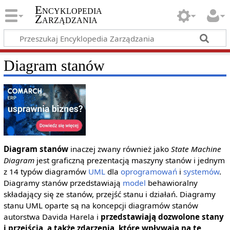
Encyklopedia
Zarządzania
Diagram stanów
Diagram stanów
inaczej zwany również jako
State Machine
Diagram
jest graficzną prezentacją maszyny stanów i jednym
z 14 typów diagramów
UML
dla
oprogramowań
i
systemów
.
Diagramy stanów przedstawiają
model
behawioralny
składający się ze stanów, przejść stanu i działań. Diagramy
stanu UML oparte są na koncepcji diagramów stanów
autorstwa Davida Harela i
przedstawiają dozwolone stany
i przejścia, a także zdarzenia, które wpływają na te