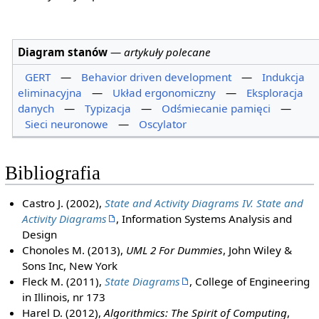
Diagram stanów
—
artykuły polecane
GERT
—
Behavior driven development
—
Indukcja
eliminacyjna
—
Układ ergonomiczny
—
Eksploracja
danych
—
Typizacja
—
Odśmiecanie pamięci
—
Sieci neuronowe
—
Oscylator
Bibliografia
Castro J. (2002),
State and Activity Diagrams IV. State and
Activity Diagrams
, Information Systems Analysis and
Design
Chonoles M. (2013),
UML 2 For Dummies
, John Wiley &
Sons Inc, New York
Fleck M. (2011),
State Diagrams
, College of Engineering
in Illinois, nr 173
Harel D. (2012),
Algorithmics: The Spirit of Computing
,