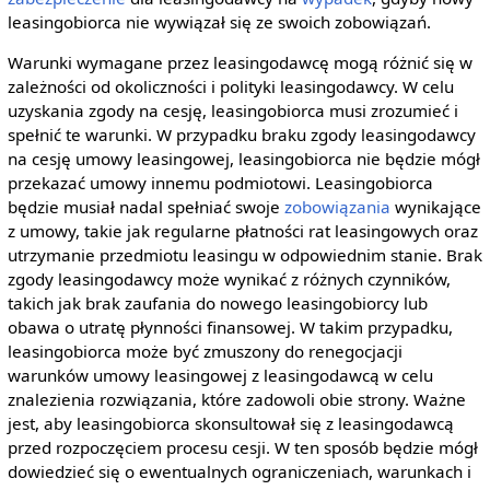
leasingobiorca nie wywiązał się ze swoich zobowiązań.
Warunki wymagane przez leasingodawcę mogą różnić się w
zależności od okoliczności i polityki leasingodawcy. W celu
uzyskania zgody na cesję, leasingobiorca musi zrozumieć i
spełnić te warunki. W przypadku braku zgody leasingodawcy
na cesję umowy leasingowej, leasingobiorca nie będzie mógł
przekazać umowy innemu podmiotowi. Leasingobiorca
będzie musiał nadal spełniać swoje
zobowiązania
wynikające
z umowy, takie jak regularne płatności rat leasingowych oraz
utrzymanie przedmiotu leasingu w odpowiednim stanie. Brak
zgody leasingodawcy może wynikać z różnych czynników,
takich jak brak zaufania do nowego leasingobiorcy lub
obawa o utratę płynności finansowej. W takim przypadku,
leasingobiorca może być zmuszony do renegocjacji
warunków umowy leasingowej z leasingodawcą w celu
znalezienia rozwiązania, które zadowoli obie strony. Ważne
jest, aby leasingobiorca skonsultował się z leasingodawcą
przed rozpoczęciem procesu cesji. W ten sposób będzie mógł
dowiedzieć się o ewentualnych ograniczeniach, warunkach i