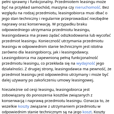
pełni sprawny i funkcjonalny. Przedmiotem leasingu może
być na przykład samochód, maszyna czy
nieruchomość
. Bez
względu na rodzaj przedmiotu, leasingobiorca musi dbać o
jego stan techniczny i regularnie przeprowadzać niezbędne
naprawy oraz konserwację. W przypadku braku
odpowiedniego utrzymania przedmiotu leasingu,
leasingodawca ma prawo żądać odszkodowania lub wycofać
przedmiot leasingu. Konieczność utrzymania przedmiotu
leasingu w odpowiednim stanie technicznym jest istotna
zarówno dla leasingobiorcy, jak i leasingodawcy.
Leasingobiorca ma zapewnioną pełną funkcjonalność
przedmiotu leasingu, co przekłada się na
wydajność
jego
działalności. Z drugiej strony, leasingodawca ma pewność, że
przedmiot leasingu jest odpowiednio utrzymany i może być
dalej używany po zakończeniu umowy leasingowej.
Niezależnie od cesji leasingu, leasingobiorca jest
zobowiązany do ponoszenia kosztów związanych z
konserwacją i naprawą przedmiotu leasingu. Oznacza to, że
wszelkie
koszty
związane z utrzymaniem przedmiotu w
odpowiednim stanie technicznym są na jego
koszt
. Koszty