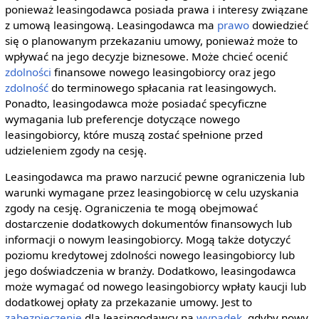
ponieważ leasingodawca posiada prawa i interesy związane
z umową leasingową. Leasingodawca ma
prawo
dowiedzieć
się o planowanym przekazaniu umowy, ponieważ może to
wpływać na jego decyzje biznesowe. Może chcieć ocenić
zdolności
finansowe nowego leasingobiorcy oraz jego
zdolność
do terminowego spłacania rat leasingowych.
Ponadto, leasingodawca może posiadać specyficzne
wymagania lub preferencje dotyczące nowego
leasingobiorcy, które muszą zostać spełnione przed
udzieleniem zgody na cesję.
Leasingodawca ma prawo narzucić pewne ograniczenia lub
warunki wymagane przez leasingobiorcę w celu uzyskania
zgody na cesję. Ograniczenia te mogą obejmować
dostarczenie dodatkowych dokumentów finansowych lub
informacji o nowym leasingobiorcy. Mogą także dotyczyć
poziomu kredytowej zdolności nowego leasingobiorcy lub
jego doświadczenia w branży. Dodatkowo, leasingodawca
może wymagać od nowego leasingobiorcy wpłaty kaucji lub
dodatkowej opłaty za przekazanie umowy. Jest to
zabezpieczenie
dla leasingodawcy na
wypadek
, gdyby nowy