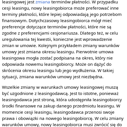
leasingowej jest
zmiana
terminów płatności. W przypadku
cesji leasingu, nowy leasingobiorca może preferować inne
terminy płatności, które lepiej odpowiadają jego potrzebom
finansowym. Dotychczasowy leasingobiorca mógł mieć
preferencje dotyczące terminów płatności, które nie są
zgodne z preferencjami cesjonariusza. Dlatego też, w celu
uregulowania tej kwestii, konieczne jest wprowadzenie
zmian w umowie. Kolejnym przykładem zmiany warunków
umowy jest zmiana okresu leasingu. Pierwotnie umowa
leasingowa mogła zostać podpisana na okres, który nie
odpowiada nowemu leasingobiorcy. Może on dążyć do
skrócenia okresu leasingu lub jego wydłużenia. W takiej
sytuacji, zmiana warunków umowy jest niezbędna.
Wszelkie zmiany w warunkach umowy leasingowej muszą
być uzgodnione z leasingodawcą. Jest to istotne, ponieważ
leasingodawca jest stroną, która udostępniła leasingobiorcy
środki finansowe na zakup danego przedmiotu leasingu. W
momencie cesji leasingu, leasingodawca przenosi swoje
prawa i obowiązki na nowego leasingobiorcę. W celu zmiany
warunków umowy, nowy leasingobiorca musi zwrócić się do