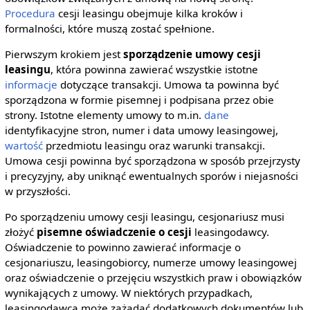
Procedura
cesji leasingu obejmuje kilka kroków i
formalności, które muszą zostać spełnione.
Pierwszym krokiem jest
sporządzenie umowy cesji
leasingu
, która powinna zawierać wszystkie istotne
informacje
dotyczące transakcji. Umowa ta powinna być
sporządzona w formie pisemnej i podpisana przez obie
strony. Istotne elementy umowy to m.in.
dane
identyfikacyjne stron, numer i data umowy leasingowej,
wartość
przedmiotu leasingu oraz warunki transakcji.
Umowa cesji powinna być sporządzona w sposób przejrzysty
i precyzyjny, aby uniknąć ewentualnych sporów i niejasności
w przyszłości.
Po sporządzeniu umowy cesji leasingu, cesjonariusz musi
złożyć
pisemne oświadczenie o cesji
leasingodawcy.
Oświadczenie to powinno zawierać informacje o
cesjonariuszu, leasingobiorcy, numerze umowy leasingowej
oraz oświadczenie o przejęciu wszystkich praw i obowiązków
wynikających z umowy. W niektórych przypadkach,
leasingodawca może zażądać dodatkowych dokumentów lub