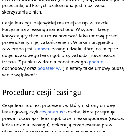
przesłanki, od których uzależniona jest możliwość
skorzystania z nich.
Cesja leasingu najczęściej ma miejsce np. w trakcie
korzystania z leasingu samochodu. W sytuacji kiedy
korzystający chce lub musi przerwać taką umowę przed
przewidzianym jej zakończeniem. W takim przypadku
zawierana jest
umowa
leasingu dzięki której na miejsce
dotychczasowego leasingobiorcy wchodzi nowa osoba
trzecia. Z punktu widzenia podatkowego (
podatek
dochodowy oraz
podatek VAT
) niestety takie umowy budzą
wiele wątpliwości.
Procedura cesji leasingu
Cesja leasingu jest procesem, w którym strony umowy
leasingowej, czyli
cesjonariusz
(osoba, która przejmuje
prawa i obowiązki leasingobiorcy) i leasingodawca (osoba,
która udziela leasingu), dokonują przeniesienia praw i
obowiązków związanych z umową na nową stronę.