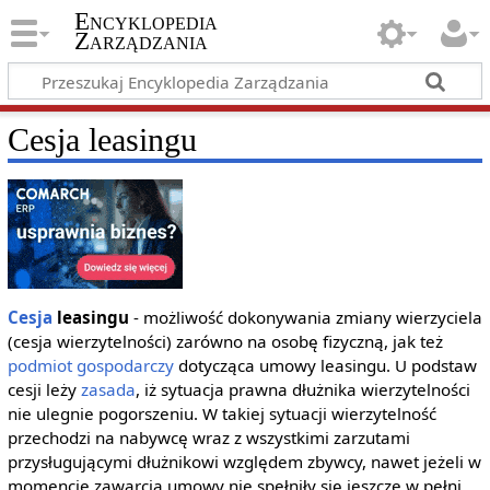
Encyklopedia
Zarządzania
Cesja leasingu
Cesja
leasingu
- możliwość dokonywania zmiany wierzyciela
(cesja wierzytelności) zarówno na osobę fizyczną, jak też
podmiot gospodarczy
dotycząca umowy leasingu. U podstaw
cesji leży
zasada
, iż sytuacja prawna dłużnika wierzytelności
nie ulegnie pogorszeniu. W takiej sytuacji wierzytelność
przechodzi na nabywcę wraz z wszystkimi zarzutami
przysługującymi dłużnikowi względem zbywcy, nawet jeżeli w
momencie zawarcia umowy nie spełniły się jeszcze w pełni