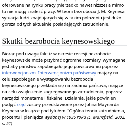
oferowane na rynku pracy (nierzadko nawet niższe) a mimo
to nie mogą znaleźć pracy. W teorii bezrobocia J. M. Keynesa
sytuacja ludzi znajdujących się w takim położeniu jest dużo
gorsza od tych aktualnie posiadających zatrudnienie.
Skutki bezrobocia keynesowskiego
Biorąc pod uwagę fakt iż w okresie recesji bezrobocie
keynesowskie może przybrać ogromne rozmiary, wymagane
jest aby państwo zapobiegało jego powstawaniu poprzez
interwencjonizm
.
Interwencjonizm państwowy
mający na
celu zapobieganie występowaniu bezrobocia
keynesowskiego przekłada się na zadania państwa, mające
na celu zwiększenie zagregowanego zatrudnienia, poprzez
narządzi monetarne i fiskalne. Działania, jakie powinien
podjąć
rząd
zostały przedstawione przez Johna Maynarda
Keynesa w książce pod tytułem "'Ogólna teoria zatrudnienia,
procentu i pieniądza
wydanej w 1936 roku (E. Mansfield, 2002,
s. 51)