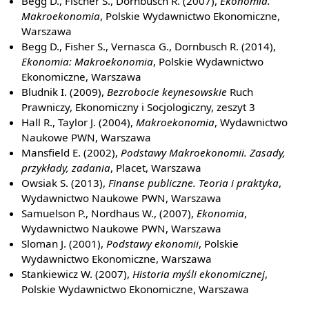
Begg D., Fischer S., Dornbusch R. (2007),
Ekonomia.
Makroekonomia
, Polskie Wydawnictwo Ekonomiczne,
Warszawa
Begg D., Fisher S., Vernasca G., Dornbusch R. (2014),
Ekonomia: Makroekonomia
, Polskie Wydawnictwo
Ekonomiczne, Warszawa
Bludnik I. (2009),
Bezrobocie keynesowskie
Ruch
Prawniczy, Ekonomiczny i Socjologiczny, zeszyt 3
Hall R., Taylor J. (2004),
Makroekonomia
, Wydawnictwo
Naukowe PWN, Warszawa
Mansfield E. (2002),
Podstawy Makroekonomii. Zasady,
przykłady, zadania
, Placet, Warszawa
Owsiak S. (2013),
Finanse publiczne. Teoria i praktyka
,
Wydawnictwo Naukowe PWN, Warszawa
Samuelson P., Nordhaus W., (2007),
Ekonomia
,
Wydawnictwo Naukowe PWN, Warszawa
Sloman J. (2001),
Podstawy ekonomii
, Polskie
Wydawnictwo Ekonomiczne, Warszawa
Stankiewicz W. (2007),
Historia myśli ekonomicznej
,
Polskie Wydawnictwo Ekonomiczne, Warszawa