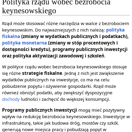
Polityka rządu wobec bezrobocia
keynesowskiego
Rząd może stosować różne narzędzia w walce z bezrobociem
keynesowskim. Do najważniejszych z nich należą:
polityka
fiskalna
(zmiany w wydatkach publicznych i podatkach),
polityka monetarna
(zmiany w stóp procentowych i
dostępności kredytu), programy publicznych inwestycji
oraz polityka aktywizacji zawodowej i szkoleń
.
W polityce rządu wobec bezrobocia keynesowskiego stosuje
się różne
strategie fiskalne
. Jedną z nich jest zwiększenie
wydatków publicznych na inwestycje, co ma na celu
pobudzenie popytu i ożywienie gospodarki. Rząd może
również obniżyć podatki, aby zwiększyć dyspozycyjne
dochody
ludności i zachęcić do większej konsumpcji.
Programy publicznych inwestycji
mogą mieć pozytywny
wpływ na redukcję bezrobocia keynesowskiego. Inwestycje w
infrastrukturę, takie jak budowa dróg, mostów czy szkół,
generują nowe miejsca pracy i pobudzają popyt w