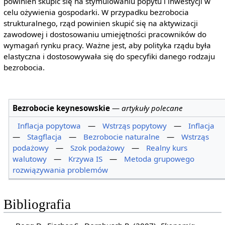
powinien skupić się na stymulowaniu popytu i inwestycji w
celu ożywienia gospodarki. W przypadku bezrobocia
strukturalnego, rząd powinien skupić się na aktywizacji
zawodowej i dostosowaniu umiejętności pracowników do
wymagań rynku pracy. Ważne jest, aby polityka rządu była
elastyczna i dostosowywała się do specyfiki danego rodzaju
bezrobocia.
Bezrobocie keynesowskie
—
artykuły polecane
Inflacja popytowa
—
Wstrząs popytowy
—
Inflacja
—
Stagflacja
—
Bezrobocie naturalne
—
Wstrząs
podażowy
—
Szok podażowy
—
Realny kurs
walutowy
—
Krzywa IS
—
Metoda grupowego
rozwiązywania problemów
Bibliografia