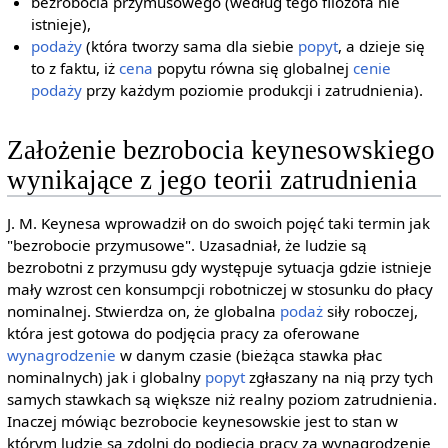
bezrobocia przymusowego (według tego filozofa nie
istnieje),
podaży
(która tworzy sama dla siebie
popyt
, a dzieje się
to z faktu, iż
cena
popytu równa się globalnej
cenie
podaży
przy każdym poziomie produkcji i zatrudnienia).
Założenie bezrobocia keynesowskiego
wynikające z jego teorii zatrudnienia
J. M. Keynesa wprowadził on do swoich pojęć taki termin jak
"bezrobocie przymusowe". Uzasadniał, że ludzie są
bezrobotni z przymusu gdy występuje sytuacja gdzie istnieje
mały wzrost cen konsumpcji robotniczej w stosunku do płacy
nominalnej. Stwierdza on, że globalna
podaż
siły roboczej,
która jest gotowa do podjęcia pracy za oferowane
wynagrodzenie
w danym czasie (bieżąca stawka płac
nominalnych) jak i globalny
popyt
zgłaszany na nią przy tych
samych stawkach są większe niż realny poziom zatrudnienia.
Inaczej mówiąc bezrobocie keynesowskie jest to stan w
którym ludzie są zdolni do podjęcia pracy za wynagrodzenie