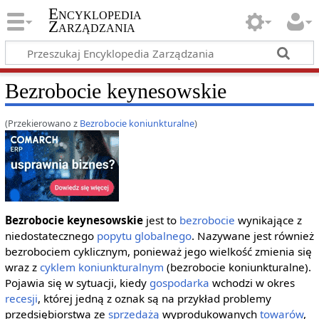
Encyklopedia
Zarządzania
Bezrobocie keynesowskie
(Przekierowano z
Bezrobocie koniunkturalne
)
Bezrobocie keynesowskie
jest to
bezrobocie
wynikające z
niedostatecznego
popytu globalnego
. Nazywane jest również
bezrobociem cyklicznym, ponieważ jego wielkość zmienia się
wraz z
cyklem koniunkturalnym
(bezrobocie koniunkturalne).
Pojawia się w sytuacji, kiedy
gospodarka
wchodzi w okres
recesji
, której jedną z oznak są na przykład problemy
przedsiębiorstwa ze
sprzedażą
wyprodukowanych
towarów
,