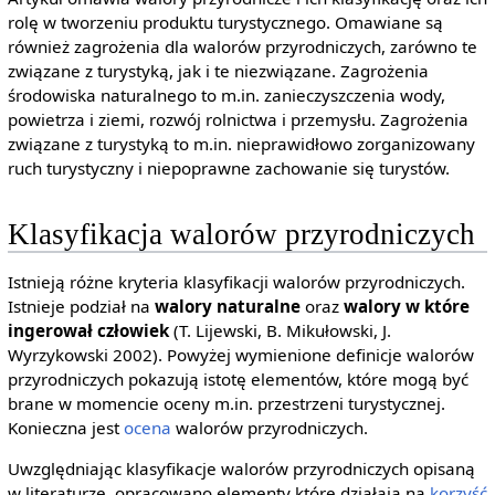
rolę w tworzeniu produktu turystycznego. Omawiane są
również zagrożenia dla walorów przyrodniczych, zarówno te
związane z turystyką, jak i te niezwiązane. Zagrożenia
środowiska naturalnego to m.in. zanieczyszczenia wody,
powietrza i ziemi, rozwój rolnictwa i przemysłu. Zagrożenia
związane z turystyką to m.in. nieprawidłowo zorganizowany
ruch turystyczny i niepoprawne zachowanie się turystów.
Klasyfikacja walorów przyrodniczych
Istnieją różne kryteria klasyfikacji walorów przyrodniczych.
Istnieje podział na
walory naturalne
oraz
walory w które
ingerował człowiek
(T. Lijewski, B. Mikułowski, J.
Wyrzykowski 2002). Powyżej wymienione definicje walorów
przyrodniczych pokazują istotę elementów, które mogą być
brane w momencie oceny m.in. przestrzeni turystycznej.
Konieczna jest
ocena
walorów przyrodniczych.
Uwzględniając klasyfikacje walorów przyrodniczych opisaną
w literaturze, opracowano elementy które działają na
korzyść