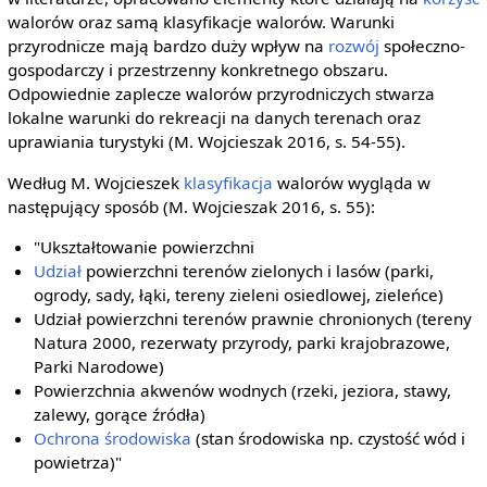
walorów oraz samą klasyfikacje walorów. Warunki
przyrodnicze mają bardzo duży wpływ na
rozwój
społeczno-
gospodarczy i przestrzenny konkretnego obszaru.
Odpowiednie zaplecze walorów przyrodniczych stwarza
lokalne warunki do rekreacji na danych terenach oraz
uprawiania turystyki (M. Wojcieszak 2016, s. 54-55).
Według M. Wojcieszek
klasyfikacja
walorów wygląda w
następujący sposób (M. Wojcieszak 2016, s. 55):
"Ukształtowanie powierzchni
Udział
powierzchni terenów zielonych i lasów (parki,
ogrody, sady, łąki, tereny zieleni osiedlowej, zieleńce)
Udział powierzchni terenów prawnie chronionych (tereny
Natura 2000, rezerwaty przyrody, parki krajobrazowe,
Parki Narodowe)
Powierzchnia akwenów wodnych (rzeki, jeziora, stawy,
zalewy, gorące źródła)
Ochrona środowiska
(stan środowiska np. czystość wód i
powietrza)"