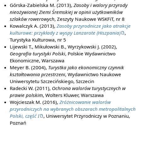
Górska-Zabielska M. (2013),
Zasoby i walory przyrody
nieożywionej Ziemi Śremskiej w opinii użytkowników
szlaków rowerowych
, Zeszyty Naukowe WSKFiT, nr 8
Kowalczyk A. (2013),
Zasoby przyrodnicze jako atrakcje
kulturowe: przykłady z wyspy Lanzarote (Hiszpania)
,
Turystyka Kulturowa, nr 5
Lijewski T., Mikułowski B., Wyrzykowski J. (2002),
Geografia turystyki Polski
, Polskie Wydawnictwo
Ekonomiczne, Warszawa
Meyer B. (2004),
Turystka jako ekonomiczny czynnik
kształtowania przestrzeni
, Wydawnictwo Naukowe
Uniwersytetu Szczecińskiego, Szczecin
Radecki W. (2011),
Ochrona walorów turystycznych w
prawie polskim
, Wolters Kluwer, Warszawa
Wojcieszak M. (2016),
Zróżnicowanie walorów
przyrodniczych na wybranych obszarach metropolitalnych
Polski, część I
, Uniwersytet Przyrodniczy w Poznaniu,
Poznań