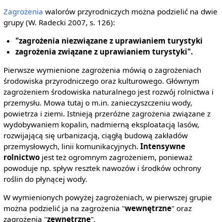
Zagrożenia
walorów przyrodniczych można podzielić na dwie
grupy (W. Radecki 2007, s. 126):
"zagrożenia niezwiązane z uprawianiem turystyki
zagrożenia związane z uprawianiem turystyki".
Pierwsze wymienione zagrożenia mówią o zagrożeniach
środowiska przyrodniczego oraz kulturowego. Głównym
zagrożeniem środowiska naturalnego jest rozwój rolnictwa i
przemysłu. Mowa tutaj o m.in. zanieczyszczeniu wody,
powietrza i ziemi. Istnieją przeróżne zagrożenia związane z
wydobywaniem kopalin, nadmierną eksploatacją lasów,
rozwijającą się urbanizacją, ciągłą budową zakładów
przemysłowych, linii komunikacyjnych.
Intensywne
rolnictwo
jest też ogromnym zagrożeniem, ponieważ
powoduje np. spływ resztek nawozów i środków ochrony
roślin do płynącej wody.
W wymienionych powyżej zagrożeniach, w pierwszej grupie
można podzielić ja na zagrożenia "
wewnętrzne
" oraz
zagrożenia "
zewnętrzne
".