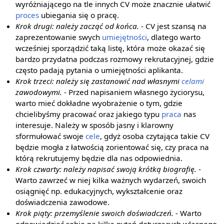
wyróżniającego na tle innych CV może znacznie ułatwić
proces
ubiegania się o pracę.
Krok drugi: należy zacząć od końca.
- CV jest szansą na
zaprezentowanie swych
umiejętności
, dlatego warto
wcześniej sporządzić taką listę, która może okazać się
bardzo przydatna podczas rozmowy rekrutacyjnej, gdzie
często padają pytania o umiejętności aplikanta.
Krok trzeci: należy się zastanowić nad własnymi
celami
zawodowymi.
- Przed napisaniem własnego życiorysu,
warto mieć dokładne wyobrażenie o tym, gdzie
chcielibyśmy pracować oraz jakiego typu
praca
nas
interesuje. Należy w sposób jasny i klarowny
sformułować swoje
cele
, gdyż osoba czytająca takie CV
będzie mogła z łatwością zorientować się, czy praca na
którą rekrutujemy będzie dla nas odpowiednia.
Krok czwarty: należy napisać swoją krótką biografię.
-
Warto zawrzeć w niej kilka ważnych wydarzeń, swoich
osiągnięć np. edukacyjnych, wykształcenie oraz
doświadczenia zawodowe.
Krok piąty: przemyślenie swoich doświadczeń.
- Warto