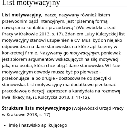
List motywacyjny
List motywacyjny
, inaczej nazywany również listem
przewodnim bądź intencyjnym, jest "pisemną formą
nawiązania kontaktu z pracodawcą" (Wojewódzki Urząd
Pracy w Krakowie 2013, s. 17). Zdaniem Luizy Kulczyckiej list
motywacyjny stanowi uzupełnienie CV. Musi być on niejako
odpowiedzią na dane stanowisko, na które aplikujemy w
konkretnej firmie. Nazywamy go
motywacyjnym
, ponieważ
jest zbiorem argumentów wskazujących na siłę motywacji,
jaką ma osoba, która chce objąć dane stanowisko. W liście
motywacyjnym dowody muszą być po pierwsze -
przekonujące, a po drugie - dostosowane do specyfiki
stanowiska. List motywacyjny ma dodatkowo przekonać
pracodawcę o decyzji zaproszenia kandydata na rozmowę
kwalifikacyjną. (L Kulczycka 2013, s. 11-12).
Struktura listu motywacyjnego
(Wojewódzki Urząd Pracy
w Krakowie 2013, s. 17):
imię i nazwisko aplikującego