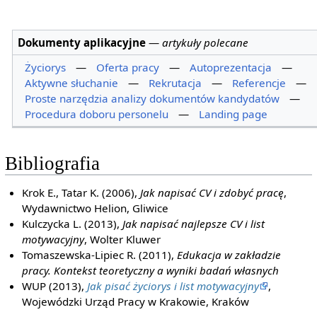
Dokumenty aplikacyjne
—
artykuły polecane
Życiorys
—
Oferta pracy
—
Autoprezentacja
—
Aktywne słuchanie
—
Rekrutacja
—
Referencje
—
Proste narzędzia analizy dokumentów kandydatów
—
Procedura doboru personelu
—
Landing page
Bibliografia
Krok E., Tatar K. (2006),
Jak napisać CV i zdobyć pracę
,
Wydawnictwo Helion, Gliwice
Kulczycka L. (2013),
Jak napisać najlepsze CV i list
motywacyjny
, Wolter Kluwer
Tomaszewska-Lipiec R. (2011),
Edukacja w zakładzie
pracy. Kontekst teoretyczny a wyniki badań własnych
WUP (2013),
Jak pisać życiorys i list motywacyjny
,
Wojewódzki Urząd Pracy w Krakowie, Kraków