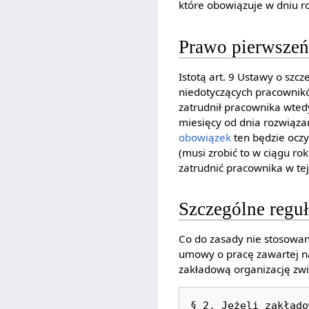
które obowiązuje w dniu r
Prawo pierwszeń
Istotą art. 9 Ustawy o sz
niedotyczących pracownikó
zatrudnił pracownika wted
miesięcy od dnia rozwiąza
obowiązek
ten będzie oczy
(musi zrobić to w ciągu r
zatrudnić pracownika w t
Szczególne regu
Co do zasady nie stosowan
umowy o pracę zawartej n
zakładową organizację zw
§ 2. Jeżeli zakłado