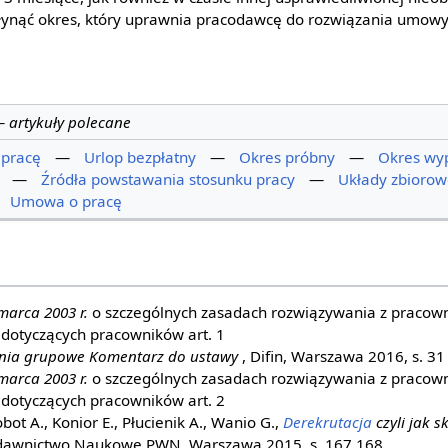
płynąć okres, który uprawnia pracodawcę do rozwiązania umowy
—
artykuły polecane
 pracę
—
Urlop bezpłatny
—
Okres próbny
—
Okres wy
—
Źródła powstawania stosunku pracy
—
Układy zbiorow
Umowa o pracę
marca 2003 r.
o szczególnych zasadach rozwiązywania z pracow
edotyczących pracowników art. 1
nia grupowe Komentarz do ustawy
, Difin, Warszawa 2016, s. 31
marca 2003 r.
o szczególnych zasadach rozwiązywania z pracow
edotyczących pracowników art. 2
ot A., Konior E., Płucienik A., Wanio G.,
Derekrutacja
czyli jak s
dawnictwo Naukowe PWN, Warszawa 2015, s. 167,168