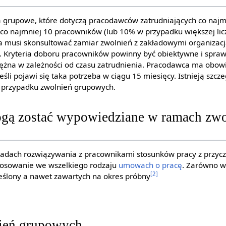
a grupowe, które dotyczą pracodawców zatrudniających co najm
co najmniej 10 pracowników (lub 10% w przypadku większej li
a musi skonsultować zamiar zwolnień z zakładowymi organizac
. Kryteria doboru pracowników powinny być obiektywne i spra
ężna w zależności od czasu zatrudnienia. Pracodawca ma obow
śli pojawi się taka potrzeba w ciągu 15 miesięcy. Istnieją szcz
 przypadku zwolnień grupowych.
gą zostać wypowiedziane w ramach zwo
sadach rozwiązywania z pracownikami stosunków pracy z przycz
tosowanie we wszelkiego rodzaju
umowach o pracę
. Zarówno w
[2]
kreślony a nawet zawartych na okres próbny
ień grupowych