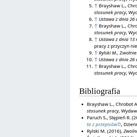
↑
Brayshaw L., Chrob
stosunek pracy
, Wy
↑
Ustawa z dnia 26 
↑
Brayshaw L., Chrob
stosunek pracy
, Wy
↑
Ustawa z dnia 13 
pracy z przyczyn ni
↑
Rylski M.,
Zwolnie
↑
Ustawa z dnia 26 
↑
Brayshaw L., Chrob
stosunek pracy
, Wy
Bibliografia
Brayshaw L., Chrobot A.
stosunek pracy
, Wydaw
Paruch S., Stępień R. (
to z przepisów
, Dzien
Rylski M. (2016),
Zwoln