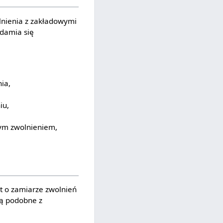
nienia z zakładowymi
adamia się
ia,
iu,
wym zwolnieniem,
t o zamiarze zwolnień
są podobne z