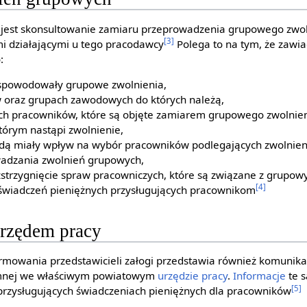
est skonsultowanie zamiaru przeprowadzenia grupowego zwol
[3]
i działającymi u tego pracodawcy
Polega to na tym, że zawi
:
 spowodowały grupowe zwolnienia,
w oraz grupach zawodowych do których należą,
h pracowników, które są objęte zamiarem grupowego zwolnien
tórym nastąpi zwolnienie,
będą miały wpływ na wybór pracowników podlegających zwolnien
wadzania zwolnień grupowych,
zstrzygnięcie spraw pracowniczych, które są związane z grupo
[4]
 świadczeń pieniężnych przysługujących pracownikom
rzędem pracy
rmowania przedstawicieli załogi przedstawia również komunika
emnej we właściwym powiatowym
urzędzie pracy
.
Informacje
te 
[5]
przysługujących świadczeniach pieniężnych dla pracowników