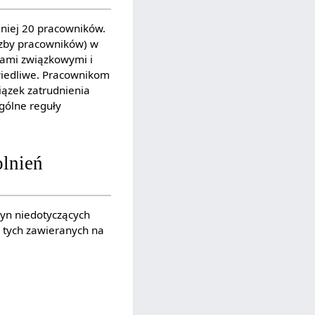
niej 20 pracowników.
czby pracowników) w
jami związkowymi i
wiedliwe. Pracownikom
iązek zatrudnienia
ególne reguły
lnień
yn niedotyczących
 tych zawieranych na