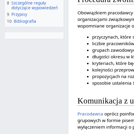
8
Szczególne reguły
dotyczące wypowiedzeń
Obowiązkiem pracodawcy j
9
Przypisy
organizacjami związkowym
10
Bibliografia
wspomniane organizacje o
przyczynach, które
liczbie pracownikó
grupach zawodowyc
długości okresu w k
kryteriach, które 
kolejności przepro
propozycjach na ro
sposobie ustalenia
Komunikacja z u
Pracodawca
oprócz poinfo
grupowych w formie pis
wyłączeniem informacji o 