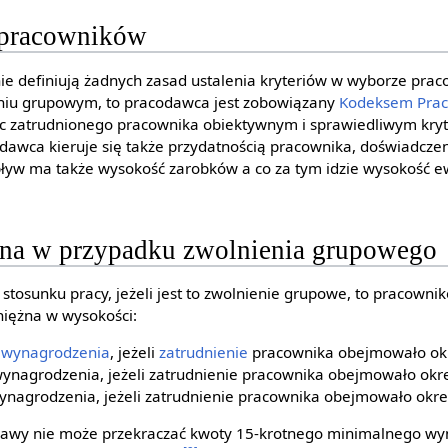
 pracowników
ie definiują żadnych zasad ustalenia kryteriów w wyborze pra
eniu grupowym, to pracodawca jest zobowiązany
Kodeksem Pra
ec zatrudnionego pracownika obiektywnym i sprawiedliwym kry
dawca kieruje się także przydatnością pracownika, doświadc
pływ ma także wysokość zarobków a co za tym idzie wysokość e
na w przypadku zwolnienia grupowego
stosunku pracy, jeżeli jest to zwolnienie grupowe, to pracowni
iężna w wysokości:
o
wynagrodzenia
, jeżeli
zatrudnienie
pracownika obejmowało okres
nagrodzenia, jeżeli zatrudnienie pracownika obejmowało okres
ynagrodzenia, jeżeli zatrudnienie pracownika obejmowało okres
rawy nie może przekraczać kwoty 15-krotnego minimalnego wy