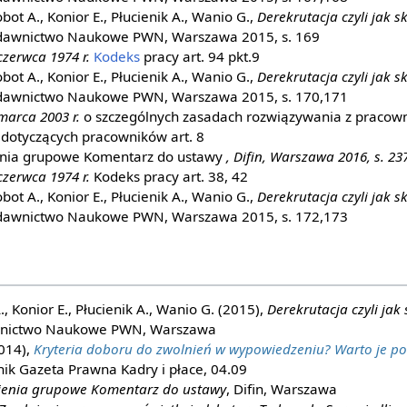
ot A., Konior E., Płucienik A., Wanio G.,
Derekrutacja czyli jak 
dawnictwo Naukowe PWN, Warszawa 2015, s. 169
czerwca 1974 r.
Kodeks
pracy art. 94 pkt.9
ot A., Konior E., Płucienik A., Wanio G.,
Derekrutacja czyli jak 
dawnictwo Naukowe PWN, Warszawa 2015, s. 170,171
marca 2003 r.
o szczególnych zasadach rozwiązywania z pracow
edotyczących pracowników art. 8
nia grupowe Komentarz do ustawy
, Difin, Warszawa 2016, s. 23
czerwca 1974 r.
Kodeks pracy art. 38, 42
ot A., Konior E., Płucienik A., Wanio G.,
Derekrutacja czyli jak 
dawnictwo Naukowe PWN, Warszawa 2015, s. 172,173
, Konior E., Płucienik A., Wanio G. (2015),
Derekrutacja czyli jak
nictwo Naukowe PWN, Warszawa
2014),
Kryteria doboru do zwolnień w wypowiedzeniu? Warto je po
nik Gazeta Prawna Kadry i płace, 04.09
ienia grupowe Komentarz do ustawy
, Difin, Warszawa