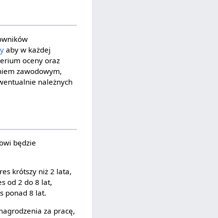
cowników
cy
aby w każdej
terium oceny oraz
zeniem zawodowym,
wentualnie należnych
kowi będzie
 krótszy niż 2 lata,
 od 2 do 8 lat,
 ponad 8 lat.
nagrodzenia za pracę,