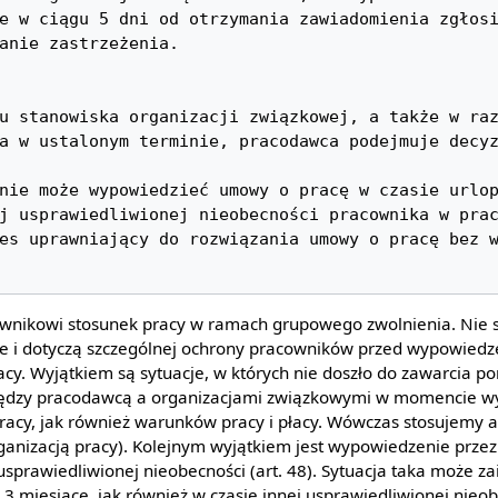
e w ciągu 5 dni od otrzymania zawiadomienia zgłosi
anie zastrzeżenia.

u stanowiska organizacji związkowej, a także w raz
a w ustalonym terminie, pracodawca podejmuje decyz
nie może wypowiedzieć umowy o pracę w czasie urlop
j usprawiedliwionej nieobecności pracownika w prac
wnikowi stosunek pracy w ramach grupowego zwolnienia. Nie 
ne i dotyczą szczególnej ochrony pracowników przed wypowied
cy. Wyjątkiem są sytuacje, w których nie doszło do zawarcia p
ędzy pracodawcą a organizacjami związkowymi w momencie w
cy, jak również warunków pracy i płacy. Wówczas stosujemy ar
rganizacją pracy). Kolejnym wyjątkiem jest wypowiedzenie prz
sprawiedliwionej nieobecności (art. 48). Sytuacja taka może zai
 3 miesiące, jak również w czasie innej usprawiedliwionej nie