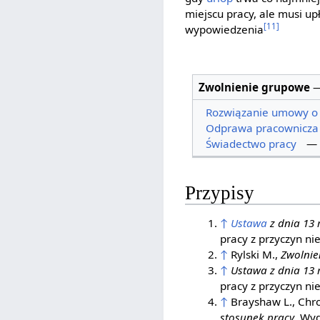
miejscu pracy, ale musi u
[11]
wypowiedzenia
Zwolnienie grupowe
Rozwiązanie umowy o
Odprawa pracownicza
Świadectwo pracy
—
Przypisy
↑
Ustawa
z dnia 13 
pracy z przyczyn ni
↑
Rylski M.,
Zwolnie
↑
Ustawa z dnia 13 
pracy z przyczyn ni
↑
Brayshaw L., Chrob
stosunek pracy
, Wy