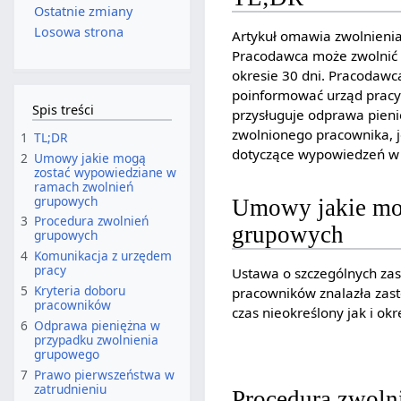
Ostatnie zmiany
Losowa strona
Artykuł omawia zwolnieni
Pracodawca może zwolnić 
okresie 30 dni. Pracodawc
poinformować urząd pracy
Spis treści
przysługuje odprawa pieni
zwolnionego pracownika, je
1
TL;DR
dotyczące wypowiedzeń w
2
Umowy jakie mogą
zostać wypowiedziane w
ramach zwolnień
grupowych
Umowy jakie mo
3
Procedura zwolnień
grupowych
grupowych
4
Komunikacja z urzędem
pracy
Ustawa o szczególnych za
5
Kryteria doboru
pracowników znalazła zas
pracowników
czas nieokreślony jak i o
6
Odprawa pieniężna w
przypadku zwolnienia
grupowego
7
Prawo pierwszeństwa w
zatrudnieniu
Procedura zwoln