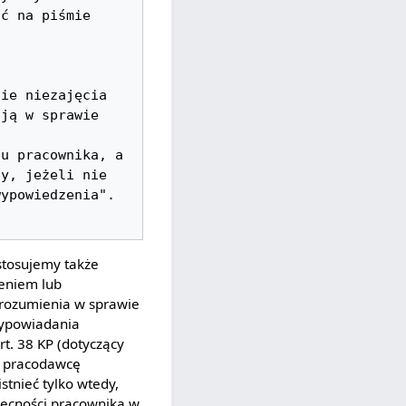
ć na piśmie 
ie niezajęcia 
ją w sprawie 
u pracownika, a 
y, jeżeli nie 
upłynął jeszcze okres uprawniający do rozwiązania umowy o pracę bez wypowiedzenia". 
stosujemy także
zeniem lub
orozumienia w sprawie
ypowiadania
t. 38 KP (dotyczący
ez pracodawcę
stnieć tylko wtedy,
obecności pracownika w