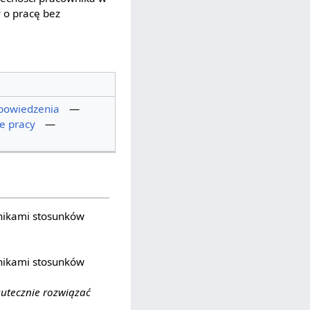
 o pracę bez
powiedzenia
—
e pracy
—
nikami stosunków
nikami stosunków
kutecznie rozwiązać