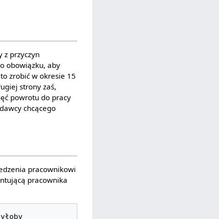
y z przyczyn
go obowiązku, aby
to zrobić w okresie 15
giej strony zaś,
hęć powrotu do pracy
codawcy chcącego
wiedzenia pracownikowi
entującą pracownika
yłoby 