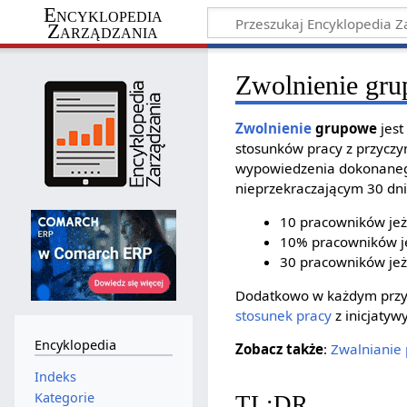
Encyklopedia
Zarządzania
Zwolnienie gr
Zwolnienie
grupowe
jest
stosunków pracy z przyczy
wypowiedzenia dokonanego
nieprzekraczającym 30 dni
10 pracowników jeż
10% pracowników je
30 pracowników jeże
Dodatkowo w każdym przyp
stosunek pracy
z inicjaty
Encyklopedia
Zobacz także
:
Zwalnianie
Indeks
Kategorie
TL;DR