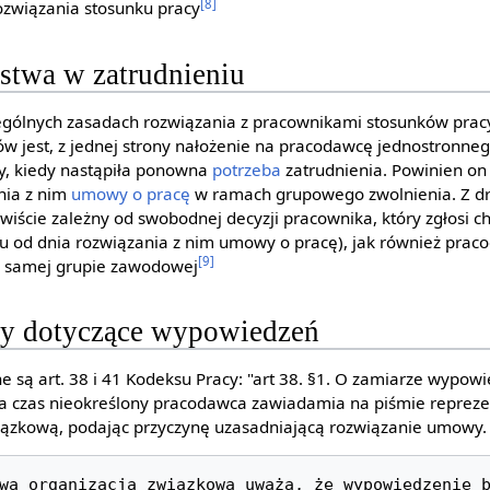
[8]
ozwiązania stosunku pracy
stwa w zatrudnieniu
czególnych zasadach rozwiązania z pracownikami stosunków prac
w jest, z jednej strony nałożenie na pracodawcę jednostronne
y, kiedy nastąpiła ponowna
potrzeba
zatrudnienia. Powinien on 
nia z nim
umowy o pracę
w ramach grupowego zwolnienia. Z dru
wiście zależny od swobodnej decyzji pracownika, który zgłosi c
oku od dnia rozwiązania z nim umowy o pracę), jak również pra
[9]
ej samej grupie zawodowej
ły dotyczące wypowiedzeń
e są art. 38 i 41 Kodeksu Pracy: "art 38. §1. O zamiarze wypo
a czas nieokreślony pracodawca zawiadamia na piśmie reprez
iązkową, podając przyczynę uzasadniającą rozwiązanie umowy.
wa organizacja związkowa uważa, że wypowiedzenie b