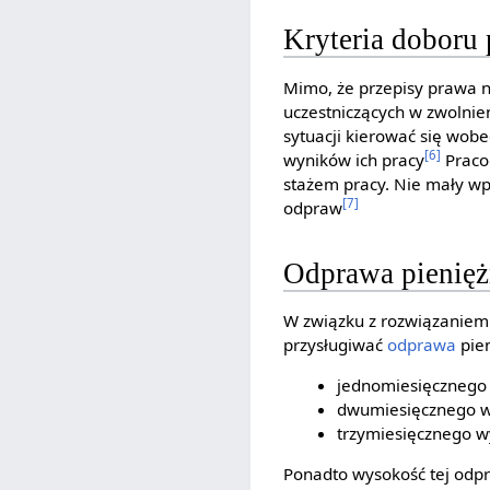
Kryteria doboru
Mimo, że przepisy prawa n
uczestniczących w zwolni
sytuacji kierować się wob
[6]
wyników ich pracy
Praco
stażem pracy. Nie mały w
[7]
odpraw
Odprawa pienięż
W związku z rozwiązaniem 
przysługiwać
odprawa
pien
jednomiesięczneg
dwumiesięcznego wy
trzymiesięcznego w
Ponadto wysokość tej odp