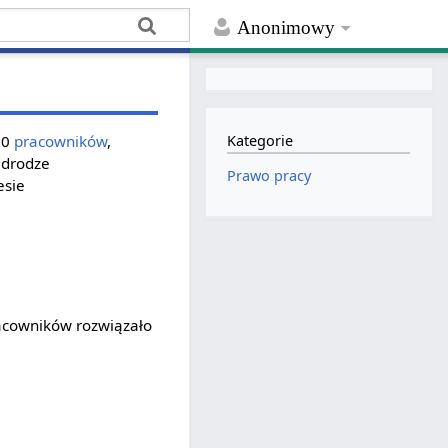
Anonimowy
 20
pracowników
,
Kategorie
 drodze
Prawo pracy
esie
acowników rozwiązało