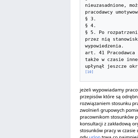
nieuzasadnione, moż
pracodawcy umotywow
§ 3.

§ 4.

§ 5. Po rozpatrzeni
przez nią stanowisk
wypowiedzenia.

art. 41 Pracodawca 
także w czasie inne
[10]
jeżeli wypowiadamy praco
przepisów które są odręb
rozwiązaniem stosunku pra
zwolnień grupowych pomi
pracownikom stosunków pra
konsultacji z zakładową o
stosunków pracy w czasie u
gdy
urlop
trwa co najmniej