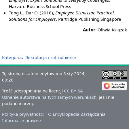
Harvard Business School Press
Teng L., Dar O. (2018),
Employee Dismissal: Practical
Solutions for Employers
, Partridge Publishing Singapore
Autor:
Oliwia Książek
Kategoria
:
Rekrutacja i zatrudnienie
Tę stronę ostatnio edytowano 5 sty 2024,
00:20.
Treść udostępniana na licencji
CC BY-SA
Uznanie autorstwa na tych samych warunkach
, jeśli nie
podano inaczej.
Polityka prywatności
O Encyklopedia Zarządzania
Informacje prawne