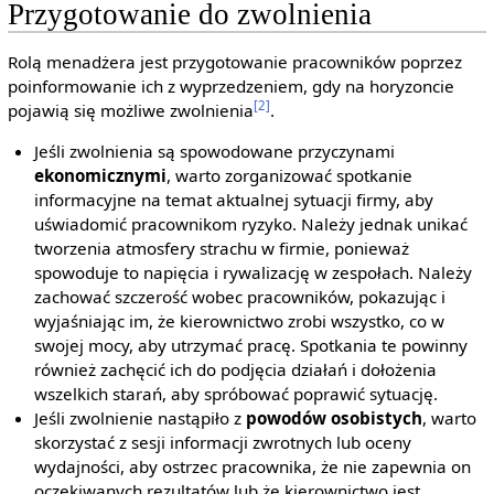
Przygotowanie do zwolnienia
Rolą menadżera jest przygotowanie pracowników poprzez
poinformowanie ich z wyprzedzeniem, gdy na horyzoncie
[2]
pojawią się możliwe zwolnienia
.
Jeśli zwolnienia są spowodowane przyczynami
ekonomicznymi
, warto zorganizować spotkanie
informacyjne na temat aktualnej sytuacji firmy, aby
uświadomić pracownikom ryzyko. Należy jednak unikać
tworzenia atmosfery strachu w firmie, ponieważ
spowoduje to napięcia i rywalizację w zespołach. Należy
zachować szczerość wobec pracowników, pokazując i
wyjaśniając im, że kierownictwo zrobi wszystko, co w
swojej mocy, aby utrzymać pracę. Spotkania te powinny
również zachęcić ich do podjęcia działań i dołożenia
wszelkich starań, aby spróbować poprawić sytuację.
Jeśli zwolnienie nastąpiło z
powodów osobistych
, warto
skorzystać z sesji informacji zwrotnych lub oceny
wydajności, aby ostrzec pracownika, że nie zapewnia on
oczekiwanych rezultatów lub że kierownictwo jest