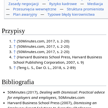
Zasady negocjacji
—
Ryzyko kadrowe
—
Mediacja
—
Przesunięcia wewnętrzne
—
Struktura promienista
—
Plan awaryjny
—
Typowe błędy kierownictwa
Przypisy
↑
(50Minutes.com, 2017, s. 2-20)
↑
(50Minutes.com, 2017, s. 2-20)
↑
(50Minutes.com, 2017, s. 2-20)
↑
(Harvard Business School Press, Harvard Business
School Publishing Corporation, 2007, s. 9)
↑
(Teng L. S., Dar O. L., 2018, s. 2-89)
Bibliografia
50Minutes (2017),
Dealing with Dismissal: Practical advice
for employers and employees
, 50Minutes.com
Harvard Business School Press (2007),
Dismissing an
Employee: Expert Solutions to Everyday Challenges
,