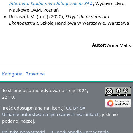
Internetu. Studia metodologiczne nr 34
, Wydawnictwo
Naukowe UAM, Poznań
Rubaszek M. (red.) (2020),
Skrypt do przedmiotu
Ekonometria I
, Szkoła Handlowa w Warszawie, Warszawa
Autor:
Anna Malik
Kategoria
:
Zmienna
Tę stronę ostatnio edytowano 4 sty 2024,
23:10.
Treść udostępniana na licencji
CC BY-SA
Uznanie autorstwa na tych samych warunkach
, jeśli nie
podano inaczej.
Polityka prywatności
O Encyklopedia Zarządzania