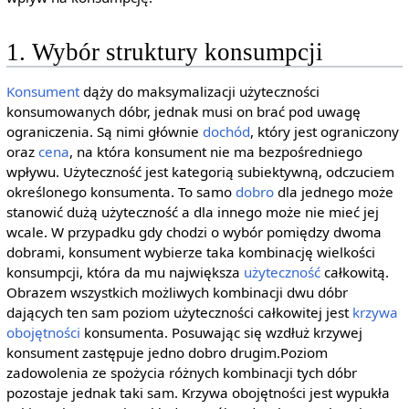
1. Wybór struktury konsumpcji
Konsument
dąży do maksymalizacji użyteczności
konsumowanych dóbr, jednak musi on brać pod uwagę
ograniczenia. Są nimi głównie
dochód
, który jest ograniczony
oraz
cena
, na która konsument nie ma bezpośredniego
wpływu. Użyteczność jest kategorią subiektywną, odczuciem
określonego konsumenta. To samo
dobro
dla jednego może
stanowić dużą użyteczność a dla innego może nie mieć jej
wcale. W przypadku gdy chodzi o wybór pomiędzy dwoma
dobrami, konsument wybierze taka kombinację wielkości
konsumpcji, która da mu największa
użyteczność
całkowitą.
Obrazem wszystkich możliwych kombinacji dwu dóbr
dających ten sam poziom użyteczności całkowitej jest
krzywa
obojętności
konsumenta. Posuwając się wzdłuż krzywej
konsument zastępuje jedno dobro drugim.Poziom
zadowolenia ze spożycia różnych kombinacji tych dóbr
pozostaje jednak taki sam. Krzywa obojętności jest wypukła