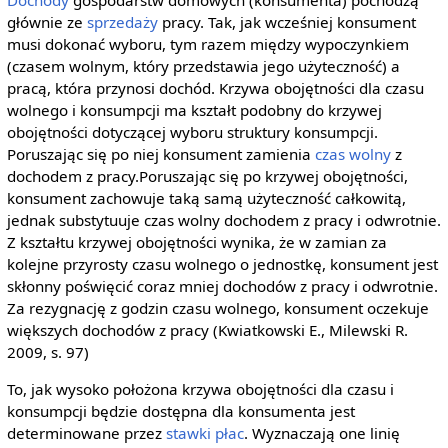
głównie ze
sprzedaży
pracy. Tak, jak wcześniej konsument
musi dokonać wyboru, tym razem między wypoczynkiem
(czasem wolnym, który przedstawia jego użyteczność) a
pracą, która przynosi dochód. Krzywa obojętności dla czasu
wolnego i konsumpcji ma kształt podobny do krzywej
obojętności dotyczącej wyboru struktury konsumpcji.
Poruszając się po niej konsument zamienia
czas wolny
z
dochodem z pracy.Poruszając się po krzywej obojętności,
konsument zachowuje taką samą użyteczność całkowitą,
jednak substytuuje czas wolny dochodem z pracy i odwrotnie.
Z kształtu krzywej obojętności wynika, że w zamian za
kolejne przyrosty czasu wolnego o jednostkę, konsument jest
skłonny poświęcić coraz mniej dochodów z pracy i odwrotnie.
Za rezygnację z godzin czasu wolnego, konsument oczekuje
większych dochodów z pracy (Kwiatkowski E., Milewski R.
2009, s. 97)
To, jak wysoko położona krzywa obojętności dla czasu i
konsumpcji będzie dostępna dla konsumenta jest
determinowane przez
stawki płac
. Wyznaczają one linię