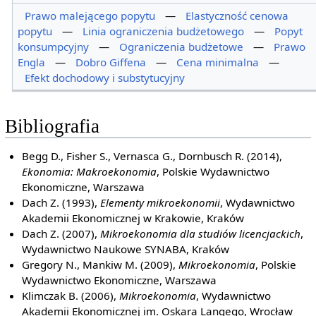
Prawo malejącego popytu
—
Elastyczność cenowa
popytu
—
Linia ograniczenia budżetowego
—
Popyt
konsumpcyjny
—
Ograniczenia budżetowe
—
Prawo
Engla
—
Dobro Giffena
—
Cena minimalna
—
Efekt dochodowy i substytucyjny
Bibliografia
Begg D., Fisher S., Vernasca G., Dornbusch R. (2014),
Ekonomia: Makroekonomia
, Polskie Wydawnictwo
Ekonomiczne, Warszawa
Dach Z. (1993),
Elementy mikroekonomii
, Wydawnictwo
Akademii Ekonomicznej w Krakowie, Kraków
Dach Z. (2007),
Mikroekonomia dla studiów licencjackich
,
Wydawnictwo Naukowe SYNABA, Kraków
Gregory N., Mankiw M. (2009),
Mikroekonomia
, Polskie
Wydawnictwo Ekonomiczne, Warszawa
Klimczak B. (2006),
Mikroekonomia
, Wydawnictwo
Akademii Ekonomicznej im. Oskara Langego, Wrocław