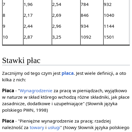
7
1,96
2,54
784
932
8
2,17
2,69
846
1040
9
2,44
2,96
934
1144
10
2,87
3,25
1092
1501
Stawki płac
Zacznijmy od tego czym jest
płaca
. Jest wiele definicji, a oto
kilka z nich:
Płaca
- "
Wynagrodzenie
za pracę w pieniądzach, wyjątkowo
w naturze w skład którego wchodzą różne składniki, jak płace
zasadnicze, dodatkowe i uzupełniające" (Słownik języka
polskiego PWN, 1998)
Płaca
- "Pieniężne wynagrodzenie za pracę; rzadziej
należność za
towary
i
usługi
" (Nowy Słownik języka polskiego