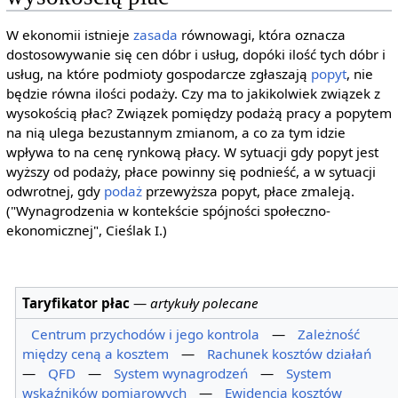
W ekonomii istnieje
zasada
równowagi, która oznacza
dostosowywanie się cen dóbr i usług, dopóki ilość tych dóbr i
usług, na które podmioty gospodarcze zgłaszają
popyt
, nie
będzie równa ilości podaży. Czy ma to jakikolwiek związek z
wysokością płac? Związek pomiędzy podażą pracy a popytem
na nią ulega bezustannym zmianom, a co za tym idzie
wpływa to na cenę rynkową płacy. W sytuacji gdy popyt jest
wyższy od podaży, płace powinny się podnieść, a w sytuacji
odwrotnej, gdy
podaż
przewyższa popyt, płace zmaleją.
("Wynagrodzenia w kontekście spójności społeczno-
ekonomicznej", Cieślak I.)
Taryfikator płac
—
artykuły polecane
Centrum przychodów i jego kontrola
—
Zależność
między ceną a kosztem
—
Rachunek kosztów działań
—
QFD
—
System wynagrodzeń
—
System
wskaźników pomiarowych
—
Ewidencja kosztów