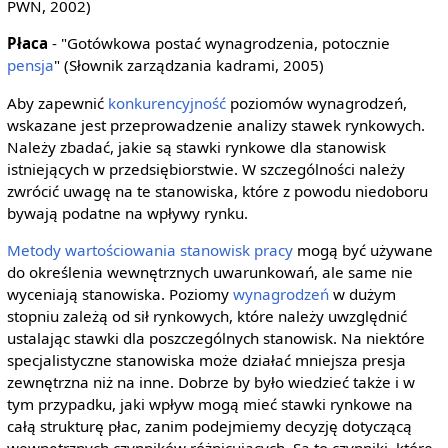
PWN, 2002)
Płaca
- "Gotówkowa postać wynagrodzenia, potocznie
pensja
" (Słownik zarządzania kadrami, 2005)
Aby zapewnić
konkurencyjność
poziomów wynagrodzeń,
wskazane jest przeprowadzenie analizy stawek rynkowych.
Należy zbadać, jakie są stawki rynkowe dla stanowisk
istniejących w przedsiębiorstwie. W szczególności należy
zwrócić uwagę na te stanowiska, które z powodu niedoboru
bywają podatne na wpływy rynku.
Metody wartościowania stanowisk pracy
mogą być używane
do określenia wewnętrznych uwarunkowań, ale same nie
wyceniają stanowiska. Poziomy
wynagrodzeń
w dużym
stopniu zależą od sił rynkowych, które należy uwzględnić
ustalając stawki dla poszczególnych stanowisk. Na niektóre
specjalistyczne stanowiska może działać mniejsza presja
zewnętrzna niż na inne. Dobrze by było wiedzieć także i w
tym przypadku, jaki wpływ mogą mieć stawki rynkowe na
całą strukturę płac, zanim podejmiemy decyzję dotyczącą
wewnętrznych czynników różnicujących. Są to czynniki, które