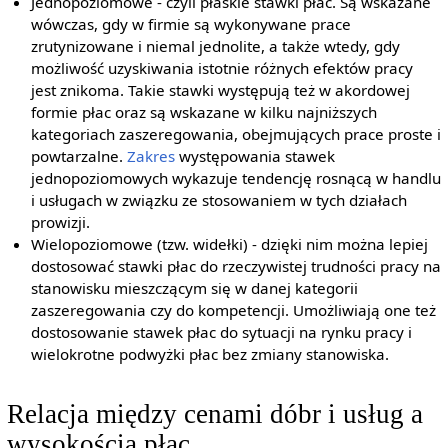
Jednopoziomowe - czyli płaskie stawki płac. Są wskazane
wówczas, gdy w firmie są wykonywane prace
zrutynizowane i niemal jednolite, a także wtedy, gdy
możliwość uzyskiwania istotnie różnych efektów pracy
jest znikoma. Takie stawki występują też w akordowej
formie płac oraz są wskazane w kilku najniższych
kategoriach zaszeregowania, obejmujących prace proste i
powtarzalne.
Zakres
występowania stawek
jednopoziomowych wykazuje tendencję rosnącą w handlu
i usługach w związku ze stosowaniem w tych działach
prowizji.
Wielopoziomowe (tzw. widełki) - dzięki nim można lepiej
dostosować stawki płac do rzeczywistej trudności pracy na
stanowisku mieszczącym się w danej kategorii
zaszeregowania czy do kompetencji. Umożliwiają one też
dostosowanie stawek płac do sytuacji na rynku pracy i
wielokrotne podwyżki płac bez zmiany stanowiska.
Relacja między cenami dóbr i usług a
wysokością płac