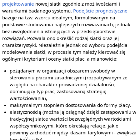
projektowanie
nowej siatki zgodnie z możliwościami i
warunkami badanego systemu.
Podejście prognostyczne
bazuje na tzw. wzorcu idealnym, formułowanym na
podstawie studiowania najlepszych rozwiązaniach, jednak
bez uwzględnienia istniejących w przedsiębiorstwie
rozwiązań. Pozwala ono określić rodzaj siatki oraz jej
charakterystyki. Niezależnie jednak od wyboru podejścia
modelowania siatki, w procesie tym należy kierować się
ogólnymi kryteriami oceny siatki płac, a mianowicie:
pożądanym w organizacji obszarem swobody w
sterowaniu płacami zasadniczymi (rozpatrywanym ze
względu na charakter prowadzonej działalności,
dominujący typ prac, zastosowaną strategię
wartościowania),
maksymalnym stopniem dostosowania do formy płacy,
elastycznością (można ją osiągnąć dzięki zastępowaniu w
tradycyjnej siatce wartości bezwzględnych wartościami
współczynnikowymi, które określają relacje, jakie
powinny zachodzić między klasami taryfowymi - zwiększa
trwałość siatki)