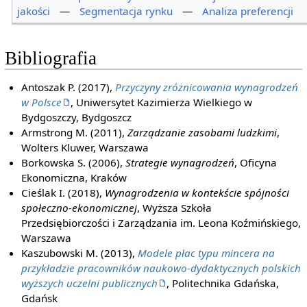
jakości
—
Segmentacja rynku
—
Analiza preferencji
Bibliografia
Antoszak P. (2017),
Przyczyny zróżnicowania wynagrodzeń
w Polsce
, Uniwersytet Kazimierza Wielkiego w
Bydgoszczy, Bydgoszcz
Armstrong M. (2011),
Zarządzanie zasobami ludzkimi
,
Wolters Kluwer, Warszawa
Borkowska S. (2006),
Strategie wynagrodzeń
, Oficyna
Ekonomiczna, Kraków
Cieślak I. (2018),
Wynagrodzenia w kontekście spójności
społeczno-ekonomicznej
, Wyższa Szkoła
Przedsiębiorczości i Zarządzania im. Leona Koźmińskiego,
Warszawa
Kaszubowski M. (2013),
Modele płac typu mincera na
przykładzie pracowników naukowo-dydaktycznych polskich
wyższych uczelni publicznych
, Politechnika Gdańska,
Gdańsk