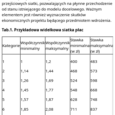
przejściowych siatki, pozwalających na płynne przechodzenie
od stanu istniejącego do modelu docelowego. Ważnym
elementem jest również wyznaczenie skutków
ekonomicznych projektu będącego przedmiotem wdrożenia.
Tab.1. Przykładowa widełkowa siatka płac
Stawka
Stawka
Współczynnik
Współczynnik
Kategorie
minimalna
maksymalna
minimalny
maksymalny
(w zł)
(w zł)
1
1
1,2
400
483
2
1,14
1,44
468
573
3
1,26
1,69
524
598
4
1,45
1,77
548
668
5
1,57
1,87
628
748
6
1,85
2,08
711
837