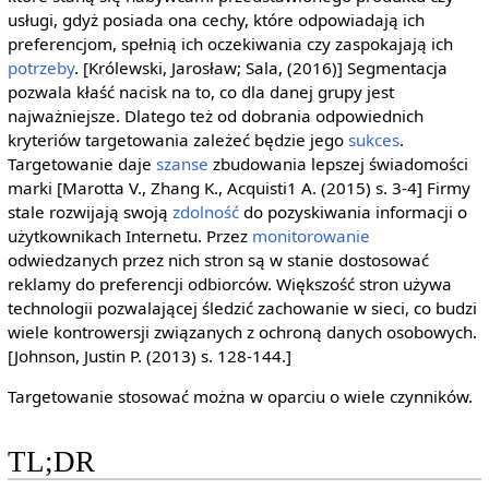
usługi, gdyż posiada ona cechy, które odpowiadają ich
preferencjom, spełnią ich oczekiwania czy zaspokajają ich
potrzeby
. [Królewski, Jarosław; Sala, (2016)] Segmentacja
pozwala kłaść nacisk na to, co dla danej grupy jest
najważniejsze. Dlatego też od dobrania odpowiednich
kryteriów targetowania zależeć będzie jego
sukces
.
Targetowanie daje
szanse
zbudowania lepszej świadomości
marki [Marotta V., Zhang K., Acquisti1 A. (2015) s. 3-4] Firmy
stale rozwijają swoją
zdolność
do pozyskiwania informacji o
użytkownikach Internetu. Przez
monitorowanie
odwiedzanych przez nich stron są w stanie dostosować
reklamy do preferencji odbiorców. Większość stron używa
technologii pozwalającej śledzić zachowanie w sieci, co budzi
wiele kontrowersji związanych z ochroną danych osobowych.
[Johnson, Justin P. (2013) s. 128-144.]
Targetowanie stosować można w oparciu o wiele czynników.
TL;DR