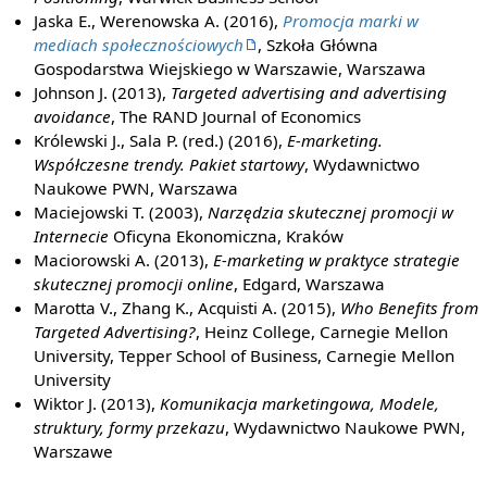
Jaska E., Werenowska A. (2016),
Promocja marki w
mediach społecznościowych
, Szkoła Główna
Gospodarstwa Wiejskiego w Warszawie, Warszawa
Johnson J. (2013),
Targeted advertising and advertising
avoidance
, The RAND Journal of Economics
Królewski J., Sala P. (red.) (2016),
E-marketing.
Współczesne trendy. Pakiet startowy
, Wydawnictwo
Naukowe PWN, Warszawa
Maciejowski T. (2003),
Narzędzia skutecznej promocji w
Internecie
Oficyna Ekonomiczna, Kraków
Maciorowski A. (2013),
E-marketing w praktyce strategie
skutecznej promocji online
, Edgard, Warszawa
Marotta V., Zhang K., Acquisti A. (2015),
Who Benefits from
Targeted Advertising?
, Heinz College, Carnegie Mellon
University, Tepper School of Business, Carnegie Mellon
University
Wiktor J. (2013),
Komunikacja marketingowa, Modele,
struktury, formy przekazu
, Wydawnictwo Naukowe PWN,
Warszawe