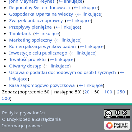
John Maynard Keynes
‎
(
← linkujące
)
Regionalny System Innowacji
‎
(
← linkujące
)
Gospodarka Oparta na Wiedzy
‎
(
← linkujące
)
Związek publicznoprawny
‎
(
← linkujące
)
Przepływy pieniężne
‎
(
← linkujące
)
Think-tank
‎
(
← linkujące
)
Marketing społeczny
‎
(
← linkujące
)
Komercjalizacja wyników badań
‎
(
← linkujące
)
Inwestycje celu publicznego
‎
(
← linkujące
)
Trwałość projektu
‎
(
← linkujące
)
Otwarty dostęp
‎
(
← linkujące
)
Ustawa o podatku dochodowym od osób fizycznych
‎
(
←
linkujące
)
Kasa zapomogowo pożyczkowa
‎
(
← linkujące
)
Zobacz (
poprzednie 50
|
następne 50
) (
20
|
50
|
100
|
250
|
500
)
Polityka prywatności
O Encyklopedia Zarządzania
Informacje prawne