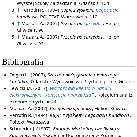
Wyższej Szkoły Zarządzania, Gdańsk s. 104
↑
Perrotin R. (1994)
Kupić z zyskiem:
negocjacje
handlowe
, POLTEXT, Warszawa s. 112
↑
Maziarz A. (2007)
Przepis na
sprzedaż
, Helion,
Gliwice s. 90
↑
Maziarz A. (2007)
Przepis na sprzedaż
, Helion,
Gliwice s. 95
Bibliografia
Degen U. (2007),
Sztuka nawiązywania pierwszego
kontaktu
, Gdańskie Wydawnictwo Psychologiczne, Gdańsk
Lewicki M. (2017),
Wartość dla klienta w handlu
elektronicznym - koncepcja i narzędzia
, Kolegium analiz
ekonomicznych, nr 44
Maziarz A. (2007),
Przepis na sprzedaż
, Helion, Gliwice
Perrotin R. (1994),
Kupić z zyskiem: negocjacje handlowe
,
Poltext, Warszawa
Schroeder J. (1997),
Badania Marketingowe Rynków
Zagranicznych
, Akademia Ekonomiczna w Poznaniu,