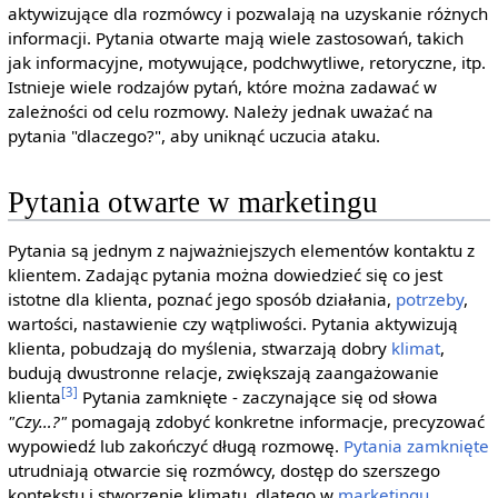
aktywizujące dla rozmówcy i pozwalają na uzyskanie różnych
informacji. Pytania otwarte mają wiele zastosowań, takich
jak informacyjne, motywujące, podchwytliwe, retoryczne, itp.
Istnieje wiele rodzajów pytań, które można zadawać w
zależności od celu rozmowy. Należy jednak uważać na
pytania "dlaczego?", aby uniknąć uczucia ataku.
Pytania otwarte w marketingu
Pytania są jednym z najważniejszych elementów kontaktu z
klientem. Zadając pytania można dowiedzieć się co jest
istotne dla klienta, poznać jego sposób działania,
potrzeby
,
wartości, nastawienie czy wątpliwości. Pytania aktywizują
klienta, pobudzają do myślenia, stwarzają dobry
klimat
,
budują dwustronne relacje, zwiększają zaangażowanie
[3]
klienta
Pytania zamknięte - zaczynające się od słowa
"Czy…?"
pomagają zdobyć konkretne informacje, precyzować
wypowiedź lub zakończyć długą rozmowę.
Pytania zamknięte
utrudniają otwarcie się rozmówcy, dostęp do szerszego
kontekstu i stworzenie klimatu, dlatego w
marketingu