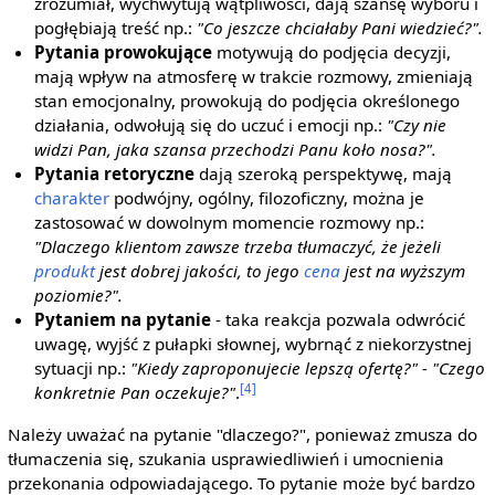
zrozumiał, wychwytują wątpliwości, dają szansę wyboru i
pogłębiają treść np.:
"Co jeszcze chciałaby Pani wiedzieć?".
Pytania prowokujące
motywują do podjęcia decyzji,
mają wpływ na atmosferę w trakcie rozmowy, zmieniają
stan emocjonalny, prowokują do podjęcia określonego
działania, odwołują się do uczuć i emocji np.:
"Czy nie
widzi Pan, jaka szansa przechodzi Panu koło nosa?".
Pytania retoryczne
dają szeroką perspektywę, mają
charakter
podwójny, ogólny, filozoficzny, można je
zastosować w dowolnym momencie rozmowy np.:
"Dlaczego klientom zawsze trzeba tłumaczyć, że jeżeli
produkt
jest dobrej jakości, to jego
cena
jest na wyższym
poziomie?".
Pytaniem na pytanie
- taka reakcja pozwala odwrócić
uwagę, wyjść z pułapki słownej, wybrnąć z niekorzystnej
sytuacji np.:
"Kiedy zaproponujecie lepszą ofertę?" - "Czego
[4]
konkretnie Pan oczekuje?"
.
Należy uważać na pytanie "dlaczego?", ponieważ zmusza do
tłumaczenia się, szukania usprawiedliwień i umocnienia
przekonania odpowiadającego. To pytanie może być bardzo