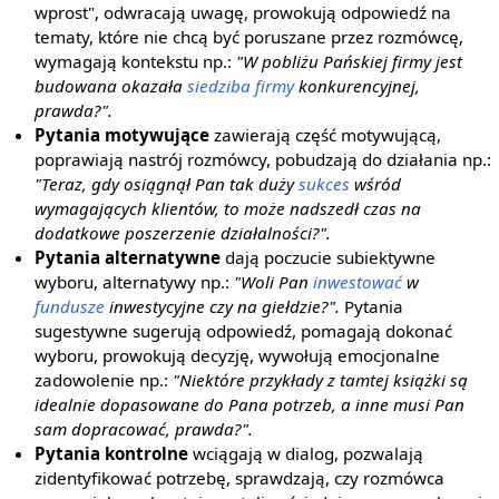
wprost", odwracają uwagę, prowokują odpowiedź na
tematy, które nie chcą być poruszane przez rozmówcę,
wymagają kontekstu np.:
"W pobliżu Pańskiej firmy jest
budowana okazała
siedziba firmy
konkurencyjnej,
prawda?".
Pytania motywujące
zawierają część motywującą,
poprawiają nastrój rozmówcy, pobudzają do działania np.:
"Teraz, gdy osiągnął Pan tak duży
sukces
wśród
wymagających klientów, to może nadszedł czas na
dodatkowe poszerzenie działalności?".
Pytania alternatywne
dają poczucie subiektywne
wyboru, alternatywy np.:
"Woli Pan
inwestować
w
fundusze
inwestycyjne czy na giełdzie?".
Pytania
sugestywne sugerują odpowiedź, pomagają dokonać
wyboru, prowokują decyzję, wywołują emocjonalne
zadowolenie np.:
"Niektóre przykłady z tamtej książki są
idealnie dopasowane do Pana potrzeb, a inne musi Pan
sam dopracować, prawda?".
Pytania kontrolne
wciągają w dialog, pozwalają
zidentyfikować potrzebę, sprawdzają, czy rozmówca