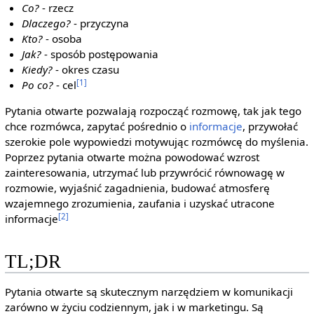
Co?
- rzecz
Dlaczego?
- przyczyna
Kto?
- osoba
Jak?
- sposób postępowania
Kiedy?
- okres czasu
[1]
Po co?
- cel
Pytania otwarte pozwalają rozpocząć rozmowę, tak jak tego
chce rozmówca, zapytać pośrednio o
informacje
, przywołać
szerokie pole wypowiedzi motywując rozmówcę do myślenia.
Poprzez pytania otwarte można powodować wzrost
zainteresowania, utrzymać lub przywrócić równowagę w
rozmowie, wyjaśnić zagadnienia, budować atmosferę
wzajemnego zrozumienia, zaufania i uzyskać utracone
[2]
informacje
TL;DR
Pytania otwarte są skutecznym narzędziem w komunikacji
zarówno w życiu codziennym, jak i w marketingu. Są